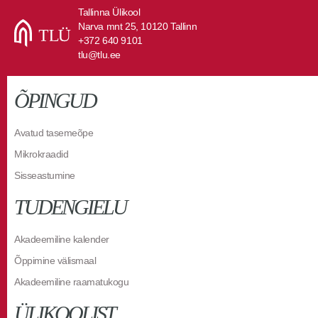
Tallinna Ülikool
Narva mnt 25, 10120 Tallinn
+372 640 9101
tlu@tlu.ee
ÕPINGUD
Avatud tasemeõpe
Mikrokraadid
Sisseastumine
TUDENGIELU
Akadeemiline kalender
Õppimine välismaal
Akadeemiline raamatukogu
ÜLIKOOLIST