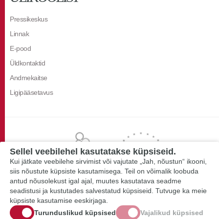
Pressikeskus
Linnak
E-pood
Üldkontaktid
Andmekaitse
Ligipääsetavus
Sellel veebilehel kasutatakse küpsiseid.
Kui jätkate veebilehe sirvimist või vajutate „Jah, nõustun“ ikooni,
siis nõustute küpsiste kasutamisega. Teil on võimalik loobuda
antud nõusolekust igal ajal, muutes kasutatava seadme
seadistusi ja kustutades salvestatud küpsiseid. Tutvuge ka meie
küpsiste kasutamise eeskirjaga.
Turunduslikud küpsised
Vajalikud küpsised