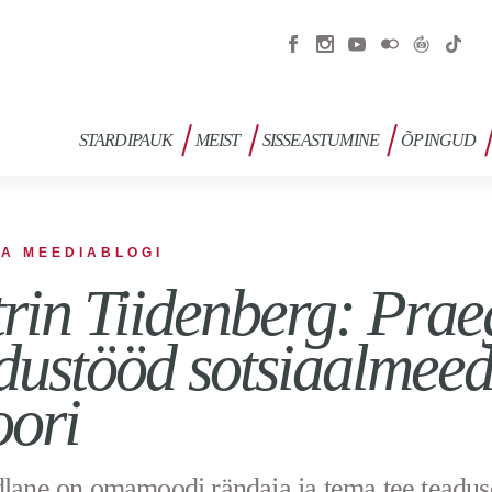
STARDIPAUK
MEIST
SISSEASTUMINE
ÕPINGUD
JA MEEDIABLOGI
rin Tiidenberg: Praeg
dustööd sotsiaalmee
oori
dlane on omamoodi rändaja ja tema tee teadus