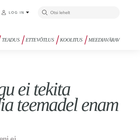
LOG IN
TEADUS
ETTEVÕTLUS
KOOLITUS
MEEDIAVÄRAV
u ei tekita
dia teemadel enam
eni ei