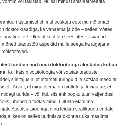
 vormib või takistab. Nii sai minust sotsiaalmeedia
orantuuri astumisel oli mul eeskuju ees: mu mõlemad
n doktorikraadiga, ka vanaema ja õde – selles mõttes
 turvaline tee. Olen ülikoolitöö sees üles kasvanud.
id mõned teadustöö aspektid mulle seega ka algajana
lt mõistetavad.
olest tundsin end oma doktoritööga alustades kohati
na.
Kui käisin sotsioloogia või sotsiaalteaduste
del, siis tajusin, et internetiuuringuid ja sotsiaalmeediat
siselt. Arvati, et minu teema on mõttetu ja triviaalne, et
e midagi uurida – või kui, siis ehk popkultuuri väljendusi
neks juhendaja toetas mind. Liitusin Maailma
urijate Assotsiatsiooniga ning leidsin sealtkaudu endale
ndaja, kes on selles uurimisvaldkonnas üks maailma
si.