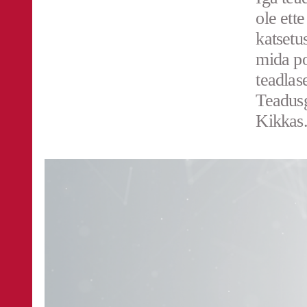
ole ett
katsetu
mida po
teadlas
Teadusg
Kikkas.