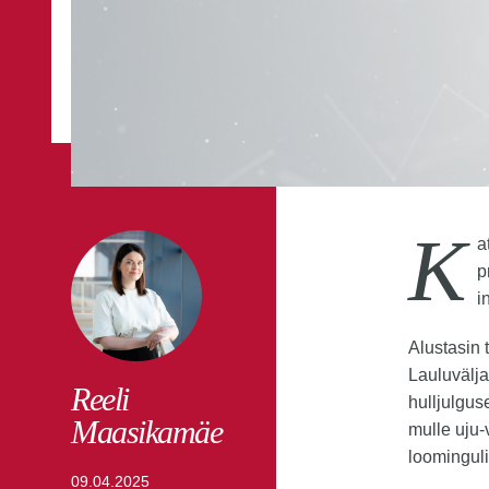
K
a
p
i
Alustasin 
Lauluvälja
Reeli
hulljulgus
Maasikamäe
mulle uju-
loomingul
09.04.2025