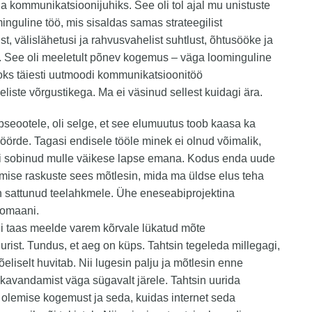
ja kommunikatsioonijuhiks. See oli tol ajal mu unistuste
inguline töö, mis sisaldas samas strateegilist
st, välislähetusi ja rahvusvahelist suhtlust, õhtusööke ja
. See oli meeletult põnev kogemus – väga loominguline
oks täiesti uutmoodi kommunikatsioonitöö
liste võrgustikega. Ma ei väsinud sellest kuidagi ära.
apseootele, oli selge, et see elumuutus toob kaasa ka
öörde. Tagasi endisele tööle minek ei olnud võimalik,
ei sobinud mulle väikese lapse emana. Kodus enda uude
amise raskuste sees mõtlesin, mida ma üldse elus teha
n sattunud teelahkmele. Ühe eneseabiprojektina
 romaani.
li taas meelde varem kõrvale lükatud mõte
urist. Tundus, et aeg on küps. Tahtsin tegeleda millegagi,
õeliselt huvitab. Nii lugesin palju ja mõtlesin enne
 kavandamist väga sügavalt järele. Tahtsin uurida
olemise kogemust ja seda, kuidas internet seda