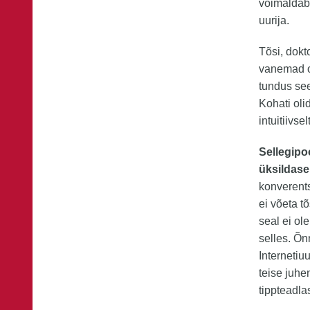
võimaldab,
uurija.
Tõsi, dokt
vanemad o
tundus see
Kohati ol
intuitiivse
Sellegipo
üksildase
konverentsi
ei võeta tõ
seal ei ol
selles. Õn
Internetiu
teise juhe
tippteadla