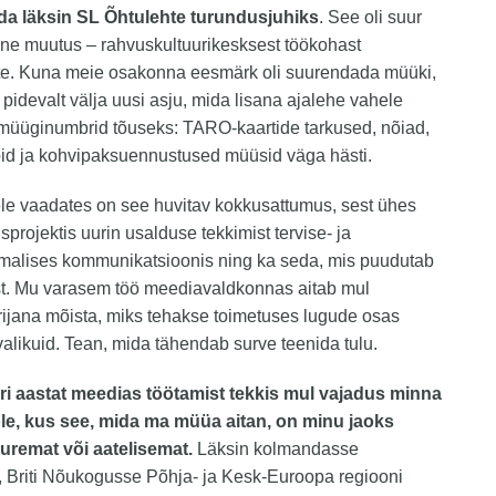
da läksin SL Õhtulehte turundusjuhiks
. See oli suur
ine muutus – rahvuskultuurikesksest töökohast
hte. Kuna meie osakonna eesmärk oli suurendada müüki,
pidevalt välja uusi asju, mida lisana ajalehe vahele
 müüginumbrid tõuseks: TARO-kaartide tarkused, nõiad,
id ja kohvipaksuennustused müüsid väga hästi.
ele vaadates on see huvitav kokkusattumus, sest ühes
projektis uurin usalduse tekkimist tervise- ja
malises kommunikatsioonis ning ka seda, mis puudutab
t. Mu varasem töö meediavaldkonnas aitab mul
ijana mõista, miks tehakse toimetuses lugude osas
valikuid. Tean, mida tähendab surve teenida tulu.
ri aastat meedias töötamist tekkis mul vajadus minna
öle, kus see, mida ma müüa aitan, on minu jaoks
uremat või aatelisemat.
Läksin kolmandasse
, Briti Nõukogusse Põhja- ja Kesk-Euroopa regiooni