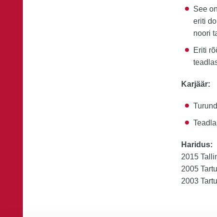
See on
eriti d
noori 
Eriti 
teadla
Karjäär:
Turund
Teadla
Haridus:
2015 Talli
2005 Tartu
2003 Tartu