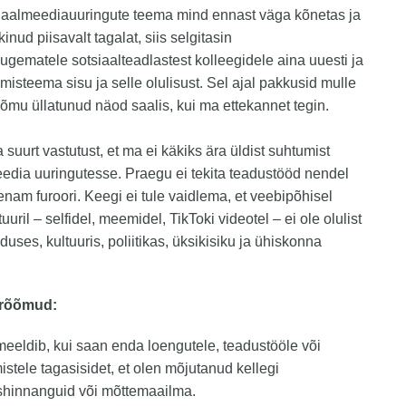
iaalmeediauuringute teema mind ennast väga kõnetas ja
kinud piisavalt tagalat, siis selgitasin
augematele sotsiaalteadlastest kolleegidele aina uuesti ja
imisteema sisu ja selle olulisust. Sel ajal pakkusid mulle
õõmu üllatunud näod saalis, kui ma ettekannet tegin.
 suurt vastutust, et ma ei käkiks ära üldist suhtumist
edia uuringutesse. Praegu ei tekita teadustööd nendel
nam furoori. Keegi ei tule vaidlema, et veebipõhisel
uuril – selfidel, meemidel, TikToki videotel – ei ole olulist
nduses, kultuuris, poliitikas, üksikisiku ja ühiskonna
 rõõmud:
meeldib, kui saan enda loengutele, teadustööle või
istele tagasisidet, et olen mõjutanud kellegi
shinnanguid või mõttemaailma.