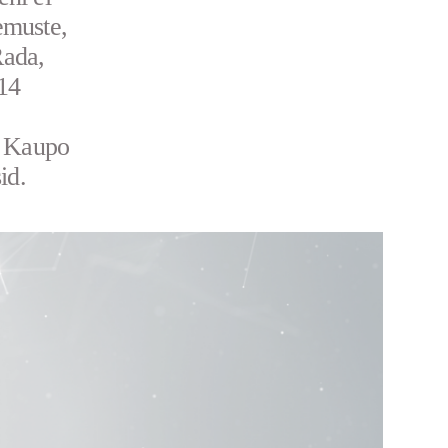
emuste,
Rada,
 14
f Kaupo
id.