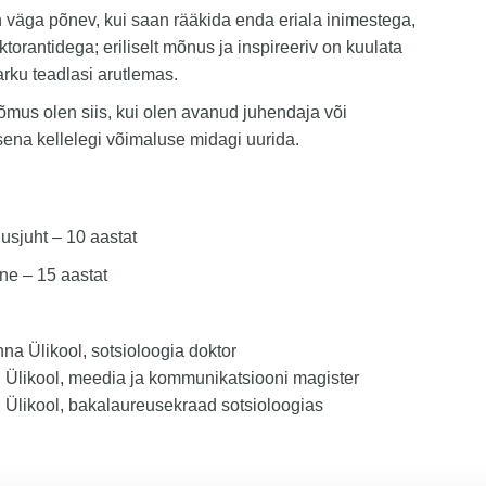
 väga põnev, kui saan rääkida enda eriala inimestega,
oktorantidega; eriliselt mõnus ja inspireeriv on kuulata
tarku teadlasi arutlemas.
rõõmus olen siis, kui olen avanud juhendaja või
sena kellelegi võimaluse midagi uurida.
usjuht – 10 aastat
ne – 15 aastat
nna Ülikool, sotsioloogia doktor
 Ülikool, meedia ja kommunikatsiooni magister
 Ülikool, bakalaureusekraad sotsioloogias