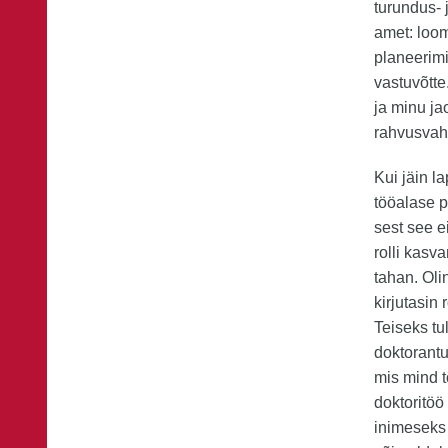
turundus- 
amet: loom
planeerimi
vastuvõtte
ja minu ja
rahvusvahe
Kui jäin l
tööalase p
sest see 
rolli kasv
tahan. Oli
kirjutasin
Teiseks tu
doktorantu
mis mind t
doktoritöö
inimeseks 