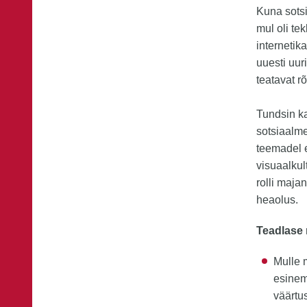
Kuna sots
mul oli tek
internetik
uuesti uur
teatavat r
Tundsin ka
sotsiaalme
teemadel e
visuaalkult
rolli maja
heaolus.
Teadlase
Mulle 
esinem
väärtu