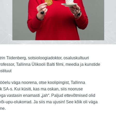
trin Tiidenberg, sotsioloogiadoktor, osaluskultuuri
rofessor, Tallinna Ülikooli Balti filmi, meedia ja kunstide
nstituut
tööelu väga noorena, otse koolipingist, Tallinna
k SA-s. Kui küsiti, kas ma oskan, siis nooruse
ega vastasin enamasti „jah“. Paljud ettevõtmised olid
või-upu-olukorrad. Ja siis ma ujusin! See kõik oli väga
ine.