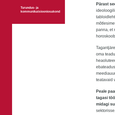
Pärast se
Turundus- ja
ideoloogil
kommunikatsiooniosakond
tabloidle
mõtlesime 
panna, et
horoskoob
Tagantjär
oma teadus
heaolutee
ebateadus
meediauur
teatavaid 
Peale paa
tagasi tö
midagi su
sektorisse