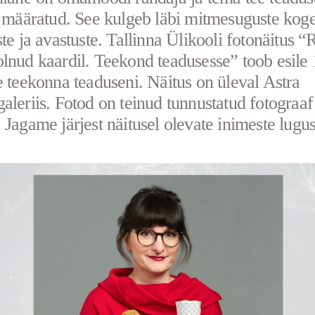
e määratud. See kulgeb läbi mitmesuguste kog
ste ja avastuste. Tallinna Ülikooli fotonäitus “
lnud kaardil. Teekond teadusesse” toob esile
e teekonna teaduseni. Näitus on üleval Astra
aleriis. Fotod on teinud tunnustatud fotograa
 Jagame järjest näitusel olevate inimeste lugus