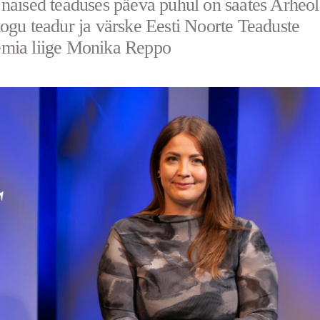
naised teaduses päeva puhul on saates Arheo
ogu teadur ja värske Eesti Noorte Teaduste
mia liige Monika Reppo