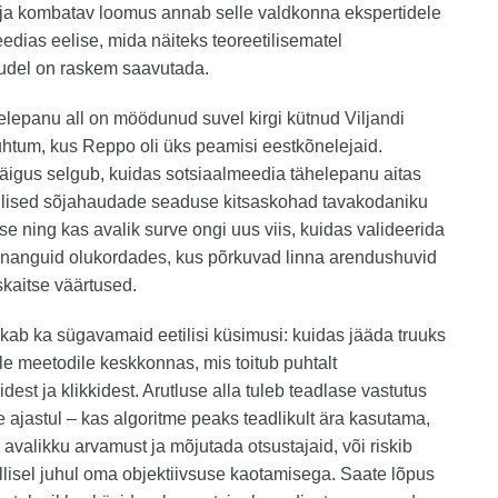
 ja kombatav loomus annab selle valdkonna ekspertidele
edias eelise, mida näiteks teoreetilisematel
udel on raskem saavutada.
helepanu all on möödunud suvel kirgi kütnud Viljandi
uhtum, kus Reppo oli üks peamisi eestkõnelejaid.
äigus selgub, kuidas sotsiaalmeedia tähelepanu aitas
ulised sõjahaudade seaduse kitsaskohad tavakodaniku
e ning kas avalik surve ongi uus viis, kuidas valideerida
nnanguid olukordades, kus põrkuvad linna arendushuvid
kaitse väärtused.
ab ka sügavamaid eetilisi küsimusi: kuidas jääda truuks
le meetodile keskkonnas, mis toitub puhtalt
dest ja klikkidest. Arutluse alla tuleb teadlase vastutus
e ajastul – kas algoritme peaks teadlikult ära kasutama,
 avalikku arvamust ja mõjutada otsustajaid, või riskib
llisel juhul oma objektiivsuse kaotamisega. Saate lõpus