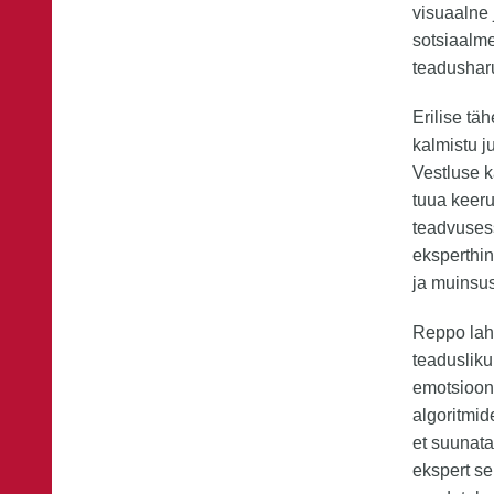
visuaalne
sotsiaalme
teadushar
Erilise tä
kalmistu j
Vestluse k
tuua keer
teadvusess
eksperthi
ja muinsus
Reppo lahk
teadusliku
emotsiooni
algoritmid
et suunata
ekspert se