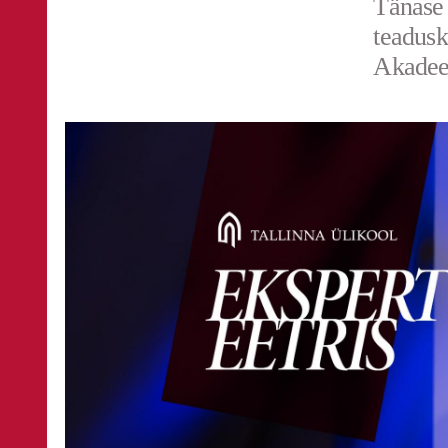
Tänase 
teadusk
Akadee