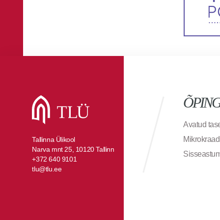
ÕPIN
Avatud ta
Mikrokraad
Tallinna Ülikool
Narva mnt 25, 10120 Tallinn
Sisseastu
+372 640 9101
tlu@tlu.ee