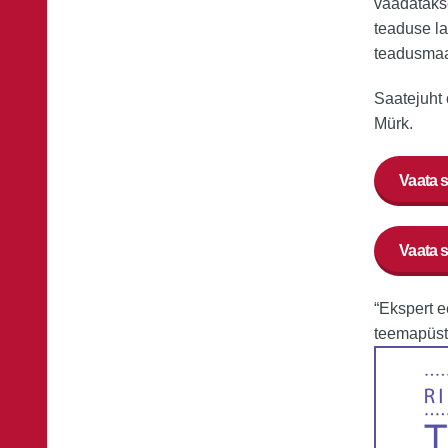
vaadatakse
teaduse la
teadusmaa
Saatejuht 
Mürk.
Vaata s
Vaata 
“Ekspert e
teemapüsti