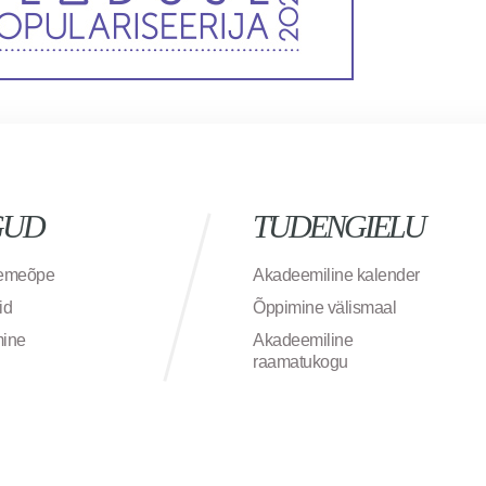
GUD
TUDENGIELU
semeõpe
Akadeemiline kalender
id
Õppimine välismaal
mine
Akadeemiline
raamatukogu