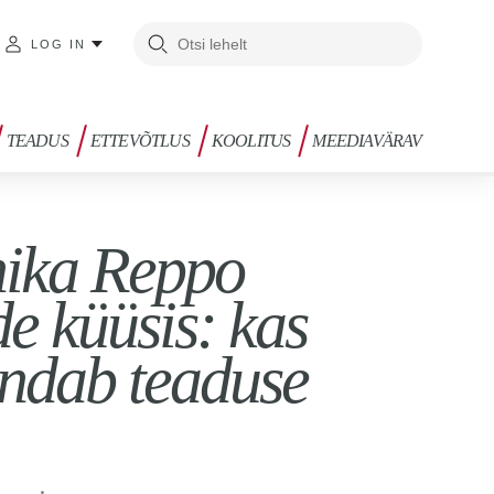
LOG IN
TEADUS
ETTEVÕTLUS
KOOLITUS
MEEDIAVÄRAV
nika Reppo
e küüsis: kas
endab teaduse