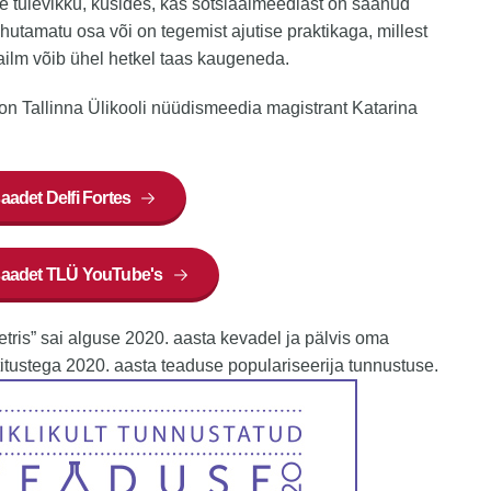
 tulevikku, küsides, kas sotsiaalmeediast on saanud
hutamatu osa või on tegemist ajutise praktikaga, millest
ilm võib ühel hetkel taas kaugeneda.
on Tallinna Ülikooli nüüdismeedia magistrant Katarina
aadet Delfi Fortes
saadet TLÜ YouTube's
etris” sai alguse 2020. aasta kevadel ja pälvis oma
tustega 2020. aasta teaduse populariseerija tunnustuse.