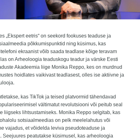
es „Ekspert eetris“ on seekord fookuses teaduse ja
siaalmeedia põkkumispunktid ning küsimus, kas
itelefoni ekraanist võib saada teadlase kõige teravam
Külas on Arheoloogia teaduskogu teadur ja värske Eesti
aduste Akadeemia liige Monika Reppo, kes on murdnud
ustes hoidlates vaikivast teadlasest, olles ise aktiivne ja
ulooja.
tletakse, kas TikTok ja teised platvormid tähendavad
pulariseerimisel vältimatut revolutsiooni või peitub seal
e liigseks lihtsustamiseks. Monika Reppo selgitab, kas
ohalolu sotsiaalmeedias on pelk meelelahutus või
ine vajadus, et võidelda leviva pseudoteaduse ja
a. Seejuures peatutakse küsimusel, kas arheoloogia