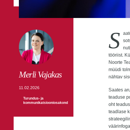
S
aat
sot
nut
tööriist. 
Noorte Te
müüdi tolm
Merli Vajakas
nähtav sis
11.02.2026
Saates aru
teaduse po
Turundus- ja
kommunikatsiooniosakond
oht teadus
teadlase k
strateegil
väärinfog