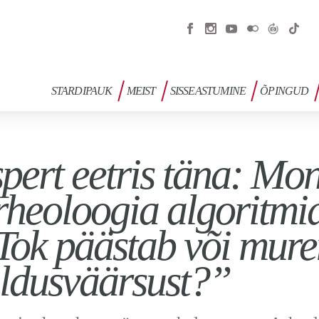
STARDIPAUK
MEIST
SISSEASTUMINE
ÕPINGUD
pert eetris täna: Mo
heoloogia algoritmid
Tok päästab või mur
ldusväärsust?”