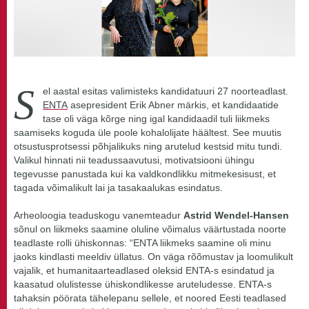
S
el aastal esitas valimisteks kandidatuuri 27 noorteadlast.
ENTA
asepresident Erik Abner märkis, et kandidaatide
tase oli väga kõrge ning igal kandidaadil tuli liikmeks
saamiseks koguda üle poole kohalolijate häältest. See muutis
otsustusprotsessi põhjalikuks ning arutelud kestsid mitu tundi.
Valikul hinnati nii teadussaavutusi, motivatsiooni ühingu
tegevusse panustada kui ka valdkondlikku mitmekesisust, et
tagada võimalikult lai ja tasakaalukas esindatus.
Arheoloogia teaduskogu vanemteadur
Astrid Wendel-Hansen
sõnul on liikmeks saamine oluline võimalus väärtustada noorte
teadlaste rolli ühiskonnas: “ENTA liikmeks saamine oli minu
jaoks kindlasti meeldiv üllatus. On väga rõõmustav ja loomulikult
vajalik, et humanitaarteadlased oleksid ENTA-s esindatud ja
kaasatud olulistesse ühiskondlikesse aruteludesse. ENTA-s
tahaksin pöörata tähelepanu sellele, et noored Eesti teadlased