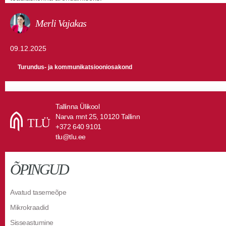
Merli Vajakas
09.12.2025
Turundus- ja kommunikatsiooniosakond
Tallinna Ülikool
Narva mnt 25, 10120 Tallinn
+372 640 9101
tlu@tlu.ee
ÕPINGUD
Avatud tasemeõpe
Mikrokraadid
Sisseastumine