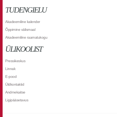
TUDENGIELU
Akadeemiline kalender
Õppimine välismaal
Akadeemiline raamatukogu
ÜLIKOOLIST
Pressikeskus
Linnak
E-pood
Üldkontaktid
Andmekaitse
Ligipääsetavus