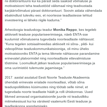
nii doktorantuuris kui ka pärast seda saaksid võimaluse ja
motivatsiooni teha teadustööd välismaal ning teadvustada
karjäärivõimalusi pärast doktorantuuri. Soovin aidata vähendada
ebakindlust tuleviku ees, et noortesse teadlastesse tehtud
investeering ei läheks riigile kaduma.”
Arheoloogia teaduskogu teadur
Monika Reppo
, kes tegeleb
aktiivselt teaduse populariseerimisega, näeb ENTA-sse
kuulumist võimalusena tugevdada noorteadlaste nähtavust:
“Kuna tegelen sotsiaalmeedias aktiivselt nii sõna-, pildi- kui
videopõhise teaduskommunikatsiooniga, oli minu üheks
motivatsiooniks ENTA ja tema liikmete nähtavuse parandamine
erinevatel platvormidel ning noorteadlaste ettevalmistuse
tõstmine. Loomulikult jätkan teaduse populariseerimisega ja
oma uurimistöö tulemuste jagamisega.”
2017. aastal asutatud Eesti Noorte Teaduste Akadeemia
ühendab erinevate erialade noorteadlasi, võtab sõna
teaduspoliitilistes küsimustes ning töötab selle nimel, et
tugevdada noorte teadlaste häält ja rolli ühiskonnas. Uued
liikmed annavad organisatsioonile juurde nii teaduslikku
mitmekesisust kui ka värskeid vaatenurki Eesti teaduse ja
teadlaskonna arendamiseks.