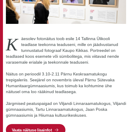
K
äesolev fotonäitus toob esile 14 Tallinna Ülikooli
teadlase teekonna teaduseni, mille on jäädvustanud
tunnustatud fotograaf Kaupo Kikkas. Portreedel on
teadlased koos esemete või sümbolitega, mis viitavad nende
varasemale erialale ja teekonnale teaduseni.
Näitus on perioodil 3.10-2.11 Pärnu Keskraamatukogu
trepigaleriis. Seejärel on novembris üleval Pärnu Sütevaka
Humanitaargümnaasiumis, kus toimub ka kohtumine ühe
näitusel oma loo rääkinud teadlasega.
Järgmised peatuspaigad on Viljandi Linnaraamatukogus, Viljandi
gümnaasiumis, Tartu Linnaraamatukogus, Jaan Poska
gümnaasiumis ja Hiiumaa kultuurikeskuses.
Vaata näituse lisainfot