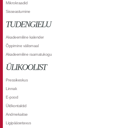
Mikrokraadid
Sisseastumine
TUDENGIELU
Akadeemiline kalender
Õppimine välismaal
Akadeemiline raamatukogu
ÜLIKOOLIST
Pressikeskus
Linnak
E-pood
Üldkontaktid
Andmekaitse
Ligipääsetavus