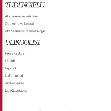
TUDENGIELU
Akadeemiline kalender
Õppimine välismaal
Akadeemiline raamatukogu
ÜLIKOOLIST
Pressikeskus
Linnak
E-pood
Üldkontaktid
Andmekaitse
Ligipääsetavus