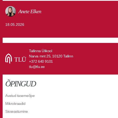
Anete Elken
18.05.2026
Tallinna Ülikool
Narva mnt 25, 10120 Tallinn
+372 640 9101
tlu@tlu.ee
ÕPINGUD
Avatud tasemeõpe
Mikrokraadid
Sisseastumine