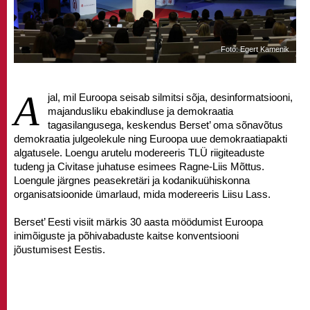
Foto: Egert Kamenik
A
jal, mil Euroopa seisab silmitsi sõja, desinformatsiooni, 
majandusliku ebakindluse ja demokraatia 
tagasilangusega, keskendus Berset’ oma sõnavõtus 
demokraatia julgeolekule ning Euroopa uue demokraatiapakti 
algatusele. Loengu arutelu modereeris TLÜ riigiteaduste 
tudeng ja Civitase juhatuse esimees Ragne-Liis Mõttus. 
Loengule järgnes peasekretäri ja kodanikuühiskonna 
organisatsioonide ümarlaud, mida modereeris Liisu Lass.
Berset’ Eesti visiit märkis 30 aasta möödumist Euroopa 
inimõiguste ja põhivabaduste kaitse konventsiooni 
jõustumisest Eestis.