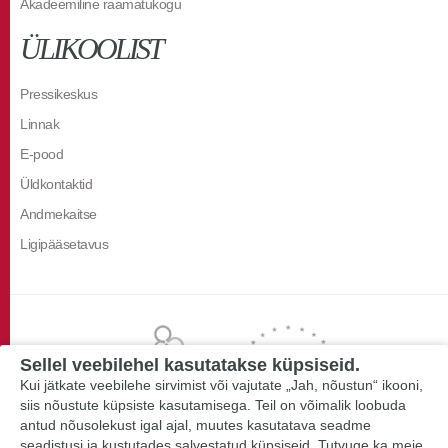
Akadeemiline raamatukogu
ÜLIKOOLIST
Pressikeskus
Linnak
E-pood
Üldkontaktid
Andmekaitse
Ligipääsetavus
Sellel veebilehel kasutatakse küpsiseid.
Kui jätkate veebilehe sirvimist või vajutate „Jah, nõustun“ ikooni,
siis nõustute küpsiste kasutamisega. Teil on võimalik loobuda
antud nõusolekust igal ajal, muutes kasutatava seadme
seadistusi ja kustutades salvestatud küpsiseid. Tutvuge ka meie