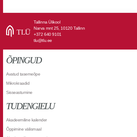
Tallinna Ülikool
Narva mnt 25, 10120 Tallinn
+372 640 9101
tlu@tlu.ee
ÕPINGUD
Avatud tasemeõpe
Mikrokraadid
Sisseastumine
TUDENGIELU
Akadeemiline kalender
Õppimine välismaal