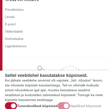
Pressikeskus
Linnak
E-pood
Üldkontaktid
Andmekaitse
Ligipääsetavus
Sellel veebilehel kasutatakse küpsiseid.
Kui jätkate veebilehe sirvimist või vajutate „Jah, nõustun“ ikooni,
siis nõustute küpsiste kasutamisega. Teil on võimalik loobuda
antud nõusolekust igal ajal, muutes kasutatava seadme
seadistusi ja kustutades salvestatud küpsiseid. Tutvuge ka meie
küpsiste kasutamise eeskirjaga.
Turunduslikud küpsised
Vajalikud küpsised