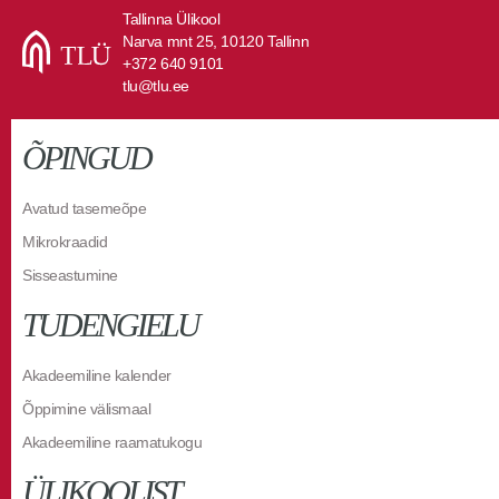
Tallinna Ülikool
Narva mnt 25, 10120 Tallinn
+372 640 9101
tlu@tlu.ee
ÕPINGUD
Avatud tasemeõpe
Mikrokraadid
Sisseastumine
TUDENGIELU
Akadeemiline kalender
Õppimine välismaal
Akadeemiline raamatukogu
ÜLIKOOLIST