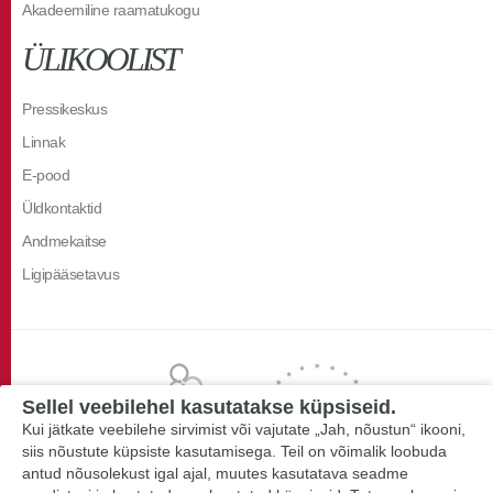
Akadeemiline raamatukogu
ÜLIKOOLIST
Pressikeskus
Linnak
E-pood
Üldkontaktid
Andmekaitse
Ligipääsetavus
Sellel veebilehel kasutatakse küpsiseid.
Kui jätkate veebilehe sirvimist või vajutate „Jah, nõustun“ ikooni,
siis nõustute küpsiste kasutamisega. Teil on võimalik loobuda
antud nõusolekust igal ajal, muutes kasutatava seadme