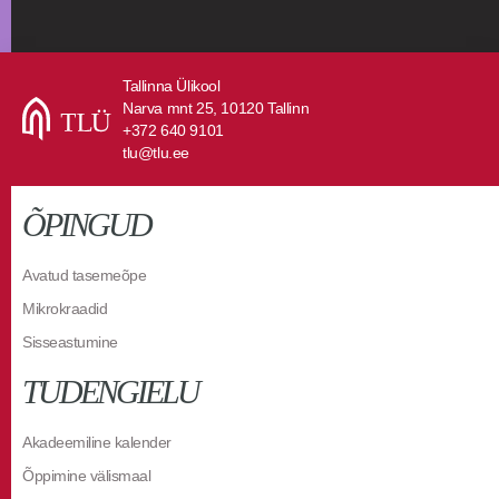
Tallinna Ülikool
Narva mnt 25, 10120 Tallinn
+372 640 9101
tlu@tlu.ee
ÕPINGUD
Avatud tasemeõpe
Mikrokraadid
Sisseastumine
TUDENGIELU
Akadeemiline kalender
Õppimine välismaal