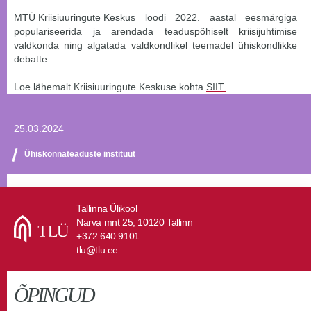
MTÜ Kriisiuuringute Keskus
loodi 2022. aastal eesmärgiga
populariseerida ja arendada teaduspõhiselt kriisijuhtimise
valdkonda ning algatada valdkondlikel teemadel ühiskondlikke
debatte.
Loe lähemalt Kriisiuuringute Keskuse kohta
SIIT.
25.03.2024
Ühiskonnateaduste instituut
Tallinna Ülikool
Narva mnt 25, 10120 Tallinn
+372 640 9101
tlu@tlu.ee
ÕPINGUD