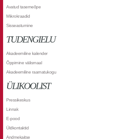
Avatud tasemeõpe
Mikrokraadid
Sisseastumine
TUDENGIELU
Akadeemiline kalender
Õppimine välismaal
Akadeemiline raamatukogu
ÜLIKOOLIST
Pressikeskus
Linnak
E-pood
Üldkontaktid
Andmekaitse