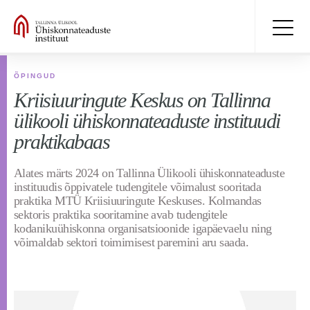
ÕPINGUD
Kriisiuuringute Keskus on Tallinna
ülikooli ühiskonnateaduste instituudi
praktikabaas
Alates märts 2024 on Tallinna Ülikooli ühiskonnateaduste
instituudis õppivatele tudengitele võimalust sooritada
praktika MTÜ Kriisiuuringute Keskuses. Kolmandas
sektoris praktika sooritamine avab tudengitele
kodanikuühiskonna organisatsioonide igapäevaelu ning
võimaldab sektori toimimisest paremini aru saada.