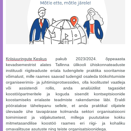
Kriisiuuringute Keskus
pakub 2023/2024. õppeaasta
kevadsemestrist alates Tallinna ülikooli ühiskonnateaduste
instituudi riigiteaduste eriala tudengitele praktika sooritamise
võimalust, mille raames saavad tudengid osaleda töökohtumiste
organiseerimis- ja juhtimisprotsessides, olla koolitustel vaatleja
või assistendi rollis, anda analüütilist tagasidet
koostööpartneritele ja koguda sisendit kontseptsioonide
koostamiseks erialaste teadmiste rakendamise läbi. Eraldi
pööratakse tähelepanu sellele, et anda praktikal olijatele
ülevaade ühe tavapärase kolmanda sektori organisatsiooni
toimimisest ja väljakutsetest, millega puututakse kokku
mitmetasandilise koostöö raames eri riigi- ja kohaliku
omavalitsuse asutuste ning teiste organisatsioonidega.