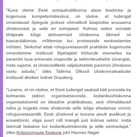
“Kuna oleme Eesti sotsiaalvaldkonna alase teadmise ja
kogemuse kompetentsikeskus, on oluline, et tudengid
omandavad õpingute jooksul võimalikult laiapindse arusaama
ühiskonnast ja selle eri toimijatest. Kolmas sektor esindab
tihtipeale kõige aktiivsemaid ühiskonna liikmed nii
kaasarääkimise, mõtlemise kui protsesside eestvedamise
mõistes. Siinkohal aitab rohujuuretasandil praktiliste kogemuste
omandamine instituudi lõpetajatel tööturule sisenedes ka
paremini luua erinevate osapoolte ja sektoritevahelist sünergiat,
mida vajame, et ühiskondlikele väljakutsetele paremini üheskoos
vastu astuda,” ütles Tallinna Ülikooli ühiskonnateaduste
instituudi direktor Indrek Grauberg.
“Leiame, et on oluline, et Eesti tudengid saaksid kätt proovida ka
kolmanda sektori organisatsioonide, kodanikuühiskonna
organisatsioonid on ideaalne praktikabaas, sest võimaldavad
näha ja kogeda meie ühiskonda selle kõige ehedamas vormis
rohujuuretasandilt. Eesti ühiskond ei koosne ainult avalikust ja
erasektorist, väga suurt rolli mängib just kolmas sektor, mida
laiemalt teatakse kui kodanikuühiskonda ja selle eestvedajat,”
ütles
Kriisiuuringute Keskuse
juht Hannes Nagel.