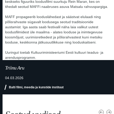
keskseks figuuriks loodusfilmi suurkuju Rein Maran, kes on
tihedalt seotud MAFFi naabruses asuva Matsalu rahvuspargiga.
MAFF propageerib looduslähedast ja säästvat elulaadi ning
põlisrahvaste sügavalt loodusega seotud traditsioonide
austamist. Iga aasta saab festivalil näha laia valikut uutest
loodusfilmidest üle maailma - alates looduse ja inimtegevuse
koosmõjust, uurimisretkedest ja põlisrahvastest kuni metsiku
looduse, keskkonna jätkusuutlikkuse ning looduskaitseni.
Uuringut toetab Kultuuriministeeriumi Eesti kultuuri teadus- ja
arendusprogramm.
Triinu Aru
04.03.2026
Balti filmi, meedia ja kunstide instituut