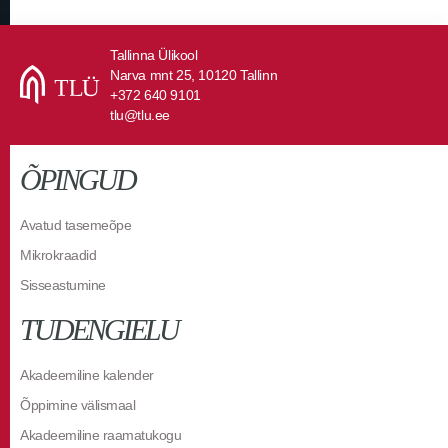
Tallinna Ülikool
Narva mnt 25, 10120 Tallinn
+372 640 9101
tlu@tlu.ee
ÕPINGUD
Avatud tasemeõpe
Mikrokraadid
Sisseastumine
TUDENGIELU
Akadeemiline kalender
Õppimine välismaal
Akadeemiline raamatukogu