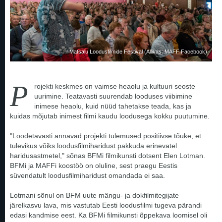
Matsalu Loodusfilmide Festival (Allikas: MAFF Facebook)
P
rojekti keskmes on vaimse heaolu ja kultuuri seoste
uurimine. Teatavasti suurendab looduses viibimine
inimese heaolu, kuid nüüd tahetakse teada, kas ja
kuidas mõjutab inimest filmi kaudu loodusega kokku puutumine.
"Loodetavasti annavad projekti tulemused positiivse tõuke, et
tulevikus võiks loodusfilmiharidust pakkuda erinevatel
haridusastmetel," sõnas BFMi filmikunsti dotsent Elen Lotman.
BFMi ja MAFFi koostöö on oluline, sest praegu Eestis
süvendatult loodusfilmiharidust omandada ei saa.
Lotmani sõnul on BFM uute mängu- ja dokfilmitegijate
järelkasvu lava, mis vastutab Eesti loodusfilmi tugeva pärandi
edasi kandmise eest. Ka BFMi filmikunsti õppekava loomisel oli