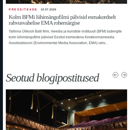
PRESSITEADE
10.07.2026
Kolm BFMi lühimängufilmi pälvisid esmakordselt
rahvusvahelise EMA rohemärgise
Tallinna Ülikooli Balti filmi, meedia ja kunstide instituudi (BFM) tudengite
kolm lühimängufilmi pälvisid Eestist esimestena Keskkonnameedia
Assotsiatsiooni (Environmental Media Association, EMA) rahv...
Seotud blogipostitused