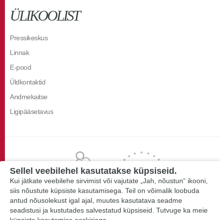
ÜLIKOOLIST
Pressikeskus
Linnak
E-pood
Üldkontaktid
Andmekaitse
Ligipääsetavus
Sellel veebilehel kasutatakse küpsiseid.
Kui jätkate veebilehe sirvimist või vajutate „Jah, nõustun“ ikooni,
siis nõustute küpsiste kasutamisega. Teil on võimalik loobuda
antud nõusolekust igal ajal, muutes kasutatava seadme
seadistusi ja kustutades salvestatud küpsiseid. Tutvuge ka meie