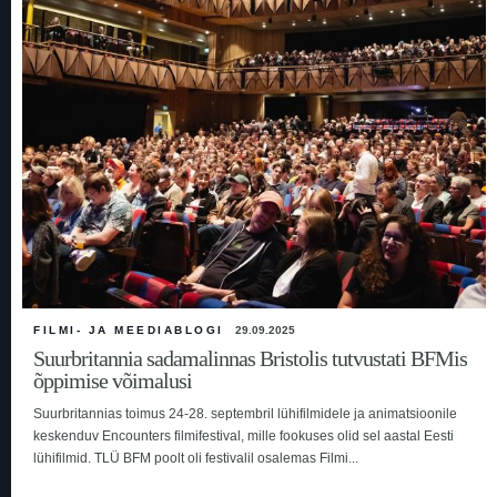
FILMI- JA MEEDIABLOGI
29.09.2025
Suurbritannia sadamalinnas Bristolis tutvustati BFMis
õppimise võimalusi
Suurbritannias toimus 24-28. septembril lühifilmidele ja animatsioonile
keskenduv Encounters filmifestival, mille fookuses olid sel aastal Eesti
lühifilmid. TLÜ BFM poolt oli festivalil osalemas Filmi...