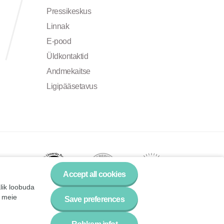
Pressikeskus
Linnak
E-pood
Üldkontaktid
Andmekaitse
Ligipääsetavus
Accept all cookies
alik loobuda
a meie
Save preferences