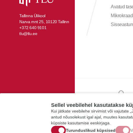
Avatud ta
Mikrokraad
Tallinna Ülikool
Narva mnt 25, 10120 Tallinn
Sisseastu
+372 640 9101
tlu@tlu.ee
Sellel veebilehel kasutatakse kü
Kui jätkate veebilehe sirvimist või vajutate
antud nõusolekust igal ajal, muutes kasuta
küpsiste kasutamise eeskirjaga.
Turunduslikud küpsised
V