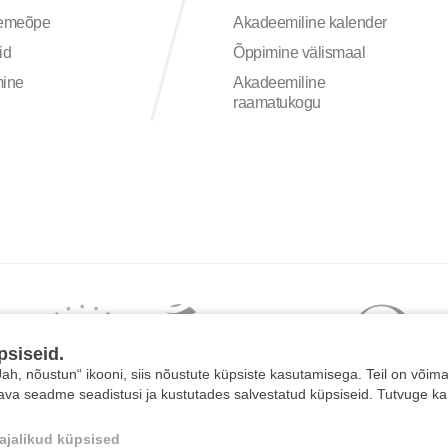
semeõpe
Akadeemiline kalender
id
Õppimine välismaal
mine
Akadeemiline
raamatukogu
psiseid.
 „Jah, nõustun“ ikooni, siis nõustute küpsiste kasutamisega. Teil on võim
tava seadme seadistusi ja kustutades salvestatud küpsiseid. Tutvuge k
ajalikud küpsised