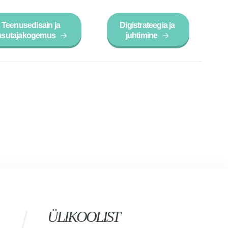
Teenusedisain ja
Digistrateegia ja
asutajakogemus
juhtimine
ÜLIKOOLIST