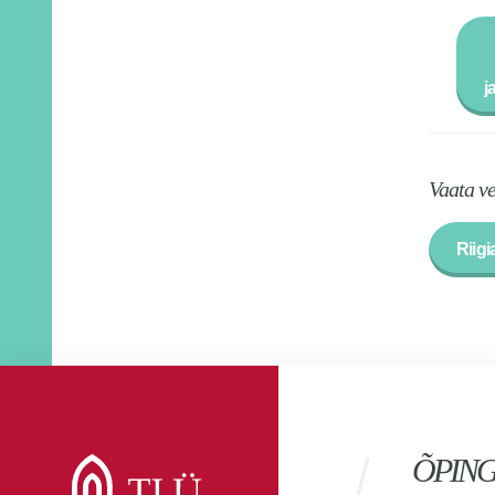
j
Vaata ve
Riigi
ÕPIN