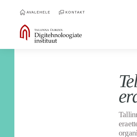
AVALEHELE
KONTAKT
Te
er
Tallin
eraett
organi