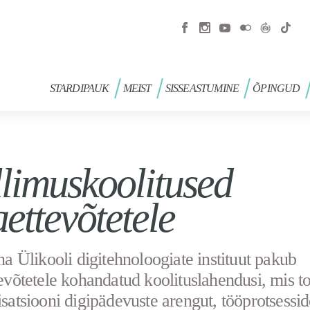
STARDIPAUK
MEIST
SISSEASTUMINE
ÕPINGUD
llimuskoolitused
aettevõtetele
na Ülikooli digitehnoloogiate instituut pakub
evõtetele kohandatud koolituslahendusi, mis t
satsiooni digipädevuste arengut, tööprotsessid