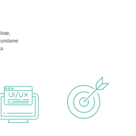
iste,
ujundame
ka