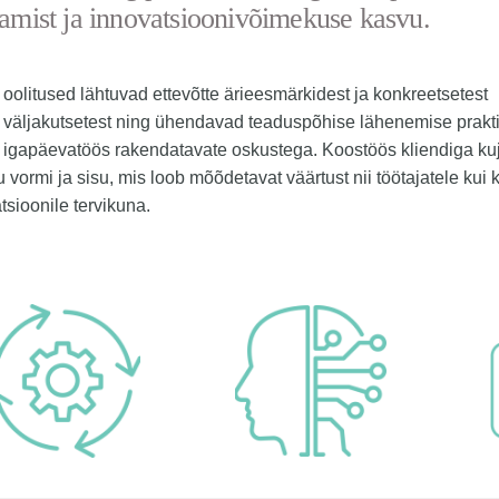
tamist ja innovatsioonivõimekuse kasvu.
oolitused lähtuvad ettevõtte ärieesmärkidest ja konkreetsetest
väljakutsetest ning ühendavad teaduspõhise lähenemise praktil
igapäevatöös rakendatavate oskustega. Koostöös kliendiga k
u vormi ja sisu, mis loob mõõdetavat väärtust nii töötajatele kui 
tsioonile tervikuna.