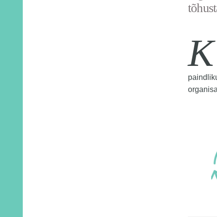
tõhus
K
paindlik
organisa