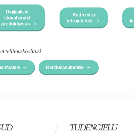
Digitaalsed
Andmed ja
töövahendid
tehisintellekt
k
a produktiivsus
el tellimuskoolitusi:
asutustele
Haridusasutustele
GUD
TUDENGIELU