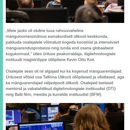
„Meie jaoks oli oluline tuua rahvusvaheline
mänguloomesündmus esmakordselt ülikooli keskkonda,
pakkuda osalejatele võimalust kogeda koostöist ja intensiivset
mänguarendusprotsessi ning tunda end osana globaalsest
kogukonnast,“ ütles ürituse peakorraldaja, digitehnoloogiate
instituudi magistriõppe üliõpilane Kevin Otto Koit.
Osalejate seas oli nii algajaid kui ka kogenud mänguarendajaid.
Üritusest võtsid osa Tallinna Ülikooli üliõpilased ja vilistlased, aga
ka mänguarendajad väljastpoolt ülikooli. Osalejaid toetasid
mentorid ja vabatahtlikud digitehnoloogiate instituudist (DTI)
ning Balti filmi, meedia ja kunstide instituudist (BFM).