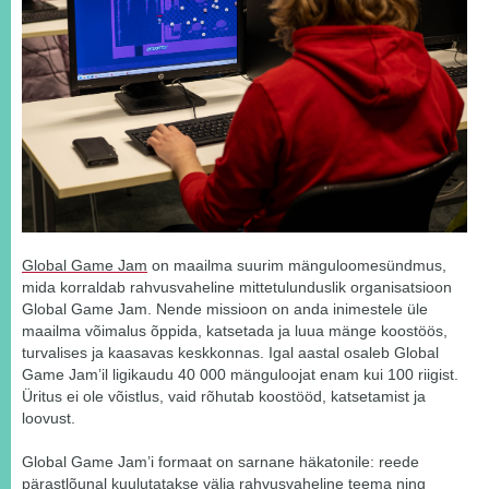
Global Game Jam
on maailma suurim mänguloomesündmus,
mida korraldab rahvusvaheline mittetulunduslik organisatsioon
Global Game Jam. Nende missioon on anda inimestele üle
maailma võimalus õppida, katsetada ja luua mänge koostöös,
turvalises ja kaasavas keskkonnas. Igal aastal osaleb Global
Game Jam’il ligikaudu 40 000 mänguloojat enam kui 100 riigist.
Üritus ei ole võistlus, vaid rõhutab koostööd, katsetamist ja
loovust.
Global Game Jam’i formaat on sarnane häkatonile: reede
pärastlõunal kuulutatakse välja rahvusvaheline teema ning