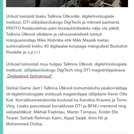
Üritust toetasid lisaks Tallinna Ülikoolile, digitehnoloogiate
instituut, DTI üliõpilasnõukogu DigiTechi ja mitmed partnerid.
PROTO Avastustehas pani loosiauhindadeks välja viis piletit.
Tallinna Ülikooli vilistlane ja rahvusvaheliselt tuntud
mänguarendaja Mike Klubnika ehk Mikk Maasik toetas
auhinnafondi kokku 40 digitaalse koopiaga mängudest Buckshot
Roulette ja
s.p.l.i.t.
Üritusel tutvustati muu hulgas Tallinna Ülikooli, digitehnoloogiate
instituuti, üliõpilasnõukogu DigiTech ning DTI magistriõppekava
„Digitaalsed õpimängud“
.
Global Game Jam’i Tallinna Ülikooli toimumiskoha peakorraldaja
oli digitehnoloogiate instituudi magistriõppe üliõpilane Kevin Otto
Koit. Korraldusmeeskonda kuulusid ka Karolina Kravets ja Tormi
Viirg. Lisaks panustasid korraldusse DTI ja BFM-i mentorid ning
vabatahtlikud: Mikhail Fiadotau, Martin Türnpuu, Kristin Elis
Torpel, Suhaib Rehman Kahn, Asjad Saqib, Anni Hô ja
Mohammed Ockba.