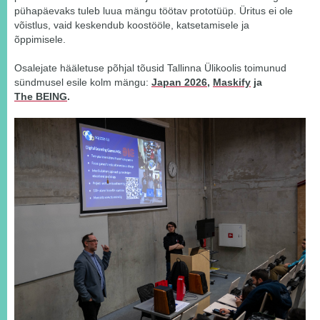
pühapäevaks tuleb luua mängu töötav prototüüp. Üritus ei ole
võistlus, vaid keskendub koostööle, katsetamisele ja
õppimisele.
Osalejate hääletuse põhjal tõusid Tallinna Ülikoolis toimunud
sündmusel esile kolm mängu:
Japan 2026
,
Maskify
ja
The BEING
.