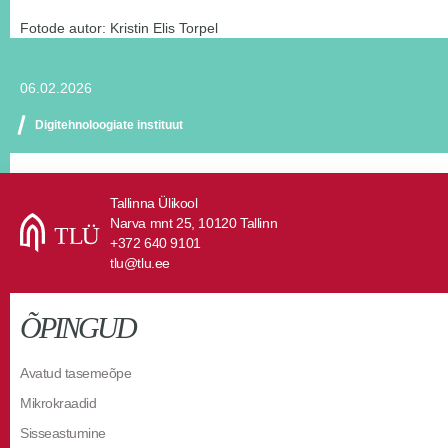
Fotode autor: Kristin Elis Torpel
06.02.2026
Digitehnoloogiate instituut
Tallinna Ülikool
Narva mnt 25, 10120 Tallinn
+372 640 9101
tlu@tlu.ee
ÕPINGUD
Avatud tasemeõpe
Mikrokraadid
Sisseastumine