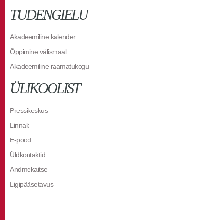
TUDENGIELU
Akadeemiline kalender
Õppimine välismaal
Akadeemiline raamatukogu
ÜLIKOOLIST
Pressikeskus
Linnak
E-pood
Üldkontaktid
Andmekaitse
Ligipääsetavus