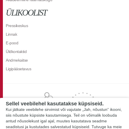
ÜLIKOOLIST
Pressikeskus
Linnak
E-pood
Üldkontaktid
Andmekaitse
Ligipääsetavus
Sellel veebilehel kasutatakse küpsiseid.
Kui jätkate veebilehe sirvimist või vajutate „Jah, nõustun“ ikooni,
siis nõustute küpsiste kasutamisega. Teil on võimalik loobuda
antud nõusolekust igal ajal, muutes kasutatava seadme
seadistusi ja kustutades salvestatud küpsiseid. Tutvuge ka meie