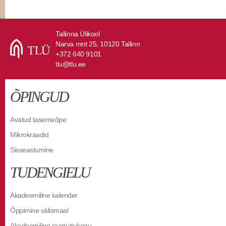
Tallinna Ülikool
Narva mnt 25, 10120 Tallinn
+372 640 9101
tlu@tlu.ee
ÕPINGUD
Avatud tasemeõpe
Mikrokraadid
Sisseastumine
TUDENGIELU
Akadeemiline kalender
Õppimine välismaal
Akadeemiline raamatukogu