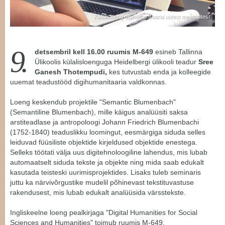
Külalisloeng digihumanitaaria uutest meetoditest
9.
detsembril kell 16.00
ruumis M-649
esineb Tallinna
Ülikoolis külalisloenguga Heidelbergi ülikooli teadur
Sree
Ganesh Thotempudi,
kes tutvustab enda ja kolleegide
uuemat teadustööd digihumanitaaria valdkonnas.
Loeng keskendub projektile "Semantic Blumenbach"
(Semantiline Blumenbach), mille käigus analüüsiti saksa
arstiteadlase ja antropoloogi Johann Friedrich Blumenbachi
(1752-1840) teaduslikku loomingut, eesmärgiga siduda selles
leiduvad füüsiliste objektide kirjeldused objektide enestega.
Selleks töötati välja uus digitehnoloogiline lahendus, mis lubab
automaatselt siduda tekste ja objekte ning mida saab edukalt
kasutada teisteski uurimisprojektides. Lisaks tuleb seminaris
juttu ka närvivõrgustike mudelil põhinevast tekstituvastuse
rakendusest, mis lubab edukalt analüüsida värsstekste.
Ingliskeelne loeng pealkirjaga "Digital Humanities for Social
Sciences and Humanities" toimub ruumis M-649.