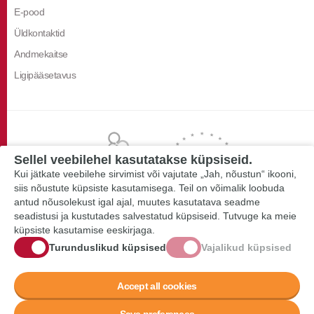
E-pood
Üldkontaktid
Andmekaitse
Ligipääsetavus
Sellel veebilehel kasutatakse küpsiseid.
Kui jätkate veebilehe sirvimist või vajutate „Jah, nõustun“ ikooni,
siis nõustute küpsiste kasutamisega. Teil on võimalik loobuda
antud nõusolekust igal ajal, muutes kasutatava seadme
seadistusi ja kustutades salvestatud küpsiseid. Tutvuge ka meie
küpsiste kasutamise eeskirjaga.
Turunduslikud küpsised
Vajalikud küpsised
Accept all cookies