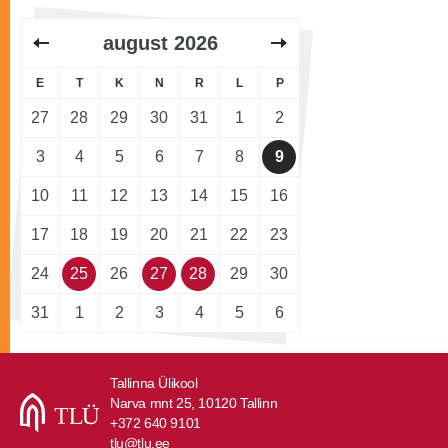
august
2026
E
T
K
N
R
L
P
27
28
29
30
31
1
2
3
4
5
6
7
8
9
10
11
12
13
14
15
16
17
18
19
20
21
22
23
24
25
26
27
28
29
30
31
1
2
3
4
5
6
Tallinna Ülikool
Narva mnt 25, 10120 Tallinn
+372 640 9101
tlu@tlu.ee