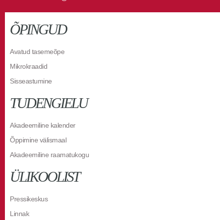
ÕPINGUD
Avatud tasemeõpe
Mikrokraadid
Sisseastumine
TUDENGIELU
Akadeemiline kalender
Õppimine välismaal
Akadeemiline raamatukogu
ÜLIKOOLIST
Pressikeskus
Linnak