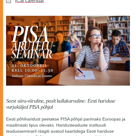
iCal calendar
Seest siiru-viiruline, pealt kullakarvaline: Eesti hariduse
varjuküljed PISA põhjal
Eesti põhiharidust peetakse PISA põhjal parimaks Euroopas ja
maailmaski tipus olevaks. Haridusteaduste instituudi
teadusseminaril räägiti avatud kaartidega Eesti hariduse