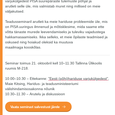
varjukülgedest PISA suurepäraste tulemuste põhjal ja
arutleti selle üle, mis valmistab muret ning millised on meie
väljakutsed.
Teadusseminaril arutleti ka meie hariduse probleemide üle, mis
on PISA uuringus ilmnenud ja mõtisklesime, mida saame ette
võtta tänaste murede leevendamiseks ja tuleviku vajadustega
hakkamasaamiseks. Ikka selleks, et meie õpilaste teadmised ja
oskused ning hoiakud oleksid ka muutuva
maailmaga kooskõlas.
Seminar toimus 21. oktoobril kell 10–11.30 Tallinna Ülikoolis
ruumis M-218.
10.00–10.30 – Ettekanne:
"Eesti (põhi)hariduse varjukülgedest"
,
Maie Kitsing, Haridus- ja teadusministeeriumi
välishindamisosakonna nõunik
10.30–11.30 – Arutelu ja diskussioon
Vaata seminari salvestust järele