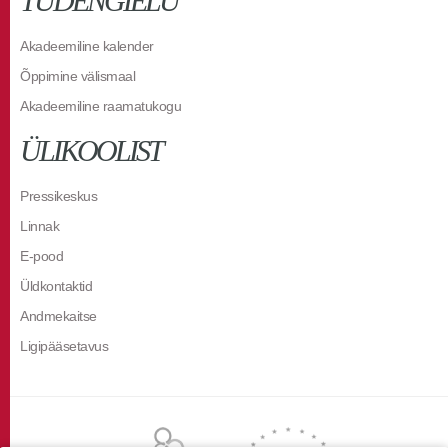
TUDENGIELU
Akadeemiline kalender
Õppimine välismaal
Akadeemiline raamatukogu
ÜLIKOOLIST
Pressikeskus
Linnak
E-pood
Üldkontaktid
Andmekaitse
Ligipääsetavus