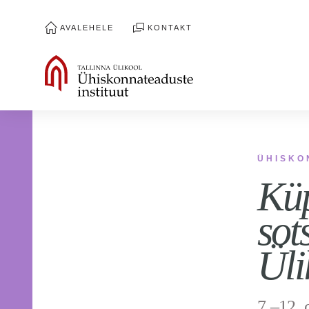
AVALEHELE
KONTAKT
ÜHISKO
Küp
sot
Üli
7.–12. 