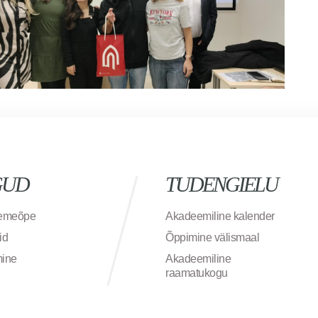
GUD
TUDENGIELU
semeõpe
Akadeemiline kalender
id
Õppimine välismaal
mine
Akadeemiline
raamatukogu