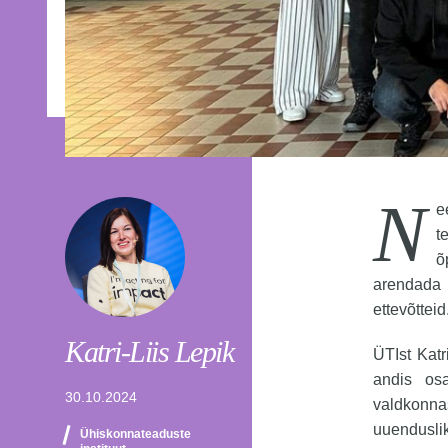
N
e
t
õ
arendada 
ettevõtteid
Katri-Liis Lepik
ÜTIst Katr
andis osa
30.10.2024
valdkonna
uuendusli
Ühiskonnateaduste