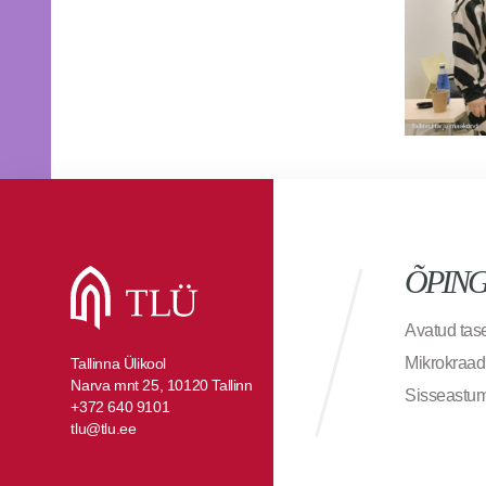
ÕPIN
Avatud ta
Mikrokraad
Tallinna Ülikool
Narva mnt 25, 10120 Tallinn
Sisseastu
+372 640 9101
tlu@tlu.ee