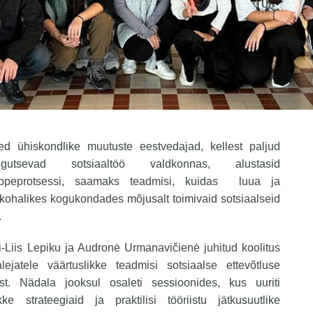
ed ühiskondlike muutuste eestvedajad, kellest paljud
egutsevad sotsiaaltöö valdkonnas, alustasid
ppeprotsessi, saamaks teadmisi, kuidas luua ja
kohalikes kogukondades mõjusalt toimivaid sotsiaalseid
.
i-Liis Lepiku ja Audronė Urmanavičienė juhitud koolitus
lejatele väärtuslikke teadmisi sotsiaalse ettevõtluse
st. Nädala jooksul osaleti sessioonides, kus uuriti
kke strateegiaid ja praktilisi tööriistu jätkusuutlike