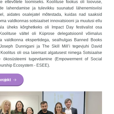
te ettevõtete loomiseks. Koolituse fookus oli loovuse,
de lahendamise ja tulevikku suunatud lähenemisviisi
el, aidates osalejatel mõtestada, kuidas nad saaksid
ma valdkonnas sotsiaalset innovatsiooni ja muutusi ellu
ala üheks kõrghetkeks oli Impact Day festivalist osa
Koolituse vältel oli Küprose delegatsioonil võimalus
a valdkonna ekspertidega, sealhulgas Banned Books
 Joseph Dunnigani ja The Skill Mill’i tegevjuhi David
 Koolitus oli osa laiemast algatusest nimega Sotsiaalse
se ökosüsteemi tugevdamine (Empowerment of Social
eurship Ecosystem - ESEE).
rojekt