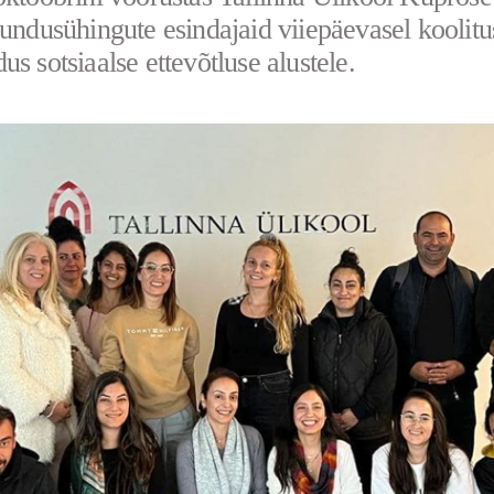
lundusühingute esindajaid viiepäevasel koolitu
us sotsiaalse ettevõtluse alustele.