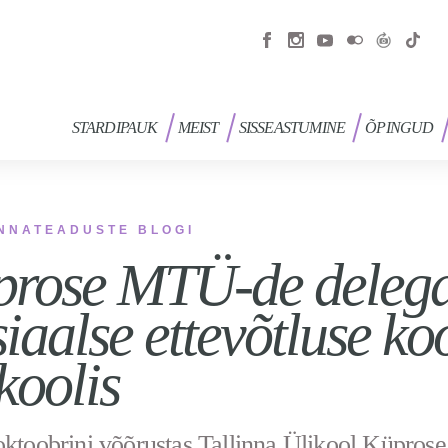
STARDIPAUK
MEIST
SISSEASTUMINE
ÕPINGUD
NNATEADUSTE BLOGI
rose MTÜ-de delegat
siaalse ettevõtluse ko
koolis
oktoobrini võõrustas Tallinna Ülikool Küprose