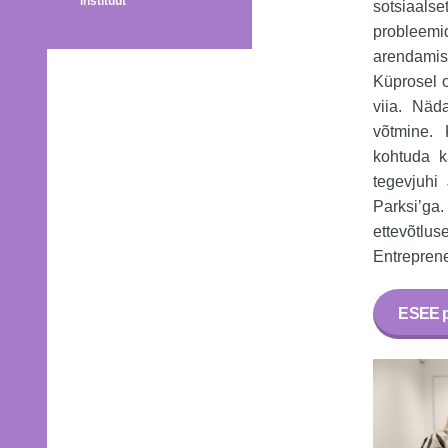
instituut
sotsiaalse
probleemi
arendamis
Küprosel o
viia. Näd
võtmine. 
kohtuda k
tegevjuhi
Parksi’ga.
ettevõtlu
Entrepren
ESEE p