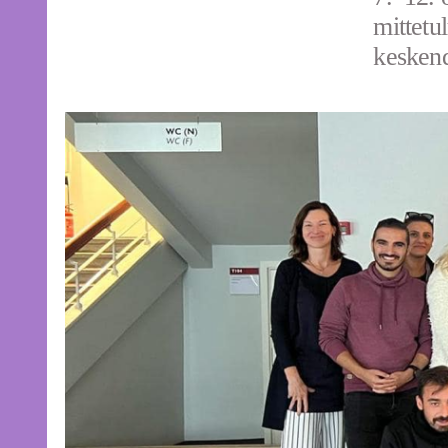
mittetu
keskend