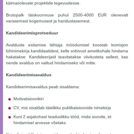
käimasolevate projektide tegevustesse.
Brutopalk täiskoormuse puhul 2500-4000 EUR olenevalt
varasemast kogemusest ja haridustasemest.
Kandideerimisprotseduur
Avalduste esitamise tähtaja möödumisel koostab komisjon
lühinimekirja kandidaatidest, kelle sobivust ametikohale hindama
hakatakse. Kandideerijaid teavitatakse viivitusteta sellest, kas
nende avaldus on valitud hindamiseks või mitte.
Kandideerimisavaldus
Kandideerimisavaldus peab sisaldama:
Motivatsioonikiri
CV, mis sisaldab täielikku publikatsioonide nimekirja
Kuni 2 asjakohast teaduslikku tööd, mida soovite, et
hindamisel arvesse võetaks