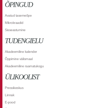
ÕPINGUD
Avatud tasemeõpe
Mikrokraadid
Sisseastumine
TUDENGIELU
Akadeemiline kalender
Õppimine välismaal
Akadeemiline raamatukogu
ÜLIKOOLIST
Pressikeskus
Linnak
E-pood