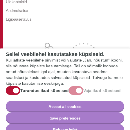
Üldkontaktid
Andmekaitse
Ligipääsetavus
Sellel veebilehel kasutatakse küpsiseid.
Kui jätkate veebilehe sirvimist või vajutate „Jah, nõustun“ ikooni,
siis nõustute küpsiste kasutamisega. Teil on võimalik loobuda
antud nõusolekust igal ajal, muutes kasutatava seadme
seadistusi ja kustutades salvestatud küpsiseid. Tutvuge ka meie
küpsiste kasutamise eeskirjaga.
Turunduslikud küpsised
Vajalikud küpsised
Accept all cookies
Save preferences
Rohkem infot