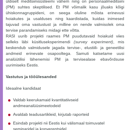
üldiselt meditsiinisüsteemi vähem ning on personaalmeditsiini
(PM) suhtes skeptilised. Et PM võimalik kasu jõuaks kõigi
ühiskonnagruppideni, on seega oluline mõista erinevusi
hoiakutes ja usalduses ning kaardistada, kuidas inimesed
tajuvad oma vastustust ja milline on nende valmisolek oma
tervise parandamiseks midagi ette võtta.
RASI uurib projekti raames PM puudutavaid hoiakuid viies
selleks läbi küsitluseksperimendi
(survey experiment)
, mis
keskendub valmidusele jagada tervise-, elustiili- ja geneetilisi
andmeid erinevate osapooltega. Samuti katsetame uusi
analüütilisi lähenemisi PM ja tervisealase ebavõrdsuse
uurimiseks Eestis.
Vastutus ja tööülesanded
Ideaalne kandidaat
Valdab keerukamaid kvantitatiivseid
andmeanalüüsimeetodeid
Avaldab teadusartikleid, kirjutab raporteid
Esindab projekti nii Eestis kui välismaal toimuvatel
seminaridel ja konverentsidel