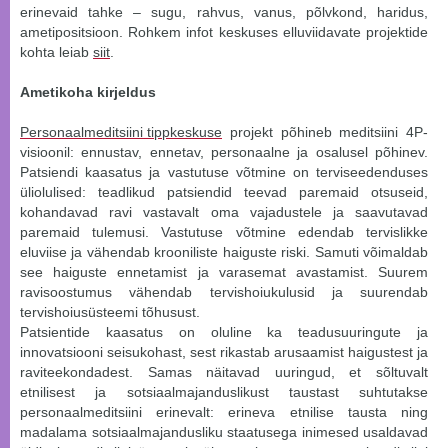
erinevaid tahke – sugu, rahvus, vanus, põlvkond, haridus,
ametipositsioon. Rohkem infot keskuses elluviidavate projektide
kohta leiab
siit
.
Ametikoha kirjeldus
Personaalmeditsiini tippkeskuse
projekt põhineb meditsiini 4P-
visioonil: ennustav, ennetav, personaalne ja osalusel põhinev.
Patsiendi kaasatus ja vastutuse võtmine on terviseedenduses
üliolulised: teadlikud patsiendid teevad paremaid otsuseid,
kohandavad ravi vastavalt oma vajadustele ja saavutavad
paremaid tulemusi. Vastutuse võtmine edendab tervislikke
eluviise ja vähendab krooniliste haiguste riski. Samuti võimaldab
see haiguste ennetamist ja varasemat avastamist. Suurem
ravisoostumus vähendab tervishoiukulusid ja suurendab
tervishoiusüsteemi tõhusust.
Patsientide kaasatus on oluline ka teadusuuringute ja
innovatsiooni seisukohast, sest rikastab arusaamist haigustest ja
raviteekondadest. Samas näitavad uuringud, et sõltuvalt
etnilisest ja sotsiaalmajanduslikust taustast suhtutakse
personaalmeditsiini erinevalt: erineva etnilise tausta ning
madalama sotsiaalmajandusliku staatusega inimesed usaldavad