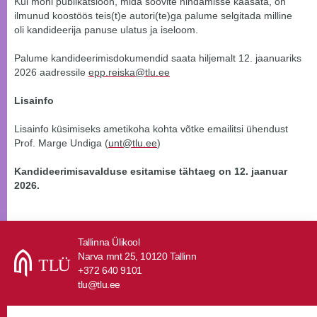
Kui mõni publikatsioon, mida soovite hindamisse kaasata, on
ilmunud koostöös teis(t)e autori(te)ga palume selgitada milline
oli kandideerija panuse ulatus ja iseloom.
Palume kandideerimisdokumendid saata hiljemalt 12. jaanuariks
2026 aadressile
epp.reiska@tlu.ee
Lisainfo
Lisainfo küsimiseks ametikoha kohta võtke emailitsi ühendust
Prof. Marge Undiga (
unt@tlu.ee
)
Kandideerimisavalduse esitamise tähtaeg on 12. jaanuar
2026.
Tallinna Ülikool
Narva mnt 25, 10120 Tallinn
+372 640 9101
tlu@tlu.ee