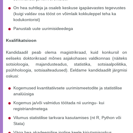
On hea suhtleja ja osaleb keskuse igapäevastes tegevustes
(kuigi valdav osa tööst on võimlaik kokkuleppel teha ka
kodukontorist)
Panustab uute uurimisideedega
Kvalifikatsioon
Kandidaadil peab olema magistrikraad, kuid konkursil on
eeliseks doktorikraad mõnes asjakohases valdkonnas (näiteks
sotsioloogia, majandusteadus, statistika, sotsiaalpoliitika,
psühholoogia, sotsiaalteadused). Eeldame kandidaadilt järgmisi
oskusi:
Kogemused kvantitatiivsete uurimismeetodite ja statistilise
analüüsiga
Kogemus ja/või valmidus töötada nii uuringu- kui
registriandmetega
Vilumus statistilise tarkvara kasutamises (nt R, Python või
Stata)
Väga hea akadeemilise inglise keele kirjutamisoskus