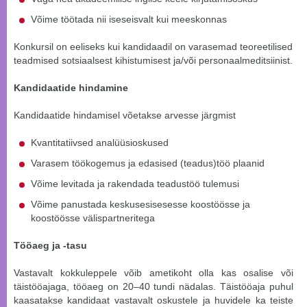
Võime töötada nii iseseisvalt kui meeskonnas
Konkursil on eeliseks kui kandidaadil on varasemad teoreetilised
teadmised sotsiaalsest kihistumisest ja/või personaalmeditsiinist.
Kandidaatide hindamine
Kandidaatide hindamisel võetakse arvesse järgmist
Kvantitatiivsed analüüsioskused
Varasem töökogemus ja edasised (teadus)töö plaanid
Võime levitada ja rakendada teadustöö tulemusi
Võime panustada keskusesisesesse koostöösse ja
koostöösse välispartneritega
Tööaeg ja -tasu
Vastavalt kokkuleppele võib ametikoht olla kas osalise või
täistööajaga, tööaeg on 20–40 tundi nädalas. Täistööaja puhul
kaasatakse kandidaat vastavalt oskustele ja huvidele ka teiste