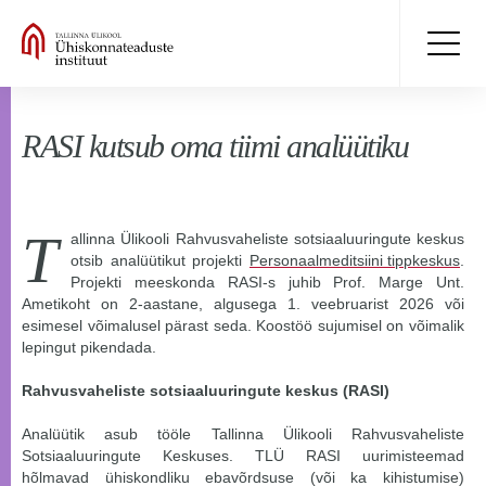
RASI kutsub oma tiimi analüütiku
T
allinna Ülikooli Rahvusvaheliste sotsiaaluuringute keskus
otsib analüütikut projekti
Personaalmeditsiini tippkeskus
.
Projekti meeskonda RASI-s juhib Prof. Marge Unt.
Ametikoht on 2-aastane, algusega 1. veebruarist 2026 või
esimesel võimalusel pärast seda. Koostöö sujumisel on võimalik
lepingut pikendada.
Rahvusvaheliste sotsiaaluuringute keskus (RASI)
Analüütik asub tööle Tallinna Ülikooli Rahvusvaheliste
Sotsiaaluuringute Keskuses. TLÜ RASI uurimisteemad
hõlmavad ühiskondliku ebavõrdsuse (või ka kihistumise)