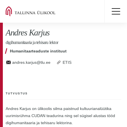
Andres Karjus
digihumanitaaria ja tehisaru lektor
Humanitaarteaduste instituut
andres.karjus@tlu.ee
ETIS
TUTVUSTUS
Andres Karjus on ülikoolis silma paistnud kultuurianalüütika
uurimisrühma CUDAN teadurina ning sel sügisel alustas tööd
digihumanitaaria ja tehisaru lektorina.