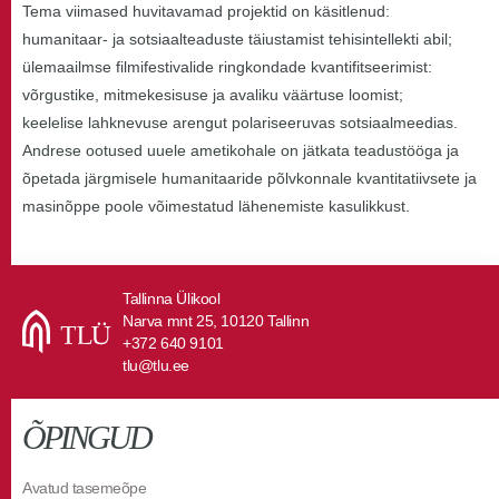
Tema viimased huvitavamad projektid on käsitlenud:
humanitaar- ja sotsiaalteaduste täiustamist tehisintellekti abil;
ülemaailmse filmifestivalide ringkondade kvantifitseerimist:
võrgustike, mitmekesisuse ja avaliku väärtuse loomist;
keelelise lahknevuse arengut polariseeruvas sotsiaalmeedias.
Andrese ootused uuele ametikohale on jätkata teadustööga ja
õpetada järgmisele humanitaaride põlvkonnale kvantitatiivsete ja
masinõppe poole võimestatud lähenemiste kasulikkust.
Tallinna Ülikool
Narva mnt 25, 10120 Tallinn
+372 640 9101
tlu@tlu.ee
ÕPINGUD
Avatud tasemeõpe