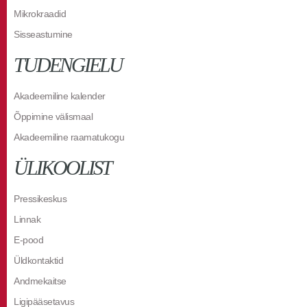
Mikrokraadid
Sisseastumine
TUDENGIELU
Akadeemiline kalender
Õppimine välismaal
Akadeemiline raamatukogu
ÜLIKOOLIST
Pressikeskus
Linnak
E-pood
Üldkontaktid
Andmekaitse
Ligipääsetavus