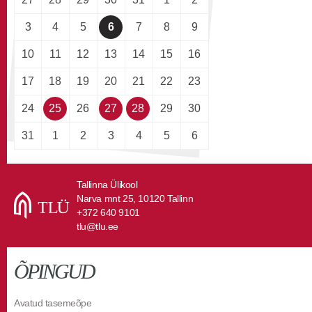
3
4
5
6
7
8
9
10
11
12
13
14
15
16
17
18
19
20
21
22
23
24
25
26
27
28
29
30
31
1
2
3
4
5
6
Tallinna Ülikool
Narva mnt 25, 10120 Tallinn
+372 640 9101
tlu@tlu.ee
ÕPINGUD
Avatud tasemeõpe