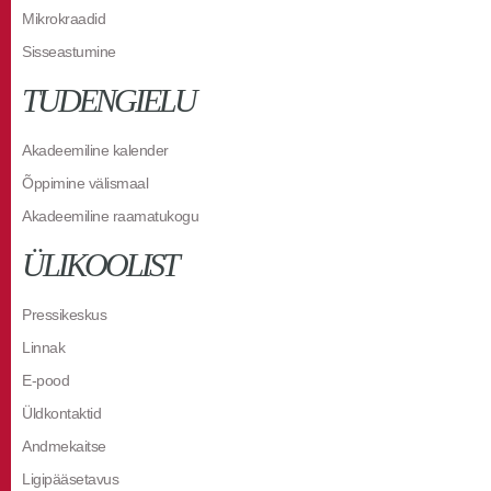
Mikrokraadid
Sisseastumine
TUDENGIELU
Akadeemiline kalender
Õppimine välismaal
Akadeemiline raamatukogu
ÜLIKOOLIST
Pressikeskus
Linnak
E-pood
Üldkontaktid
Andmekaitse
Ligipääsetavus