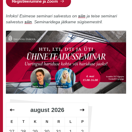
Registreerumine ja Zoom
Infoks! Esimese seminari salvestus on
siin
ja teise seminari
salvestus
siin
. Seminaridega jätkame sügisemestril.
august
2026
E
T
K
N
R
L
P
27
28
29
30
31
1
2