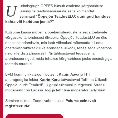
U
urimisgrupp ÕPPES kutsub osalema kõrghariduse
uuringute teadusseminaride sarja kolmandal
seminaril
"Õppejõu TeadusELU: uuringud hariduse
kohta või hariduse jaoks?"
.
Kutsume kaasa mõtlema õpetamisteaduste ja seda toetavate
võrgustike tähendusest ülikoolis. Õppejõu TeadusELU on üks
enesetäiendamisviis, mis loob võimalusi mõtestada nii oma
õpetamispraktikat kui ka arendada ülikooli, tehes seda koostöös
ning interdistsiplinaarselt. Nii tähtsustuvad tegevus- ja
arendusuuringud, mida tehakse kõrghariduse jaoks eesmärgiga
toetada muutusi.
BFM kommunikatsiooni dotsent
Katrin Aava
ja HTI
andragoogika lektor
Katrin Karu
tutvustavad Tallinna Ülikooli
Õppejõudude TeadusELU grupi tulemusi ja tegevusi. Arutelu
moderaator on
Larissa Jõgi
ja tehniline moderator
Sirly Väät
.
Seminar toimub Zoomi vahendusel.
Palume eelnevalt
registreeruda!