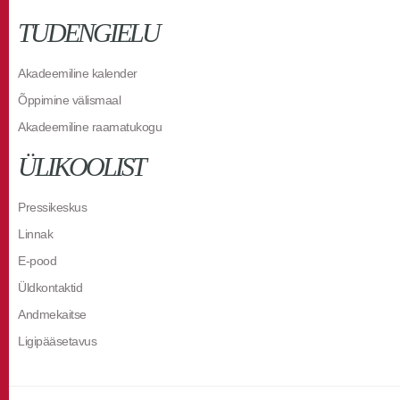
TUDENGIELU
Akadeemiline kalender
Õppimine välismaal
Akadeemiline raamatukogu
ÜLIKOOLIST
Pressikeskus
Linnak
E-pood
Üldkontaktid
Andmekaitse
Ligipääsetavus