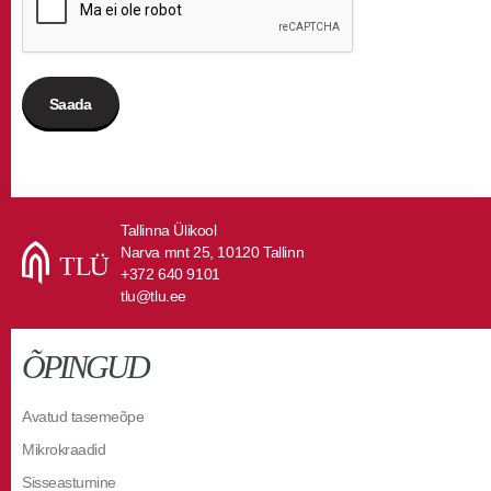
Tallinna Ülikool
Narva mnt 25, 10120 Tallinn
+372 640 9101
tlu@tlu.ee
ÕPINGUD
Avatud tasemeõpe
Mikrokraadid
Sisseastumine