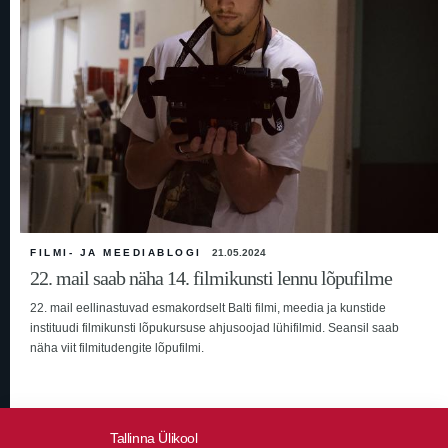
FILMI- JA MEEDIABLOGI
21.05.2024
22. mail saab näha 14. filmikunsti lennu lõpufilme
22. mail eellinastuvad esmakordselt Balti filmi, meedia ja kunstide
instituudi filmikunsti lõpukursuse ahjusoojad lühifilmid. Seansil saab
näha viit filmitudengite lõpufilmi.
Tallinna Ülikool