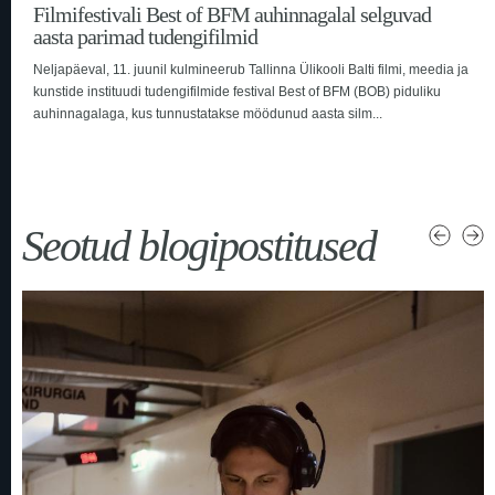
Filmifestivali Best of BFM auhinnagalal selguvad
aasta parimad tudengifilmid
Neljapäeval, 11. juunil kulmineerub Tallinna Ülikooli Balti filmi, meedia ja
kunstide instituudi tudengifilmide festival Best of BFM (BOB) piduliku
auhinnagalaga, kus tunnustatakse möödunud aasta silm...
Seotud blogipostitused