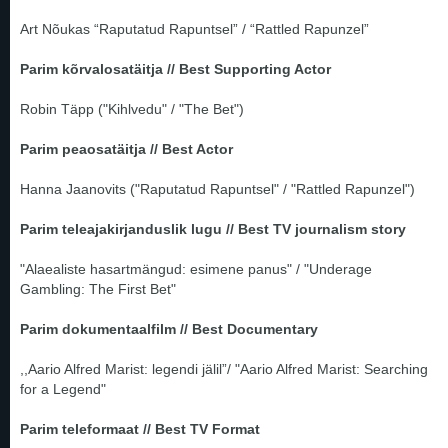
Art Nõukas “Raputatud Rapuntsel” / “Rattled Rapunzel”
Parim kõrvalosatäitja // Best Supporting Actor
Robin Täpp ("Kihlvedu" / "The Bet")
Parim peaosatäitja // Best Actor
Hanna Jaanovits ("Raputatud Rapuntsel" / "Rattled Rapunzel")
Parim teleajakirjanduslik lugu // Best TV journalism story
"Alaealiste hasartmängud: esimene panus" / "Underage
Gambling: The First Bet"
Parim dokumentaalfilm // Best Documentary
,,Aario Alfred Marist: legendi jälil”/ "Aario Alfred Marist: Searching
for a Legend"
Parim teleformaat // Best TV Format