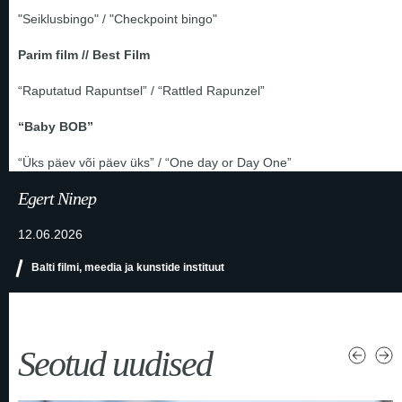
"Seiklusbingo" / "Checkpoint bingo"
Parim film // Best Film
“Raputatud Rapuntsel” / “Rattled Rapunzel”
“Baby BOB”
“Üks päev või päev üks” / “One day or Day One”
Egert Ninep
12.06.2026
Balti filmi, meedia ja kunstide instituut
Seotud uudised