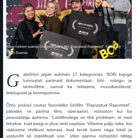
Kõige rohkem tudengi-Oscareid pälvis film "Raputatud Rapuntsel". Foto autor:
Edyth Raamat.
G
alaõhtul jagati auhindu 17 kategoorias. BOBi kujuga
tunnustati parimaid dokumentaal-, lühi-, mängu- ja
tantsufilme, samuti ka reklaame, muusikavideoid,
telelugusid ja loomepomme.
Õhtu jooksul osutus favoriidiks lühifilm “Raputatud Rapuntsel”,
pälvides nii parima filmi, operaatori, režissööri kui ka
peaosatäitja auhinna. “Lühifilmidega on tihti probleem, et neid
tehakse, kuid keegi ei jõua neid vaadata. Võtsime palju riske, kui
rääkisime ohtlikust teemast, kuid tervik toimis väga hästi ja
vastuvõtt oli meeldivalt soe,” ütles parima režissööri tiitliga