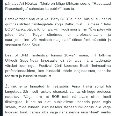
pärjatud Art Nõukas. “Meile on kõige tähtsam see, et “Raputatud
Rapuntseliga” suhestus ka publik!” lisas ta.
Esmakordselt anti välja ka “Baby BOB” auhind, mis oli suunatud
gümnasistidest filmitegijatele kogu Baltikumist. Esimese “Baby
BOBi” karika pälvis Kinomaja Filmikooli noorte film “Üks päev või
päev üks”. “Kogu sündmus oli professionaalne ja
suurejooneline, võit maitseb magusalt!” sõnas filmi režissöör ja
stsenarist Säde Sibul.
Best of BFM filmifestival toimus 16.–24. maini, mil Tallinna
Ülikooli SuperNova kinosaalis oli võimalus näha tudengite
värsket loomingut. Festivali žürii koosnes Eesti filmimaailma
professionaalidest, kes hindasid tööde originaalsust, tehnilist
teostust ja kunstilist väärtust.
Žüriiliikme ja hinnatud filmirežissööri Anna Hintsi sõnul tuli
langetada äärmiselt raskeid otsuseid, samas oli kogu protsess
nauditav. “Väga tore, et BOB toob nähtavale siinse kooli
filmitegijad! Kunst on alati subjektiivne. Iseenda peas tegin
skaala, mida hindan, kuid näiteks stenaariumivoorus olid väga
tugevad tööd. Tahan juba väga näha nende uusi filme!” nentis