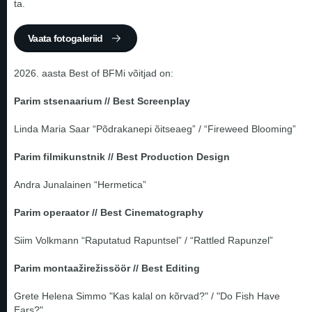
ta.
Vaata fotogaleriid
2026. aasta Best of BFMi võitjad on:
Parim stsenaarium // Best Screenplay
Linda Maria Saar “Põdrakanepi õitseaeg” / “Fireweed Blooming”
Parim filmikunstnik // Best Production Design
Andra Junalainen “Hermetica”
Parim operaator // Best Cinematography
Siim Volkmann “Raputatud Rapuntsel” / “Rattled Rapunzel”
Parim montaažirežissöör // Best Editing
Grete Helena Simmo "Kas kalal on kõrvad?" / "Do Fish Have
Ears?"