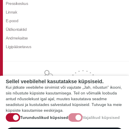
Pressikeskus
Linnak
E-pood
Üldkontaktid
Andmekaitse
Ligipääsetavus
Sellel veebilehel kasutatakse küpsiseid.
Kui jätkate veebilehe sirvimist või vajutate „Jah, nõustun“ ikooni,
siis nõustute küpsiste kasutamisega. Teil on võimalik loobuda
antud nõusolekust igal ajal, muutes kasutatava seadme
seadistusi ja kustutades salvestatud küpsiseid. Tutvuge ka meie
küpsiste kasutamise eeskirjaga.
Turunduslikud küpsised
Vajalikud küpsised