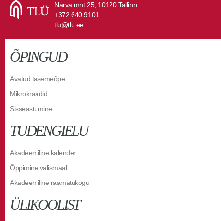
Narva mnt 25, 10120 Tallinn
+372 640 9101
tlu@tlu.ee
ÕPINGUD
Avatud tasemeõpe
Mikrokraadid
Sisseastumine
TUDENGIELU
Akadeemiline kalender
Õppimine välismaal
Akadeemiline raamatukogu
ÜLIKOOLIST