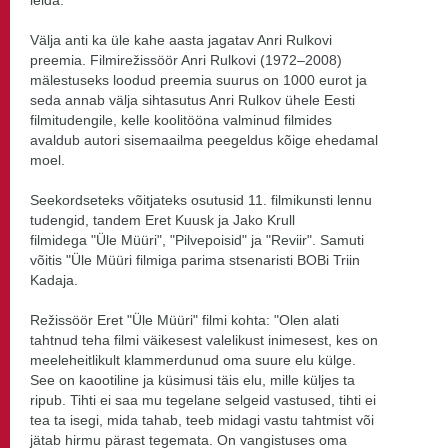
Välja anti ka üle kahe aasta jagatav Anri Rulkovi
preemia. Filmirežissöör Anri Rulkovi (1972–2008)
mälestuseks loodud preemia suurus on 1000 eurot ja
seda annab välja sihtasutus Anri Rulkov ühele Eesti
filmitudengile, kelle koolitööna valminud filmides
avaldub autori sisemaailma peegeldus kõige ehedamal
moel.
Seekordseteks võitjateks osutusid 11. filmikunsti lennu
tudengid, tandem Eret Kuusk ja Jako Krull
filmidega "Üle Müüri", "Pilvepoisid" ja "Reviir". Samuti
võitis "Üle Müüri filmiga parima stsenaristi BOBi Triin
Kadaja.
Režissöör Eret "Üle Müüri" filmi kohta: "Olen alati
tahtnud teha filmi väikesest valelikust inimesest, kes on
meeleheitlikult klammerdunud oma suure elu külge.
See on kaootiline ja küsimusi täis elu, mille küljes ta
ripub. Tihti ei saa mu tegelane selgeid vastused, tihti ei
tea ta isegi, mida tahab, teeb midagi vastu tahtmist või
jätab hirmu pärast tegemata. On vangistuses oma