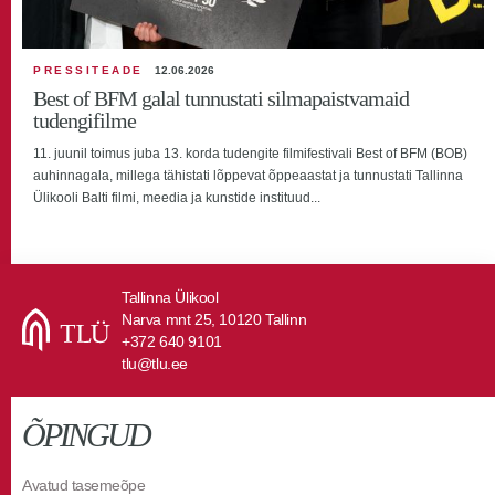
PRESSITEADE
12.06.2026
Best of BFM galal tunnustati silmapaistvamaid
tudengifilme
11. juunil toimus juba 13. korda tudengite filmifestivali Best of BFM (BOB)
auhinnagala, millega tähistati lõppevat õppeaastat ja tunnustati Tallinna
Ülikooli Balti filmi, meedia ja kunstide instituud...
Tallinna Ülikool
Narva mnt 25, 10120 Tallinn
+372 640 9101
tlu@tlu.ee
ÕPINGUD
Avatud tasemeõpe