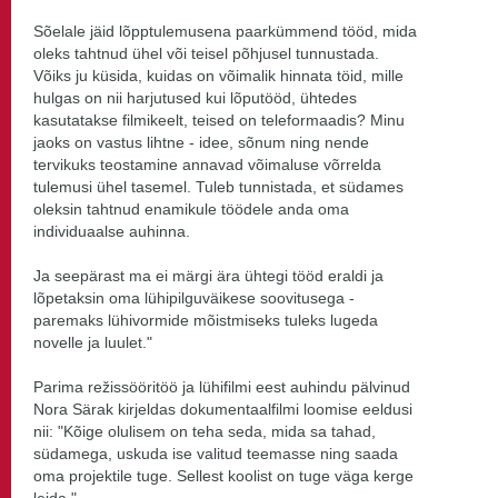
Sõelale jäid lõpptulemusena paarkümmend tööd, mida
oleks tahtnud ühel või teisel põhjusel tunnustada.
Võiks ju küsida, kuidas on võimalik hinnata töid, mille
hulgas on nii harjutused kui lõputööd, ühtedes
kasutatakse filmikeelt, teised on teleformaadis? Minu
jaoks on vastus lihtne - idee, sõnum ning nende
tervikuks teostamine annavad võimaluse võrrelda
tulemusi ühel tasemel. Tuleb tunnistada, et südames
oleksin tahtnud enamikule töödele anda oma
individuaalse auhinna.
Ja seepärast ma ei märgi ära ühtegi tööd eraldi ja
lõpetaksin oma lühipilgu
väikese soovitusega -
paremaks lühivormide mõistmiseks tuleks lugeda
novelle ja luulet."
Parima režissööritöö ja lühifilmi eest auhindu pälvinud
Nora Särak kirjeldas dokumentaalfilmi loomise eeldusi
nii: "Kõige olulisem on teha seda, mida sa tahad,
südamega, uskuda ise valitud teemasse ning saada
oma projektile tuge. Sellest koolist on tuge väga kerge
leida."