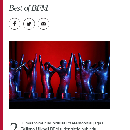
Roheline ülikool
TLÜ blog
Best of BFM
2
0. mail toimunud pidulikul tseremoonial jagas
Tallinna Ülikooli BFM tudengitele auhindu