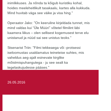
inimlikkuses. Ja nõnda ta kõigub kuristiku kohal,
hoides meeleheitlikult tasakaalu, kartes alla kukkuda.
Mind huvitab väga see väike ja visa hing."
Operaator Jako: "
On keeruline kirjeldada tunnet, mis
mind valdas kui “Üle Müüri” võtetel filmilint läbi
kaamera liikus – olen sellisest kogemusest terve elu
unistanud ja nüüd sai see unistus teoks."
Stsenarist Triin: "
Filmi tekkeaega või -protsessi
iseloomustas
usaldamatus teineteise suhtes, mis
vaheldus aeg-ajalt esinevate kirglike
mõistmispuhangutega - ju see sealt ka
tegelaskujudesse pääses."
26.05.2016