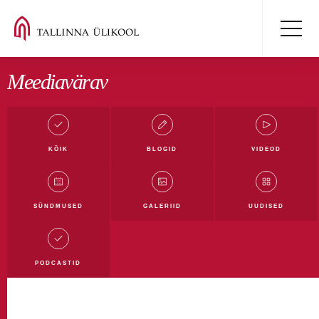
Meediavärav
KÕIK
BLOGID
VIDEOD
Kõik blogid
Mäluüksused blogi
Digiblogi
SÜNDMUSED
GALERIID
UUDISED
Filmi- ja meediablogi
Haridusblogi
Humanitaarblogi
Loodusblogi
TLÜ blogi
PODCASTID
Ühiskonnateaduste blogi
Rahvusvahelistumise blogi
Tudengiblogi