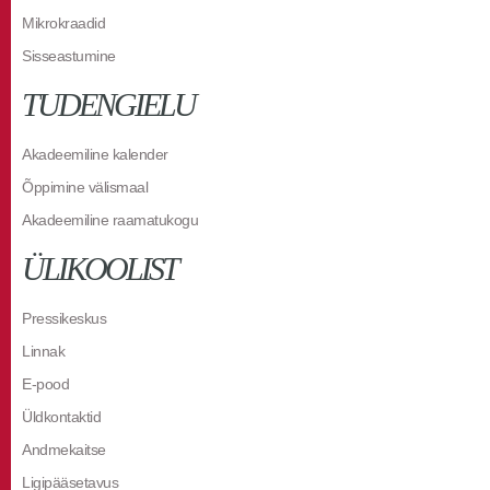
Mikrokraadid
Sisseastumine
TUDENGIELU
Akadeemiline kalender
Õppimine välismaal
Akadeemiline raamatukogu
ÜLIKOOLIST
Pressikeskus
Linnak
E-pood
Üldkontaktid
Andmekaitse
Ligipääsetavus