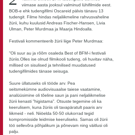
viimase aasta jooksul valminud lühifilmide eest.
BOB-e ehk tudengifilmi Oscareid pälvis tänavu 13
tudengit. Filme hindas neljaliikmeline rahvusvaheline
žürii, kuhu kuulusid Andreas Fischer-Hansen, Livia
Ulman, Peter Murdmaa ja Maarja Hindoalla.
Festivali kommenteerib žürii liige Peter Murdmaa:
"Oli suur au ja rõõm osaleda Best of BFM-i festivali
žüriis.
Olles ise olnud filmikooli tudeng, oli huvitav näha,
millised on
sisulised ja tehnilised muudatused
tudengifilmides tänase seisuga.
Suure üllatuseks oli tööde arv. Pea
seitsmekümne
audiovisuaalse taiese vaatamine,
analüüsimine oli tõeline saun ja pani neljaliikmelise
žürii kenasti "higistama". Otsuste tegemine oli ka
keerulisem, kuna žüriis oli tavapäratult paaris arv
liikmeid - neli. Niiöelda 50-50 olukorrad tegid
kompromisside leidmise keeruliseks. Samas oli žürii
töö sellevõra põhjalikum ja põnevam ning väitlusi oli
palju.