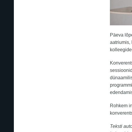
Päeva lõpe
aatriumis,
kolleegide
Konverents
sessioonid
dünaamilis
programmi,
edendamis
Rohkem inf
konverents
Teksti aut