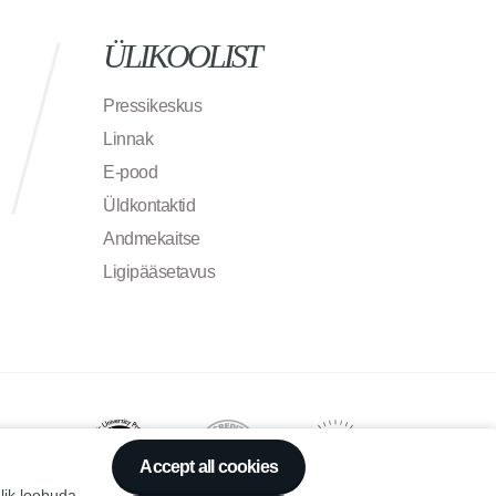
ÜLIKOOLIST
Pressikeskus
Linnak
E-pood
Üldkontaktid
Andmekaitse
Ligipääsetavus
Accept all cookies
alik loobuda