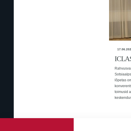
17.06.20
ICLAS
Rahvusvah
Sotsiaalp
lõpetas o
konverents
toimusid a
keskendusi