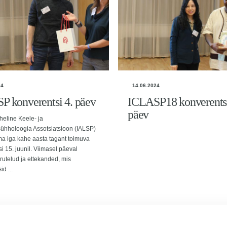
24
14.06.2024
P konverentsi 4. päev
ICLASP18 konverentsi
päev
eline Keele- ja
sühholoogia Assotsiatsioon (IALSP)
ma iga kahe aasta tagant toimuva
i 15. juunil. Viimasel päeval
rutelud ja ettekanded, mis
d ...