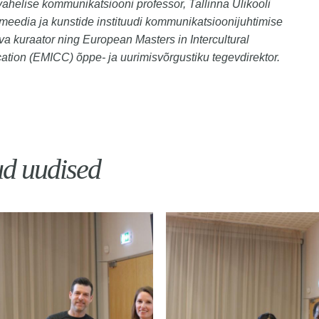
vahelise kommunikatsiooni professor, Tallinna Ülikooli
i, meedia ja kunstide instituudi kommunikatsioonijuhtimise
va kuraator ning European Masters in Intercultural
ion (EMICC) õppe- ja uurimisvõrgustiku tegevdirektor.
ud uudised