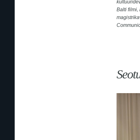
kultuuride
Balti film
magistrika
Communicat
Seot