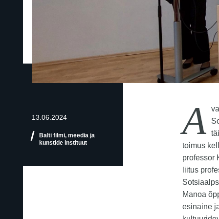
A
va
13.06.2024
So
tä
Balti filmi, meedia ja
kunstide instituut
toimus kel
professor 
liitus pro
Sotsiaalps
Manoa õpp
esinaine ja
kultuuride