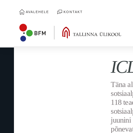
AVALEHELE
KONTAKT
ICL
Täna al
sotsiaa
118 tea
sotsiaa
juunini
põnevat