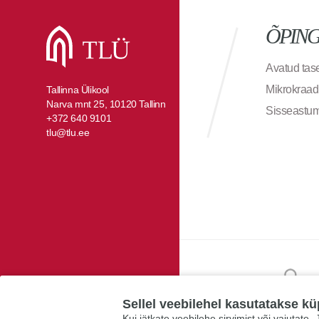
ÕPIN
Avatud ta
Mikrokraad
Tallinna Ülikool
Narva mnt 25, 10120 Tallinn
Sisseastu
+372 640 9101
tlu@tlu.ee
Sellel veebilehel kasutatakse kü
Kui jätkate veebilehe sirvimist või vajutate