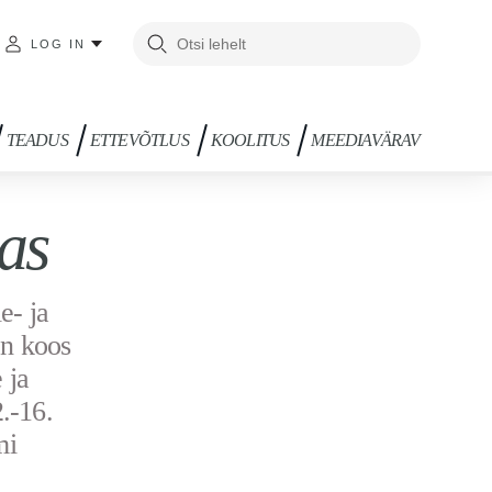
LOG IN
TEADUS
ETTEVÕTLUS
KOOLITUS
MEEDIAVÄRAV
as
e- ja
on koos
 ja
.-16.
mi