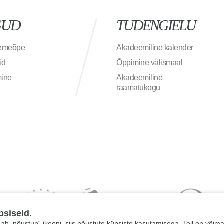
GUD
TUDENGIELU
semeõpe
Akadeemiline kalender
id
Õppimine välismaal
mine
Akadeemiline
raamatukogu
psiseid.
 „Jah, nõustun“ ikooni, siis nõustute küpsiste kasutamisega. Teil on võim