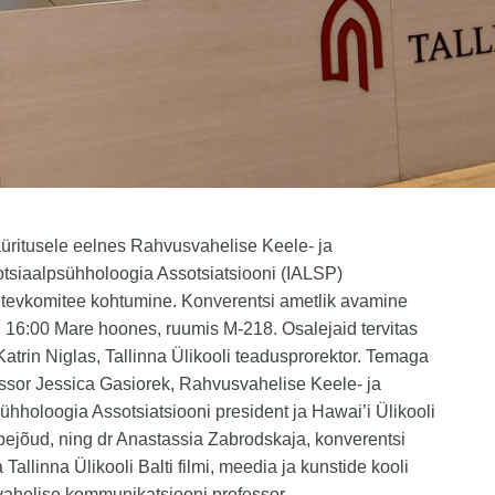
üritusele eelnes Rahvusvahelise Keele- ja
tsiaalpsühholoogia Assotsiatsiooni (IALSP)
itevkomitee kohtumine. Konverentsi ametlik avamine
l 16:00 Mare hoones, ruumis M-218. Osalejaid tervitas
Katrin Niglas, Tallinna Ülikooli teadusprorektor. Temaga
fessor Jessica Gasiorek, Rahvusvahelise Keele- ja
ühholoogia Assotsiatsiooni president ja Hawai’i Ülikooli
ejõud, ning dr Anastassia Zabrodskaja, konverentsi
 Tallinna Ülikooli Balti filmi, meedia ja kunstide kooli
vahelise kommunikatsiooni professor.