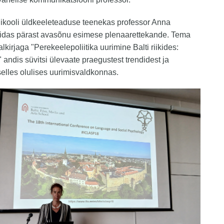
likooli üldkeeleteaduse teenekas professor Anna
pidas pärast avasõnu esimese plenaarettekande. Tema
alkirjaga "Perekeelepoliitika uurimine Balti riikides:
" andis süvitsi ülevaate praegustest trendidest ja
selles olulises uurimisvaldkonnas.