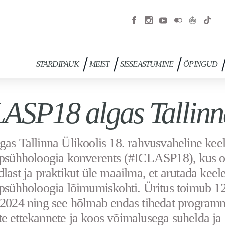
STARDIPAUK
MEIST
SISSEASTUMINE
ÕPINGUD
ASP18 algas Tallinn
gas Tallinna Ülikoolis 18. rahvusvaheline keel
lpsühholoogia konverents (#ICLASP18), kus 
dlast ja praktikut üle maailma, et arutada keele
lpsühholoogia lõimumiskohti. Üritus toimub 12
 2024 ning see hõlmab endas tihedat program
e ettekannete ja koos võimalusega suhelda ja