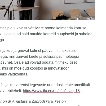
tas pidulik vastuvõtt Mare hoone kolmanda korruse
 kus osalejad said nautida kergeid suupisteid ja suhelda
ga.
 jätkub järgneval kolmel päeval mitmekesiste
ega, mis uurivad keele ja sotsiaalpsühholoogia
t suhet. Osalejad võivad oodata mitmekülgset
 mis on mõeldud koostöö ja innovatsiooni
eks valdkonnas.
ot ja konverentsi tegevuste uuendusi leiate ametlikult
i veebilehelt:
https://www.tlu.ee/en/bfm/iclasp18
.
or on dr
Anastassia Zabrodskaja
, kes on