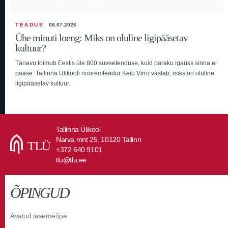
TEADUS
08.07.2026
Ühe minuti loeng: Miks on oluline ligipääsetav
kultuur?
Tänavu toimub Eestis üle 800 suveetenduse, kuid paraku igaüks sinna ei
pääse. Tallinna Ülikooli nooremteadur Keiu Virro vastab, miks on oluline
ligipääsetav kultuur.
Tallinna Ülikool
Narva mnt 25, 10120 Tallinn
+372 640 9101
tlu@tlu.ee
ÕPINGUD
Avatud tasemeõpe