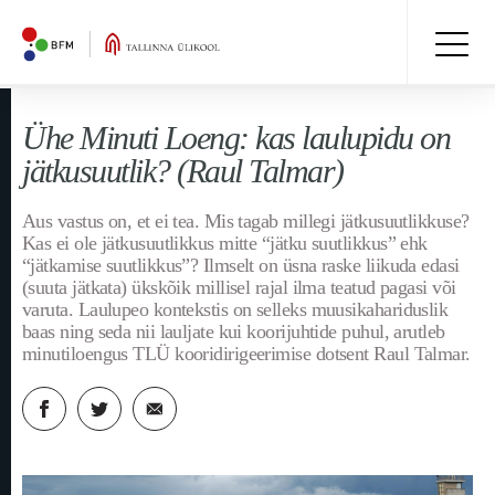
Ühe Minuti Loeng: kas laulupidu on
jätkusuutlik? (Raul Talmar)
Aus vastus on, et ei tea. Mis tagab millegi jätkusuutlikkuse?
Kas ei ole jätkusuutlikkus mitte “jätku suutlikkus” ehk
“jätkamise suutlikkus”? Ilmselt on üsna raske liikuda edasi
(suuta jätkata) ükskõik millisel rajal ilma teatud pagasi või
varuta. Laulupeo kontekstis on selleks muusikahariduslik
baas ning seda nii lauljate kui koorijuhtide puhul, arutleb
minutiloengus TLÜ kooridirigeerimise dotsent Raul Talmar.