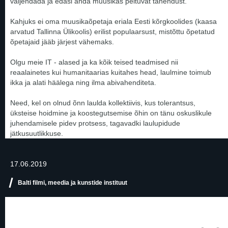
väljendada ja edasi anda muusikas peituvat tähendust.
Kahjuks ei oma muusikaõpetaja eriala Eesti kõrgkoolides (kaasa
arvatud Tallinna Ülikoolis) erilist populaarsust, mistõttu õpetatud
õpetajaid jääb järjest vähemaks.
Olgu meie IT - alased ja ka kõik teised teadmised nii
reaalainetes kui humanitaarias kuitahes head, laulmine toimub
ikka ja alati häälega ning ilma abivahenditeta.
Need, kel on olnud õnn laulda kollektiivis, kus tolerantsus,
üksteise hoidmine ja koostegutsemise õhin on tänu oskuslikule
juhendamisele pidev protsess, tagavadki laulupidude
jätkusuutlikkuse.
17.06.2019
Balti filmi, meedia ja kunstide instituut