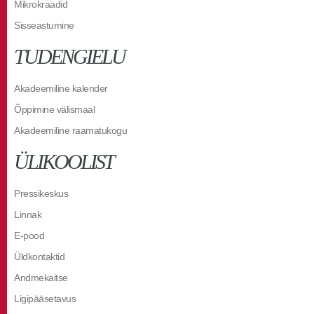
Mikrokraadid
Sisseastumine
TUDENGIELU
Akadeemiline kalender
Õppimine välismaal
Akadeemiline raamatukogu
ÜLIKOOLIST
Pressikeskus
Linnak
E-pood
Üldkontaktid
Andmekaitse
Ligipääsetavus