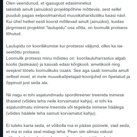
Olen veendunud, et igasugust edasiminekut
takistab ainult (ainuüksi) projektipõhine mõtteviis, sest sellel
puudub pagas eelpoolmainitud muusikaharidusliku baasi näol.
Kui ühel hetkel eesti koorid mõtlevad ainult (ainuüksi), kuidas
järgmisest projektist "laulupidu" osa võtta, on loomulik protsess
lõhutud.
Laulupidu on kooriliikumise kui protsessi väljund, olles ka ise
seetõttu protsess.
Loomulik protsess minu mõistes on: koorilauluharrastus algab
koolis (lasteaias) ja kasvab edasi kõrgkooli, ametikooli ning
seejärel tööelu loomulikuks osaks. See aga saab toimuda ainult
sellisel moel, et meie muusikaõpetajad-koorijuhid on õpetatud ja
õppinud just seda ala.
Nii nagu ei tohi asjatundmadu sporditreener treenida inimese
lihaseid (võides teha neile korvamatut kahju), ei tohi ka
asjatundmatu inimene treenida või tegeleda inimese häälega
(võides häälele teha samuti korvamatut kahju).
Ei tuleks karta seda, et võibolla ma ei pääse püünele, vaid seda,
et ma ei oska seal midagi teha. Pean siin silmas oskust