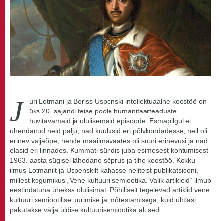
J
uri Lotmani ja Boriss Uspenski intellektuaalne koostöö on
üks 20. sajandi teise poole humanitaarteaduste
huvitavamaid ja olulisemaid episoode. Esmapilgul ei
ühendanud neid palju, nad kuulusid eri põlvkondadesse, neil oli
erinev väljaõpe, nende maailmavaates oli suuri erinevusi ja nad
elasid eri linnades. Kummati sündis juba esimesest kohtumisest
1963. aasta sügisel lähedane sõprus ja tihe koostöö. Kokku
ilmus Lotmanilt ja Uspenskilt kahasse neliteist publikatsiooni,
millest kogumikus „Vene kultuuri semiootika. Valik artikleid“ ilmub
eestindatuna üheksa olulisimat. Põhiliselt tegelevad artiklid vene
kultuuri semiootilise uurimise ja mõtestamisega, kuid ühtlasi
pakutakse välja üldise kultuurisemiootika alused.