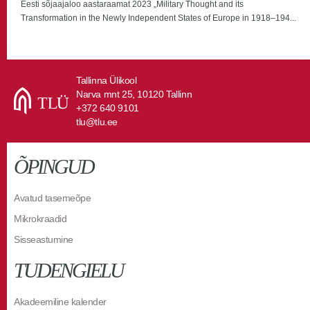
Eesti sõjaajaloo aastaraamat 2023 „Military Thought and its
Transformation in the Newly Independent States of Europe in 1918–194...
Tallinna Ülikool
Narva mnt 25, 10120 Tallinn
+372 640 9101
tlu@tlu.ee
ÕPINGUD
Avatud tasemeõpe
Mikrokraadid
Sisseastumine
TUDENGIELU
Akadeemiline kalender