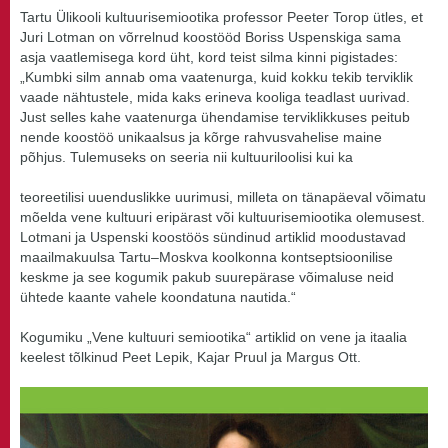
Tartu Ülikooli kultuurisemiootika professor Peeter Torop ütles, et
Juri Lotman on võrrelnud koostööd Boriss Uspenskiga sama
asja vaatlemisega kord üht, kord teist silma kinni pigistades:
„Kumbki silm annab oma vaatenurga, kuid kokku tekib terviklik
vaade nähtustele, mida kaks erineva kooliga teadlast uurivad.
Just selles kahe vaatenurga ühendamise terviklikkuses peitub
nende koostöö unikaalsus ja kõrge rahvusvahelise maine
põhjus. Tulemuseks on seeria nii kultuuriloolisi kui ka
teoreetilisi uuenduslikke uurimusi, milleta on tänapäeval võimatu
mõelda vene kultuuri eripärast või kultuurisemiootika olemusest.
Lotmani ja Uspenski koostöös sündinud artiklid moodustavad
maailmakuulsa Tartu–Moskva koolkonna kontseptsioonilise
keskme ja see kogumik pakub suurepärase võimaluse neid
ühtede kaante vahele koondatuna nautida.“
Kogumiku „Vene kultuuri semiootika“ artiklid on vene ja itaalia
keelest tõlkinud Peet Lepik, Kajar Pruul ja Margus Ott.