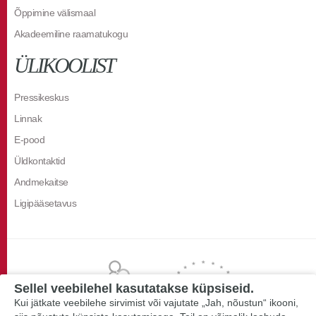
Õppimine välismaal
Akadeemiline raamatukogu
ÜLIKOOLIST
Pressikeskus
Linnak
E-pood
Üldkontaktid
Andmekaitse
Ligipääsetavus
Sellel veebilehel kasutatakse küpsiseid.
Kui jätkate veebilehe sirvimist või vajutate „Jah, nõustun“ ikooni,