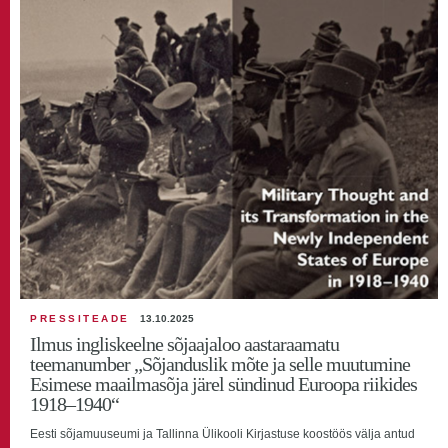
PRESSITEADE
13.10.2025
Ilmus ingliskeelne sõjaajaloo aastaraamatu
teemanumber „Sõjanduslik mõte ja selle muutumine
Esimese maailmasõja järel sündinud Euroopa riikides
1918–1940“
Eesti sõjamuuseumi ja Tallinna Ülikooli Kirjastuse koostöös välja antud