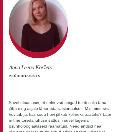
Anna Leena Koržets
PSÜHHOLOOGIA
Suvel otsustasin, et eelnevad seigad tuleb selja taha
jätta ning asjale läheneda ratsionaalselt. Mis mind siis
huvitab ja, kas seda huvi jätkub kolmeks aastaks? Läbi
mitme toreda juhuse sattusin suvel lugema
psühholoogiaalaseid raamatuid. Need andsid hea
ülevaate sellest, mida antud eriala endast kujutab ja