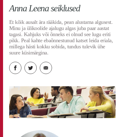
Roheline ülikool
TLÜ blog
Anna Leena seiklused
Et kõik ausalt ära rääkida, pean alustama algusest.
Minu ja ülikoolide ajalugu algas juba paar aastat
tagasi. Kahjuks või õnneks ei olnud see lugu eriti
pikk. Peal kahte ebaõnnestunud katset leida eriala,
millega hästi kokku sobida, tundus tulevik ühe
suure küsimärgina.