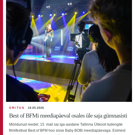
ÜRITUS
18.05.2026
Best of BFMi meediapäeval osales üle saja gümnasisti
Möödunud reedel, 15. mail sai iga-aastane Tallinna Ülikooli tudengite
filmifestival Best of BFM hoo sisse Baby BOBi meediapäevaga. Esimest