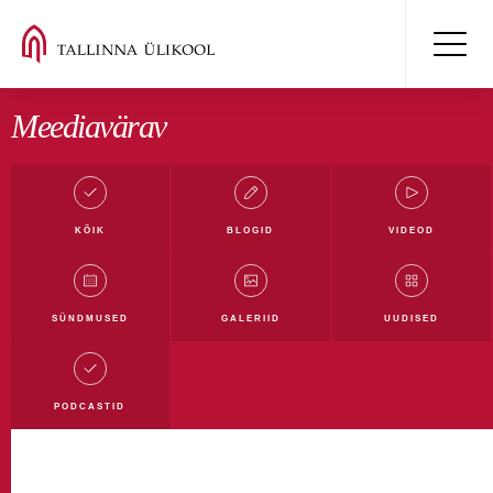
Meediavärav
KÕIK
BLOGID
VIDEOD
Kõik blogid
Mäluüksused blogi
Digiblogi
SÜNDMUSED
GALERIID
UUDISED
Filmi- ja meediablogi
Haridusblogi
Humanitaarblogi
Loodusblogi
TLÜ blogi
PODCASTID
Ühiskonnateaduste blogi
Rahvusvahelistumise blogi
Tudengiblogi