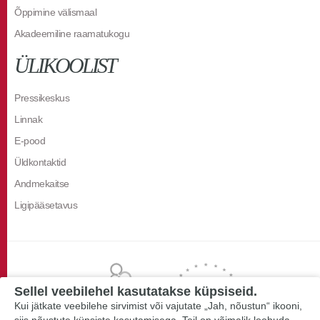
Õppimine välismaal
Akadeemiline raamatukogu
ÜLIKOOLIST
Pressikeskus
Linnak
E-pood
Üldkontaktid
Andmekaitse
Ligipääsetavus
Sellel veebilehel kasutatakse küpsiseid.
Kui jätkate veebilehe sirvimist või vajutate „Jah, nõustun“ ikooni,