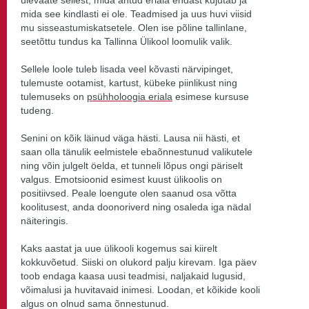
mida see kindlasti ei ole. Teadmised ja uus huvi viisid
mu sisseastumiskatsetele. Olen ise põline tallinlane,
seetõttu tundus ka Tallinna Ülikool loomulik valik.
Sellele loole tuleb lisada veel kõvasti närvipinget,
tulemuste ootamist, kartust, kübeke piinlikust ning
tulemuseks on
psühholoogia eriala
esimese kursuse
tudeng.
Senini on kõik läinud väga hästi. Lausa nii hästi, et
saan olla tänulik eelmistele ebaõnnestunud valikutele
ning võin julgelt öelda, et tunneli lõpus ongi päriselt
valgus. Emotsioonid esimest kuust ülikoolis on
positiivsed. Peale loengute olen saanud osa võtta
koolitusest, anda doonoriverd ning osaleda iga nädal
näiteringis.
Kaks aastat ja uue ülikooli kogemus sai kiirelt
kokkuvõetud. Siiski on olukord palju kirevam. Iga päev
toob endaga kaasa uusi teadmisi, naljakaid lugusid,
võimalusi ja huvitavaid inimesi. Loodan, et kõikide kooli
algus on olnud sama õnnestunud.