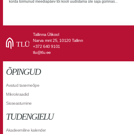
korda toimunud meediapäev tõi kooli uudistama üle saja gümnas...
Tallinna Ülikool
Narva mnt 25, 10120 Tallinn
+372 640 9101
tlu@tlu.ee
ÕPINGUD
Avatud tasemeõpe
Mikrokraadid
Sisseastumine
TUDENGIELU
Akadeemiline kalender