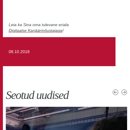
Leia ka Sina oma tulevane eriala
Digitaalse Karjäärinõustajaga
!
08.10.2018
Seotud uudised