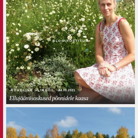
BLOGIPOSTITUS
ROHELINE ÜLIKOOL
04.01.2021
Ellujäämisoskused põnnidele kaasa