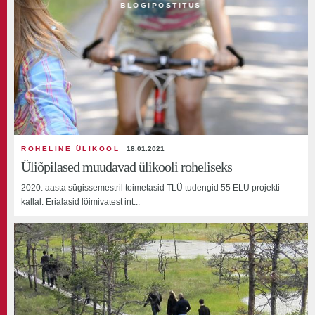
BLOGIPOSTITUS
ROHELINE ÜLIKOOL
18.01.2021
Üliõpilased muudavad ülikooli roheliseks
2020. aasta sügissemestril toimetasid TLÜ tudengid 55 ELU projekti
kallal. Erialasid lõimivatest int...