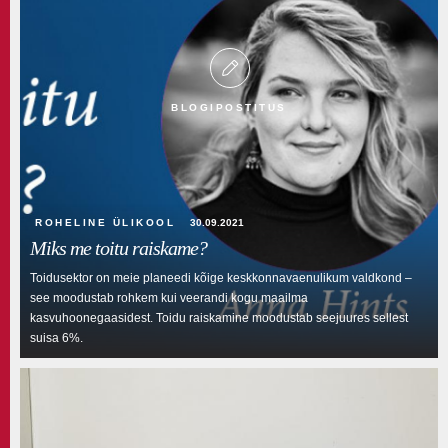
Roheline ülikool
TLÜ blog
BLOGIPOSTITUS
ROHELINE ÜLIKOOL
30.09.2021
Miks me toitu raiskame?
Toidusektor on meie planeedi kõige keskkonnavaenulikum valdkond –
see moodustab rohkem kui veerandi kogu maailma
kasvuhoonegaasidest. Toidu raiskamine moodustab seejuures sellest
suisa 6%.