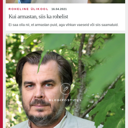
ROHELINE ÜLIKOOL
16.04.2021
Kui armastan, siis ka rohelist
Ei saa olla nii, et armastan puid, aga vihkan vaeseid või siis saamatuid.
BLOGIPOSTITUS