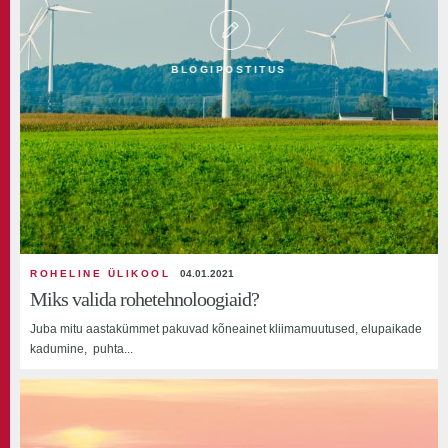
BLOGIPOSTITUS
ROHELINE ÜLIKOOL
04.01.2021
Miks‌ ‌valida‌ ‌rohetehnoloogiaid?‌
Juba‌ ‌mitu‌ ‌aastakümmet‌ ‌pakuvad ‌kõneainet‌ ‌kliimamuutused,‌ ‌elupaikade‌
‌kadumine,‌ ‌ puhta‌...