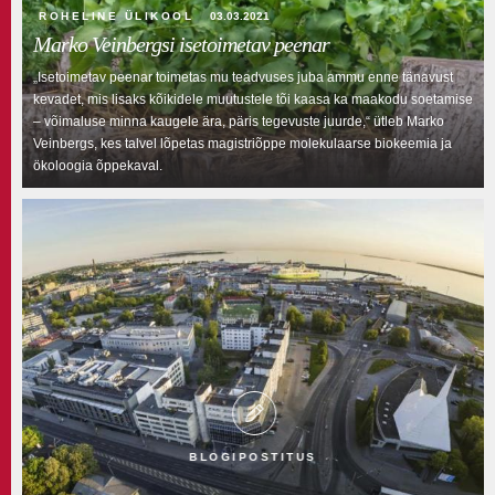
ROHELINE ÜLIKOOL
03.03.2021
Marko Veinbergsi isetoimetav peenar
„Isetoimetav peenar toimetas mu teadvuses juba ammu enne tänavust
kevadet, mis lisaks kõikidele muutustele tõi kaasa ka maakodu soetamise
– võimaluse minna kaugele ära, päris tegevuste juurde,“ ütleb Marko
Veinbergs, kes talvel lõpetas magistriõppe molekulaarse biokeemia ja
ökoloogia õppekaval.
BLOGIPOSTITUS