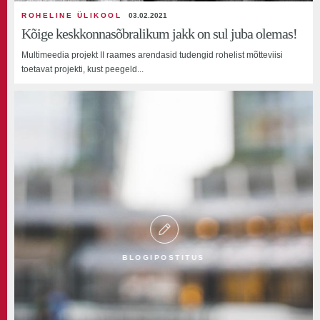
ROHELINE ÜLIKOOL
03.02.2021
Kõige keskkonnasõbralikum jakk on sul juba olemas!
Multimeedia projekt II raames arendasid tudengid rohelist mõtteviisi
toetavat projekti, kust peegeld...
BLOGIPOSTITUS