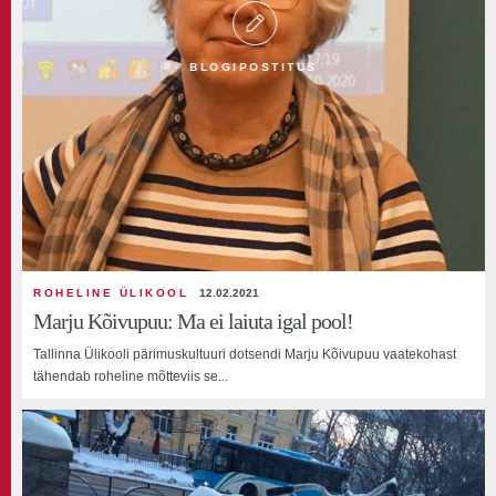
BLOGIPOSTITUS
ROHELINE ÜLIKOOL
12.02.2021
Marju Kõivupuu: Ma ei laiuta igal pool!
Tallinna Ülikooli pärimuskultuuri dotsendi Marju Kõivupuu vaatekohast
tähendab roheline mõtteviis se...