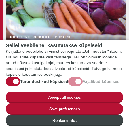
ROHELINE ÜLIKOOL
11.12.2020
OTT on alles ja hindab mahedat
Sellel veebilehel kasutatakse küpsiseid.
Kui jätkate veebilehe sirvimist või vajutate „Jah, nõustun“ ikooni,
siis nõustute küpsiste kasutamisega. Teil on võimalik loobuda
antud nõusolekust igal ajal, muutes kasutatava seadme
seadistusi ja kustutades salvestatud küpsiseid. Tutvuge ka meie
küpsiste kasutamise eeskirjaga.
Turunduslikud küpsised
Vajalikud küpsised
Accept all cookies
Save preferences
BLOGIPOSTITUS
Rohkem infot