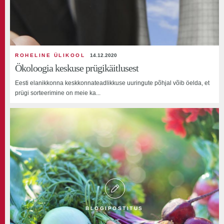
ROHELINE ÜLIKOOL
14.12.2020
Ökoloogia keskuse prügikäitlusest
Eesti elanikkonna keskkonnateadlikkuse uuringute põhjal võib öelda, et
prügi sorteerimine on meie ka...
BLOGIPOSTITUS