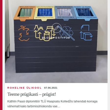
BLOGIPOSTITUS
ROHELINE ÜLIKOOL
07.06.2021
Teeme prügikasti – prügist!
Käthlin Paasi diplomitöö TLÜ Haapsalu Kolledžis lahendab korraga
vähemalt kaks tarbimisühiskonda vae...