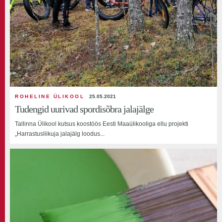
ROHELINE ÜLIKOOL
25.05.2021
Tudengid uurivad spordisõbra jalajälge
Tallinna Ülikool kutsus koostöös Eesti Maaülikooliga ellu projekti
„Harrastusliikuja jalajälg loodus...