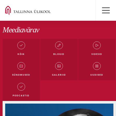
Meediavärav
KÕIK
BLOGID
VIDEOD
Kõik blogid
Mäluüksused blogi
Digiblogi
SÜNDMUSED
GALERIID
UUDISED
Filmi- ja meediablogi
Haridusblogi
Humanitaarblogi
Loodusblogi
TLÜ blogi
PODCASTID
Ühiskonnateaduste blogi
Rahvusvahelistumise blogi
Tudengiblogi