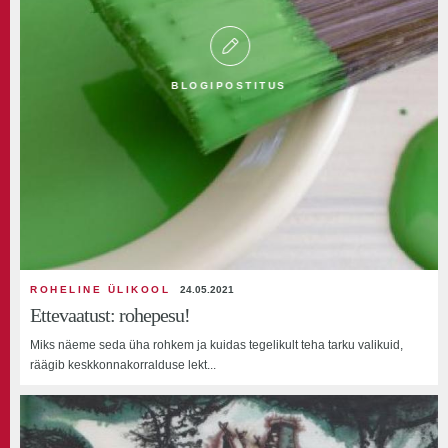
BLOGIPOSTITUS
ROHELINE ÜLIKOOL
24.05.2021
Ettevaatust: rohepesu!
Miks näeme seda üha rohkem ja kuidas tegelikult teha tarku valikuid,
räägib keskkonnakorralduse lekt...