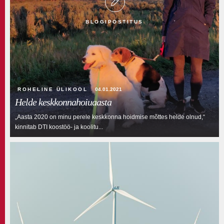
BLOGIPOSTITUS
ROHELINE ÜLIKOOL
04.01.2021
Helde keskkonnahoiuaasta
„Aasta 2020 on minu perele keskkonna hoidmise mõttes helde olnud,“
kinnitab DTI koostöö- ja koolitu...