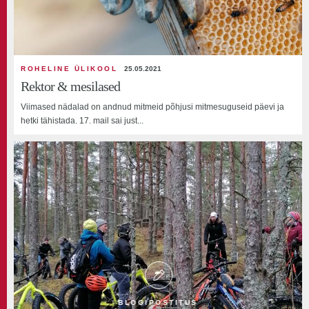
ROHELINE ÜLIKOOL
25.05.2021
Rektor & mesilased
Viimased nädalad on andnud mitmeid põhjusi mitmesuguseid päevi ja
hetki tähistada. 17. mail sai just...
BLOGIPOSTITUS