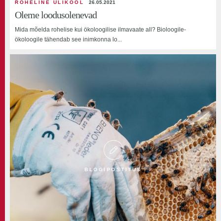
ROHELINE ÜLIKOOL
26.05.2021
Oleme loodusolenevad
Mida mõelda rohelise kui ökoloogilise ilmavaate all? Bioloogile-
ökoloogile tähendab see inimkonna lo...
BLOGIPOSTITUS