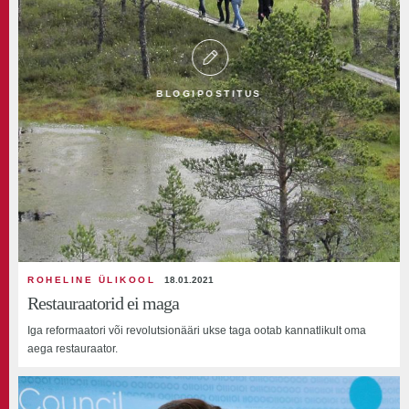
BLOGIPOSTITUS
ROHELINE ÜLIKOOL
18.01.2021
Restauraatorid ei maga
Iga reformaatori või revolutsionääri ukse taga ootab kannatlikult oma
aega restauraator.