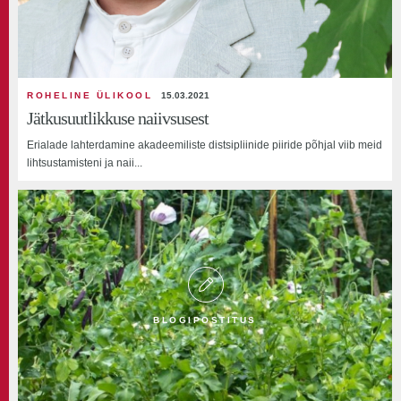
ROHELINE ÜLIKOOL
15.03.2021
Jätkusuutlikkuse naiivsusest
Erialade lahterdamine akadeemiliste distsipliinide piiride põhjal viib meid
lihtsustamisteni ja naii...
BLOGIPOSTITUS