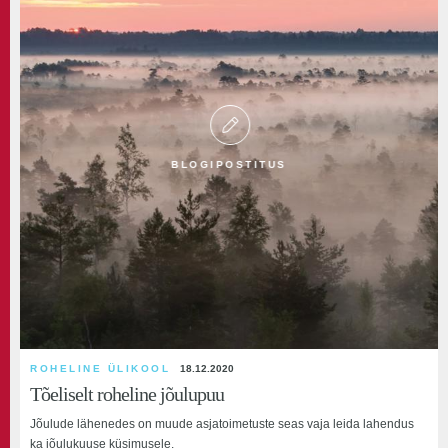
BLOGIPOSTITUS
ROHELINE ÜLIKOOL
18.12.2020
Tõeliselt roheline jõulupuu
Jõulude lähenedes on muude asjatoimetuste seas vaja leida lahendus
ka jõulukuuse küsimusele.