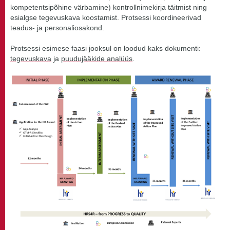
kompetentsipõhine värbamine) kontrollnimekirja täitmist ning
esialgse tegevuskava koostamist. Protsessi koordineerivad
teadus- ja personaliosakond.
Protsessi esimese faasi jooksul on loodud kaks dokumenti:
tegevuskava
ja
puudujääkide analüüs
.