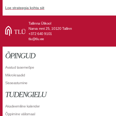
Loe strateegia kohta siit
Tallinna Ülikool
Narva mnt 25, 10120 Tallinn
+372 640 9101
tlu@tlu.ee
ÕPINGUD
Avatud tasemeõpe
Mikrokraadid
Sisseastumine
TUDENGIELU
Akadeemiline kalender
Õppimine välismaal