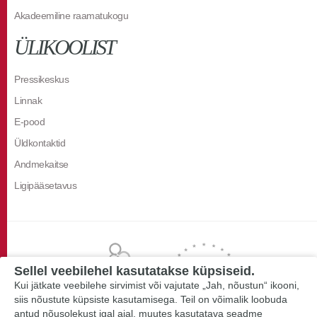
Akadeemiline raamatukogu
ÜLIKOOLIST
Pressikeskus
Linnak
E-pood
Üldkontaktid
Andmekaitse
Ligipääsetavus
Sellel veebilehel kasutatakse küpsiseid.
Kui jätkate veebilehe sirvimist või vajutate „Jah, nõustun“ ikooni,
siis nõustute küpsiste kasutamisega. Teil on võimalik loobuda
antud nõusolekust igal ajal, muutes kasutatava seadme