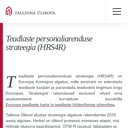
Teadlaste personaliarenduse
strateegia (HRS4R)
T
eadlaste personaliarenduse strateegia (HRS4R) on
Euroopa Komisjoni algatus, mille eesmärk on edendada
teadlaste karjääri ja parandada teadustöö tingimusi kogu
Euroopas. Strateegiat rakendavad asutused viivad oma
asutusesisene korralduse kooskõlla
Euroopa teadlaste harta ja teadlaste töölevõtmise juhendiga.
Tallinna Ülikool alustas strateegia algatuse rakendamist 2025.
aasta alguses. Hetkel on ülikool protsessi esimeses etapis, mis
hõlmab olukorra kaardistamist, OTM-R (avatud, läbipaistev ja