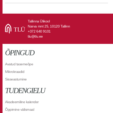
Tallinna Ülikool
Narva mnt 25, 10120 Tallinn
+372 640 9101
tlu@tlu.ee
ÕPINGUD
Avatud tasemeõpe
Mikrokraadid
Sisseastumine
TUDENGIELU
Akadeemiline kalender
Õppimine välismaal