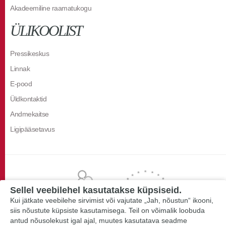
Akadeemiline raamatukogu
ÜLIKOOLIST
Pressikeskus
Linnak
E-pood
Üldkontaktid
Andmekaitse
Ligipääsetavus
Sellel veebilehel kasutatakse küpsiseid.
Kui jätkate veebilehe sirvimist või vajutate „Jah, nõustun“ ikooni,
siis nõustute küpsiste kasutamisega. Teil on võimalik loobuda
antud nõusolekust igal ajal, muutes kasutatava seadme