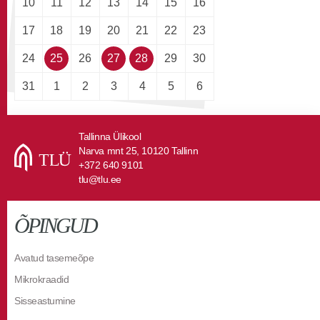
10
11
12
13
14
15
16
17
18
19
20
21
22
23
24
25
26
27
28
29
30
31
1
2
3
4
5
6
Tallinna Ülikool
Narva mnt 25, 10120 Tallinn
+372 640 9101
tlu@tlu.ee
ÕPINGUD
Avatud tasemeõpe
Mikrokraadid
Sisseastumine