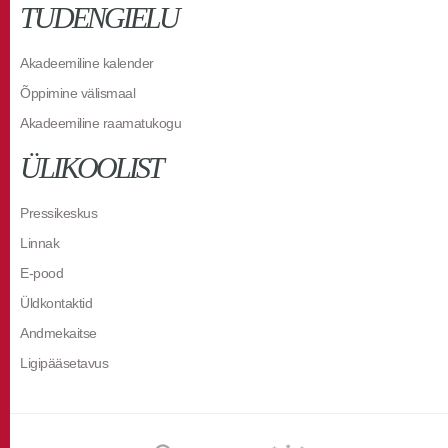
TUDENGIELU
Akadeemiline kalender
Õppimine välismaal
Akadeemiline raamatukogu
ÜLIKOOLIST
Pressikeskus
Linnak
E-pood
Üldkontaktid
Andmekaitse
Ligipääsetavus