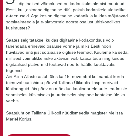
digitaalsed võimalused on kodanikuks olemist muutnud.
Eesti, kui „esimene digitaalne riik“, pakub kodanikele ulatuslike
e-teenuseid. Aga kes on digitaalne kodanik ja kuidas mõjutavad
sotsiaalmeedia ja e-platvormid noorte osalust ühiskondlikes
küsimustes?
Saates selgitatakse, kuidas digitaalne kodakondsus võib
tähendada erinevaid osaluse vorme ja miks Eesti noori
huvitavad eriti just sotsiaalse õigluse teemad. Kuuleme ka seda,
milliseid võimalikke riske aktivism võib kaasa tuua ning kuidas
digitaalsed platvormid toetavad noorte häälte kuuldavaks
tegemist.
Airi-Alina Allaste astub üles ka 15. novembril kolmandat korda
toimuval uudishimu päeval Tallinna Ülikoolis. Inspireerivaid
lühiloenguid täis päev on mõeldud koolinoortele uute teadmiste
saamiseks, küsimiseks ja uurimiseks ning see kantakse üle ka
veebis.
Saatejuht on Tallinna Ülikooli nüüdismeedia magister Melissa
Mariel Korjus.