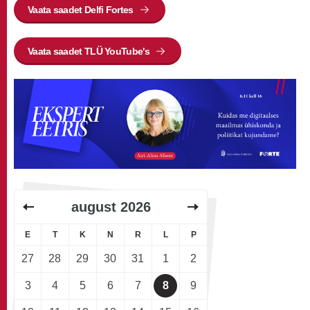
Vaata saadet Delfi Fortes
Vaata saadet TLÜ YouTube's
august
2026
E
T
K
N
R
L
P
27
28
29
30
31
1
2
3
4
5
6
7
8
9