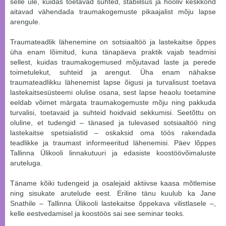
selle üle, kuidas toetavad suhted, stabiilsus ja hooliv keskkond
aitavad vähendada traumakogemuste pikaajalist mõju lapse
arengule.
Traumateadlik lähenemine on sotsiaaltöö ja lastekaitse õppes
üha enam lõimitud, kuna tänapäeva praktik vajab teadmisi
sellest, kuidas traumakogemused mõjutavad laste ja perede
toimetulekut, suhteid ja arengut. Üha enam nähakse
traumateadlikku lähenemist lapse õigusi ja turvalisust toetava
lastekaitsesüsteemi olulise osana, sest lapse heaolu toetamine
eeldab võimet märgata traumakogemuste mõju ning pakkuda
turvalisi, toetavaid ja suhteid hoidvaid sekkumisi. Seetõttu on
oluline, et tudengid – tänased ja tulevased sotsiaaltöö ning
lastekaitse spetsialistid – oskaksid oma töös rakendada
teadlikke ja traumast informeeritud lähenemisi. Päev lõppes
Tallinna Ülikooli linnakutuuri ja edasiste koostöövõimaluste
aruteluga.
Täname kõiki tudengeid ja osalejaid aktiivse kaasa mõtlemise
ning sisukate arutelude eest. Eriline tänu kuulub ka Jane
Snathile – Tallinna Ülikooli lastekaitse õppekava vilistlasele –,
kelle eestvedamisel ja koostöös sai see seminar teoks.