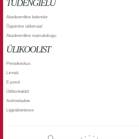
TUDENGIELU
Akadeemiline kalender
Õppimine välismaal
Akadeemiline raamatukogu
ÜLIKOOLIST
Pressikeskus
Linnak
E-pood
Üldkontaktid
Andmekaitse
Ligipääsetavus