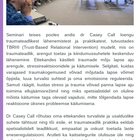
Seminari teises pooles andis dr Casey Call loengu
traumateadlikest lähenemistest ja praktikatest, tutvustades
TBRI® (Trust-Based Relational Intervention) mudelit, mis on
traumateadlik, arengut toetav ja kiindumussuhetele keskenduv
lähenemine. Ettekandes käsitleti traumade mõju lapse aju
arengule, stressireaktsioonidele ja käitumisele. Selgitati, kuidas
varajased traumakogemused võivad mõjutada lapse võimet
õppida, luua turvalisi suhteid ja oma emotsioone reguleerida.
Samuti räägiti, kuidas stress ja trauma võivad panna lapse aju
toimima ellujäämisrežiimil ning miks spetsialistidel on oluline
mõista käitumise taga olevaid vajadusi, mitte tõlgendada lapse
reaktsioone üksnes probleemse käitumisena.
Dr Casey Call rõhutas oma ettekandes turvaliste ja usalduslike
suhete tähtsust ning tõi esile, et traumateadlik praktika eeldab
spetsialistidelt teadlikkust, empaatiat ja oskust toetada laste
eneseregulatsiooni. Arutleti ka kaitsetegurite olulisuse üle ning