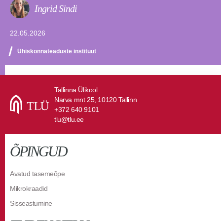
Ingrid Sindi
22.05.2026
Ühiskonnateaduste instituut
Tallinna Ülikool
Narva mnt 25, 10120 Tallinn
+372 640 9101
tlu@tlu.ee
ÕPINGUD
Avatud tasemeõpe
Mikrokraadid
Sisseastumine