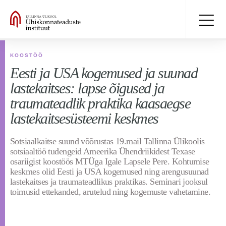
KOOSTÖÖ
Eesti ja USA kogemused ja suunad
lastekaitses: lapse õigused ja
traumateadlik praktika kaasaegse
lastekaitsesüsteemi keskmes
Sotsiaalkaitse suund võõrustas 19.mail Tallinna Ülikoolis
sotsiaaltöö tudengeid Ameerika Ühendriikidest Texase
osariigist koostöös MTÜga Igale Lapsele Pere. Kohtumise
keskmes olid Eesti ja USA kogemused ning arengusuunad
lastekaitses ja traumateadlikus praktikas. Seminari jooksul
toimusid ettekanded, arutelud ning kogemuste vahetamine.