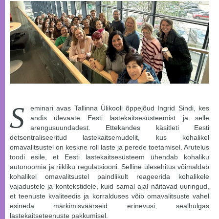
S
eminari avas Tallinna Ülikooli õppejõud Ingrid Sindi, kes
andis ülevaate Eesti lastekaitsesüsteemist ja selle
arengusuundadest. Ettekandes käsitleti Eesti
detsentraliseeritud lastekaitsemudelit, kus kohalikel
omavalitsustel on keskne roll laste ja perede toetamisel. Arutelus
toodi esile, et Eesti lastekaitsesüsteem ühendab kohaliku
autonoomia ja riikliku regulatsiooni. Selline ülesehitus võimaldab
kohalikel omavalitsustel paindlikult reageerida kohalikele
vajadustele ja kontekstidele, kuid samal ajal näitavad uuringud,
et teenuste kvaliteedis ja korralduses võib omavalitsuste vahel
esineda märkimisväärseid erinevusi, sealhulgas
lastekaitseteenuste pakkumisel.