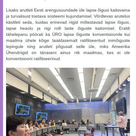
Lisaks arutleti Eesti arengusuundade üle lapse õigusi kaitsvama
ja turvalisust toetava süsteemi kujundamisel. Võrdlevas arutelus
käsitleti seda, kuidas erinevad riigid mõtestavad lapse õigusi,
lapse heaolu ja riigi rolli laste õiguste kaitsmisel. Eraldi
tähelepanu pöörati ka ÜRO lapse õiguste konventsioonile kui
maailma ühele kõige laialdasemalt ratifitseeritud inimõiguste
lepingule ning arutleti põgusalt selle üle, miks Ameerika
Ühendriigid on tänaseni ainus riik maailmas, kes ei ole
konventsiooni ratifitseerinud.