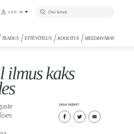
LOG IN
TEADUS
ETTEVÕTLUS
KOOLITUS
MEEDIAVÄRAV
l ilmus kaks
des
guste
JAGA UUDIST
lises
ma