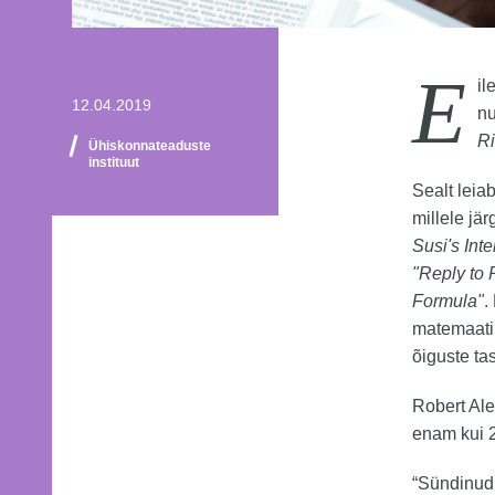
E
il
12.04.2019
nu
Ri
Ühiskonnateaduste
instituut
Sealt leiab
millele jä
Susi's Int
"Reply to 
Formula"
.
matemaatil
õiguste ta
Robert Ale
enam kui 2
“Sündinud 