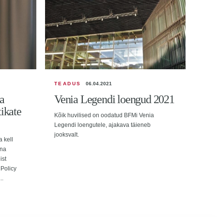
TEADUS
06.04.2021
TEA
a
Venia Legendi loengud 2021
Ka
ikate
tea
Kõik huvilised on oodatud BFMi Venia
av
Legendi loengutele, ajakava täieneb
jooksvalt.
 kell
L’Or
nna
saab 
ist
Eesti
 Policy
naist
..
suuru