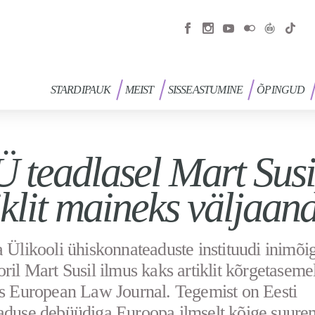
STARDIPAUK
MEIST
SISSEASTUMINE
ÕPINGUD
 teadlasel Mart Susi
iklit maineks väljaan
a Ülikooli ühiskonnateaduste instituudi inimõi
oril Mart Susil ilmus kaks artiklit kõrgetaseme
as European Law Journal. Tegemist on Eesti
aduse debüüdiga Euroopa ilmselt kõige suure