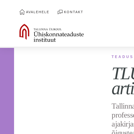
AVALEHELE
KONTAKT
TEADUS
TLÜ
art
Tallinn
profess
ajakirj
õiguste