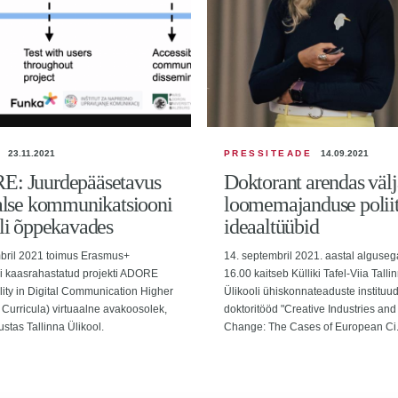
23.11.2021
PRESSITEADE
14.09.2021
: Juurdepääsetavus
Doktorant arendas välj
alse kommunikatsiooni
loomemajanduse poliit
li õppekavades
ideaaltüübid
bril 2021 toimus Erasmus+
14. septembril 2021. aastal algusega
 kaasrahastatud projekti ADORE
16.00 kaitseb Külliki Tafel-Viia Talli
lity in Digital Communication Higher
Ülikooli ühiskonnateaduste instituud
Curricula) virtuaalne avakoosolek,
doktoritööd "Creative Industries and
stas Tallinna Ülikool.
Change: The Cases of European Ci.