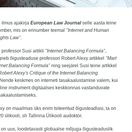
e ilmus ajakirja
European Law Journal
selle aasta teine
mber, mis on erinumber teemal
"Internet and Human
ghts Law"
.
 professor Susi artikli
"Internet Balancing Formula"
,
rgneb õigusteaduse professori Robert Alexy artikkel
"Mart
ernet Balancing Formula"
ning seejärel Susi teine artikkel
Robert Alexy's Critique of the Internet Balancing
 Nende keskmes on interneti tasakaalustamise valem, kui
ine instrument digitaalses keskkonnas vastanduvate
sakaalustamiseks.
xy on maailmas üks enim tsiteeritud õigusteadlasi, ta on
0 ülikooli, sh Tallinna Ülikooli audoktor.
on uus, loodetavasti globaalse mõjuga õigusteaduslik