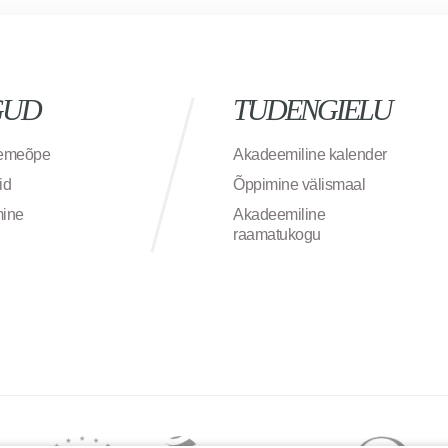
GUD
TUDENGIELU
semeõpe
Akadeemiline kalender
id
Õppimine välismaal
mine
Akadeemiline
raamatukogu