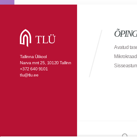
ÕPIN
Avatud ta
Mikrokraad
Tallinna Ülikool
Narva mnt 25, 10120 Tallinn
Sisseastu
+372 640 9101
tlu@tlu.ee