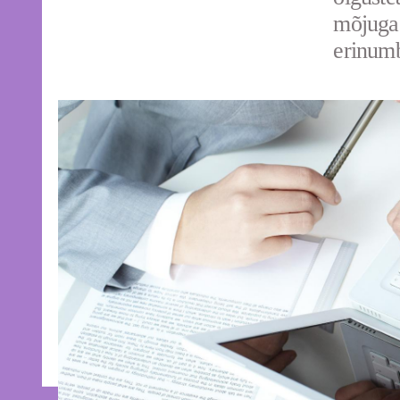
mõjuga 
erinumb