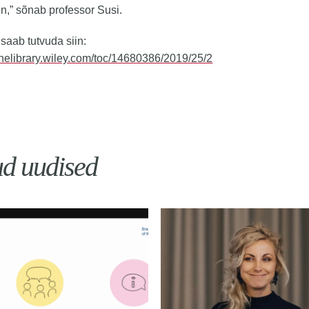
n,” sõnab professor Susi.
 saab tutvuda siin:
linelibrary.wiley.com/toc/14680386/2019/25/2
ud uudised