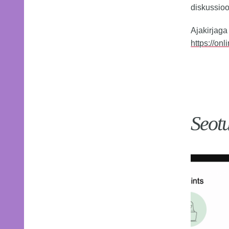
diskussioo
Ajakirjaga
https://on
Seot