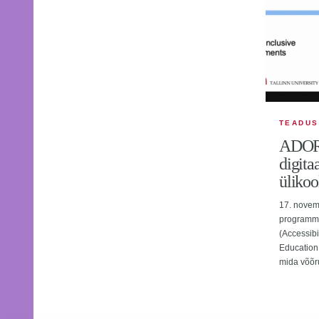
TEADUS
ADORE
digita
ülikoo
17. novem
programmi
(Accessibi
Education 
mida võõru