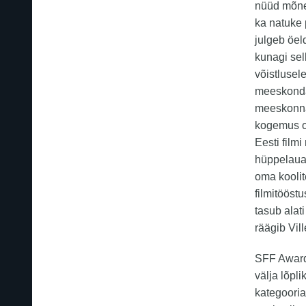
nüüd mõnel
ka natuke 
julgeb öeld
kunagi sel
võistluse
meeskonda
meeskonnas
kogemus on
Eesti film
hüppelaua 
oma koolit
filmitööst
tasub alat
räägib Vil
SFF Awardsi
välja lõpli
kategoorias