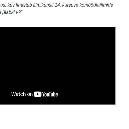
us, kus linastub filmikunsti 14. kursuse komöödiafilmide
i jääbki v?”