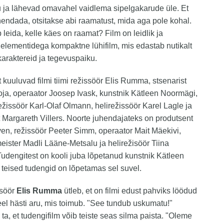
u ja lähevad omavahel vaidlema sipelgakarude üle. Et
hendada, otsitakse abi raamatust, mida aga pole kohal.
 leida, kelle käes on raamat? Film on leidlik ja
 elementidega kompaktne lühifilm, mis edastab nutikalt
karaktereid ja tegevuspaiku.
 kuuluvad filmi tiimi režissöör Elis Rumma, stsenarist
ja, operaator Joosep Ivask, kunstnik Kätleen Noormägi,
žissöör Karl-Olaf Olmann, helirežissöör Karel Lagle ja
 Margareth Villers. Noorte juhendajateks on produtsent
en, režissöör Peeter Simm, operaator Mait Mäekivi,
ister Madli Lääne-Metsalu ja helirežisöör Tiina
udengitest on kooli juba lõpetanud kunstnik Kätleen
teised tudengid on lõpetamas sel suvel.
ssöör
Elis Rumma
ütleb, et on filmi edust pahviks löödud
el hästi aru, mis toimub. "See tundub uskumatu!"
ta, et tudengifilm võib teiste seas silma paista. "Oleme