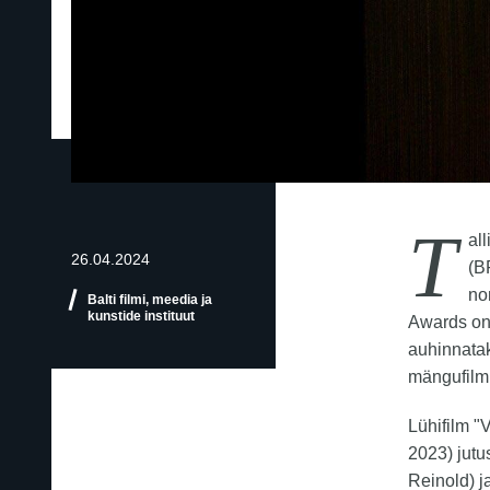
T
all
26.04.2024
(B
no
Balti filmi, meedia ja
kunstide instituut
Awards on 
auhinnatak
mängufilm
Lühifilm "
2023) jutu
Reinold) j