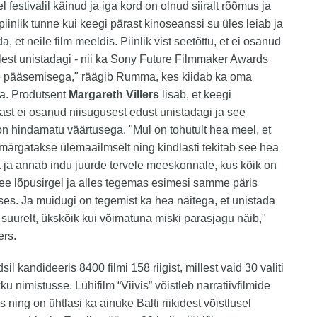
 festivalil käinud ja iga kord on olnud siiralt rõõmus ja
piinlik tunne kui keegi pärast kinoseanssi su üles leiab ja
a, et neile film meeldis. Piinlik vist seetõttu, et ei osanud
lest unistadagi - nii ka Sony Future Filmmaker Awards
le pääsemisega," räägib Rumma, kes kiidab ka oma
. Produtsent
Margareth Villers
lisab, et keegi
t ei osanud niisugusest edust unistadagi ja see
 hindamatu väärtusega. "Mul on tohutult hea meel, et
i märgatakse ülemaailmselt ning kindlasti tekitab see hea
ja annab indu juurde tervele meeskonnale, kus kõik on
ee lõpusirgel ja alles tegemas esimesi samme päris
uses. Ja muidugi on tegemist ka hea näitega, et unistada
i suurelt, ükskõik kui võimatuna miski parasjagu näib,"
lers.
l kandideeris 8400 filmi 158 riigist, millest vaid 30 valiti
kku nimistusse. Lühifilm “Viivis” võistleb narratiivfilmide
 ning on ühtlasi ka ainuke Balti riikidest võistlusel