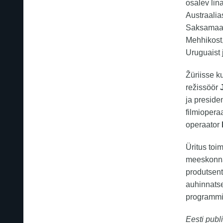
osalev lin
Austraalia
Saksamaalt
Mehhikost,
Uruguaist 
Žüriisse ku
režissöör
ja presid
filmiopera
operaator
Üritus to
meeskonnas
produtsent
auhinnatse
programmi
Eesti publi