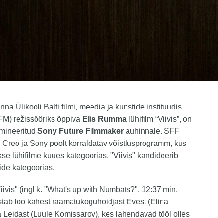
inna Ülikooli Balti filmi, meedia ja kunstide instituudis
FM) režissööriks õppiva
Elis Rumma
lühifilm “Viivis”, on
mineeritud
Sony Future Filmmaker
auhinnale. SFF
Creo ja Sony poolt korraldatav võistlusprogramm, kus
se lühifilme kuues kategoorias. "Viivis" kandideerib
ide kategoorias.
Viivis" (ingl k. "What's up with Numbats?", 12:37 min,
stab loo kahest raamatukoguhoidjast Evest (Elina
a Leidast (Luule Komissarov), kes lahendavad tööl olles