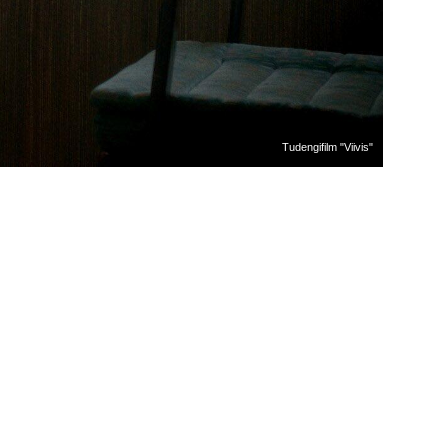
Tudengifilm "Viivis"