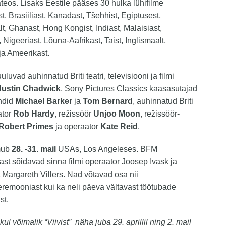
ateos. Lisaks Eestile pääses 30 hulka lühifilme
st, Brasiiliast, Kanadast, Tšehhist, Egiptusest,
, Ghanast, Hong Kongist, Indiast, Malaisiast,
 Nigeeriast, Lõuna-Aafrikast, Taist, Inglismaalt,
ja Ameerikast.
uluvad auhinnatud Briti teatri, televisiooni ja filmi
Justin Chadwick
, Sony Pictures Classics kaasasutajad
endid
Michael Barker
ja
Tom Bernard
, auhinnatud Briti
ator
Rob Hardy
, režissöör
Unjoo Moon
, režissöör-
Robert Primes
ja operaator
Kate Reid
.
imub
28. -31. mail
USAs, Los Angeleses. BFM
t sõidavad sinna filmi operaator Joosep Ivask ja
 Margareth Villers. Nad võtavad osa nii
remooniast kui ka neli päeva vältavast töötubade
st.
kul võimalik “Viivist” näha juba 29. aprillil ning 2. mail