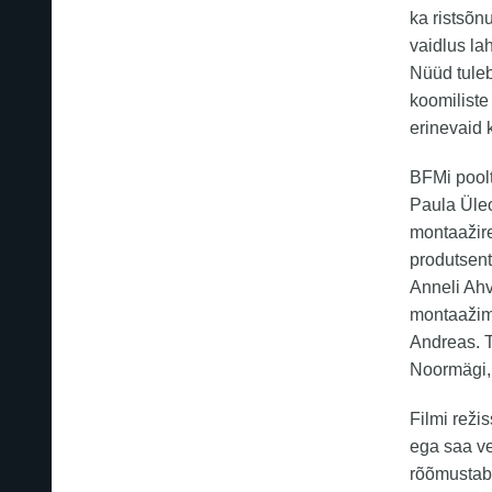
ka ristsõn
vaidlus la
Nüüd tuleb
koomiliste
erinevaid 
BFMi poolt
Paula Üleo
montaažire
produtsent
Anneli Ahv
montaažime
Andreas. T
Noormägi, 
Filmi reži
ega saa ve
rõõmustab 