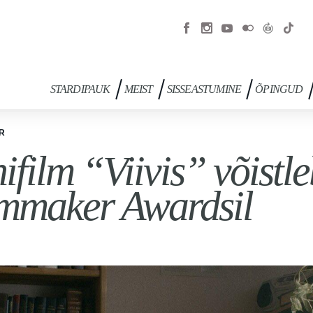
STARDIPAUK
MEIST
SISSEASTUMINE
ÕPINGUD
R
ifilm “Viivis” võistl
mmaker Awardsil