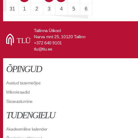
31
1
2
3
4
5
6
Tallinna Ülikool
Narva mnt 25, 10120 Tallinn
+372 640 9101
tlu@tlu.ee
ÕPINGUD
Avatud tasemeõpe
Mikrokraadid
Sisseastumine
TUDENGIELU
Akadeemiline kalender