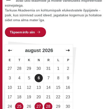
avab uksi teadmiste ja mõtete vahetuseks inspireerivate
esinejatega.
Tarkuse Akadeemia on kohtumispaik elukestvatele õppijatele -
paik, kus sünnivad uued ideed, jagatakse kogemusi ja hoitakse
sidet oma alma mater’iga.
Täpsem info siin
august
2026
E
T
K
N
R
L
P
27
28
29
30
31
1
2
3
4
5
6
7
8
9
10
11
12
13
14
15
16
17
18
19
20
21
22
23
24
25
26
27
28
29
30