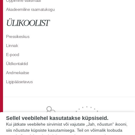
Õppimine välismaal
Akadeemiline raamatukogu
ÜLIKOOLIST
Pressikeskus
Linnak
E-pood
Üldkontaktid
Andmekaitse
Ligipääsetavus
Sellel veebilehel kasutatakse küpsiseid.
Kui jätkate veebilehe sirvimist või vajutate „Jah, nõustun“ ikooni,
siis nõustute küpsiste kasutamisega. Teil on võimalik loobuda