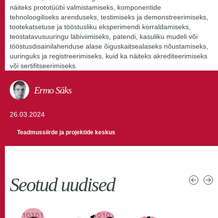
näiteks prototüübi valmistamiseks, komponentide
tehnoloogiliseks arenduseks, testimiseks ja demonstreerimiseks,
tootekatsetuse ja tööstusliku eksperimendi korraldamiseks,
teostatavusuuringu läbiviimiseks, patendi, kasuliku mudeli või
tööstusdisainilahenduse alase õiguskaitsealaseks nõustamiseks,
uuringuks ja registreerimiseks, kuid ka näiteks akrediteerimiseks
või sertifitseerimiseks.
Ermo Säks
26.03.2024
Teadmussiirde ja projektide keskus
Seotud uudised