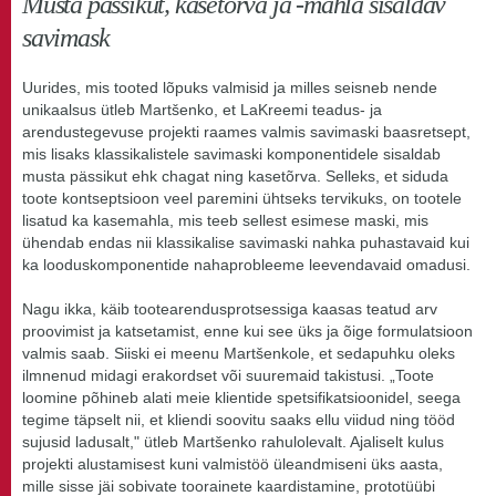
Musta pässikut, kasetõrva ja -mahla sisaldav
savimask
Uurides, mis tooted lõpuks valmisid ja milles seisneb nende
unikaalsus ütleb Martšenko, et LaKreemi teadus- ja
arendustegevuse projekti raames valmis savimaski baasretsept,
mis lisaks klassikalistele savimaski komponentidele sisaldab
musta pässikut ehk chagat ning kasetõrva. Selleks, et siduda
toote kontseptsioon veel paremini ühtseks tervikuks, on tootele
lisatud ka kasemahla, mis teeb sellest esimese maski, mis
ühendab endas nii klassikalise savimaski nahka puhastavaid kui
ka looduskomponentide nahaprobleeme leevendavaid omadusi.
Nagu ikka, käib tootearendusprotsessiga kaasas teatud arv
proovimist ja katsetamist, enne kui see üks ja õige formulatsioon
valmis saab. Siiski ei meenu Martšenkole, et sedapuhku oleks
ilmnenud midagi erakordset või suuremaid takistusi. „Toote
loomine põhineb alati meie klientide spetsifikatsioonidel, seega
tegime täpselt nii, et kliendi soovitu saaks ellu viidud ning tööd
sujusid ladusalt," ütleb Martšenko rahulolevalt. Ajaliselt kulus
projekti alustamisest kuni valmistöö üleandmiseni üks aasta,
mille sisse jäi sobivate toorainete kaardistamine, prototüübi