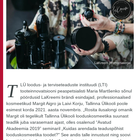
LaKreem promomaterjal
T
LÜ loodus- ja terviseteaduste instituudi (LTI)
tooteinnovatsiooni peaspetsialisti Maria Martšenko sõnul
pöördusid LaKreemi brändi esindajad, professionaalsed
kosmeetikud Margit Aigro ja Laivi Korju, Tallinna Ülikooli poole
esimest korda 2021. aasta novembris. „Rosita ilusalongi omanik
Margit oli tegelikult Tallinna Ülikooli looduskosmeetika suunast
teadlik juba varasemast ajast, olles osalenud “Avatud
Akadeemia 2019” seminaril „Kuidas arendada teaduspõhist
looduskosmeetika toodet?" See andis talle innustust ning soovi