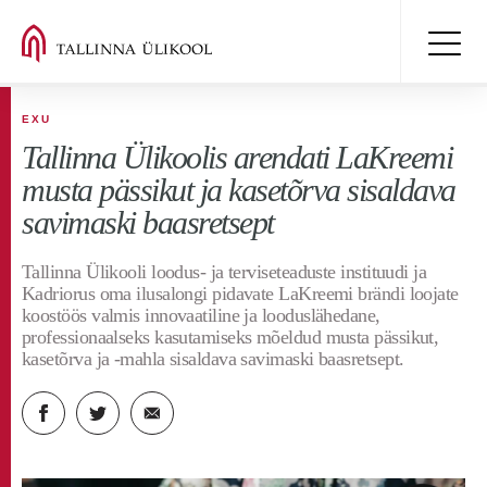
EXU
Tallinna Ülikoolis arendati LaKreemi
musta pässikut ja kasetõrva sisaldava
savimaski baasretsept
Tallinna Ülikooli loodus- ja terviseteaduste instituudi ja
Kadriorus oma ilusalongi pidavate LaKreemi brändi loojate
koostöös valmis innovaatiline ja looduslähedane,
professionaalseks kasutamiseks mõeldud musta pässikut,
kasetõrva ja -mahla sisaldava savimaski baasretsept.