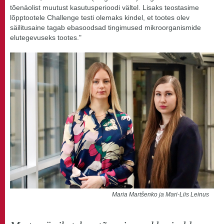
tõenäolist muutust kasutusperioodi vältel. Lisaks teostasime
lõpptootele Challenge testi olemaks kindel, et tootes olev
säilitusaine tagab ebasoodsad tingimused mikroorganismide
elutegevuseks tootes."
Maria Martšenko ja Mari-Liis Leinus