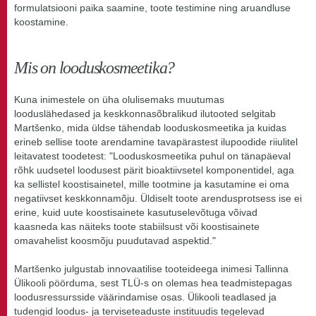
formulatsiooni paika saamine, toote testimine ning aruandluse
koostamine.
Mis on looduskosmeetika?
Kuna inimestele on üha olulisemaks muutumas
looduslähedased ja keskkonnasõbralikud ilutooted selgitab
Martšenko, mida üldse tähendab looduskosmeetika ja kuidas
erineb sellise toote arendamine tavapärastest ilupoodide riiulitel
leitavatest toodetest: "Looduskosmeetika puhul on tänapäeval
rõhk uudsetel loodusest pärit bioaktiivsetel komponentidel, aga
ka sellistel koostisainetel, mille tootmine ja kasutamine ei oma
negatiivset keskkonnamõju. Üldiselt toote arendusprotsess ise ei
erine, kuid uute koostisainete kasutuselevõtuga võivad
kaasneda kas näiteks toote stabiilsust või koostisainete
omavahelist koosmõju puudutavad aspektid."
Martšenko julgustab innovaatilise tooteideega inimesi Tallinna
Ülikooli pöörduma, sest TLÜ-s on olemas hea teadmistepagas
loodusressursside väärindamise osas. Ülikooli teadlased ja
tudengid loodus- ja terviseteaduste instituudis tegelevad