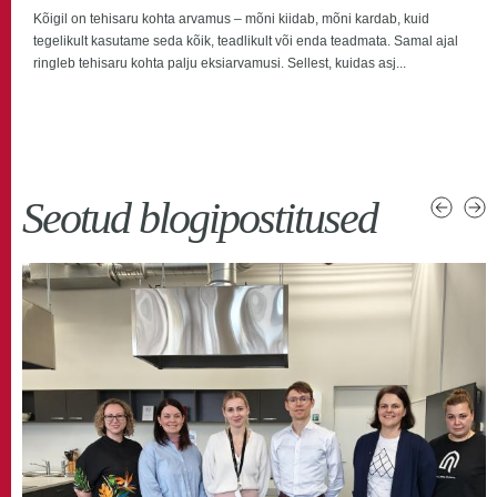
Kõigil on tehisaru kohta arvamus – mõni kiidab, mõni kardab, kuid
tegelikult kasutame seda kõik, teadlikult või enda teadmata. Samal ajal
ringleb tehisaru kohta palju eksiarvamusi. Sellest, kuidas asj...
Seotud blogipostitused