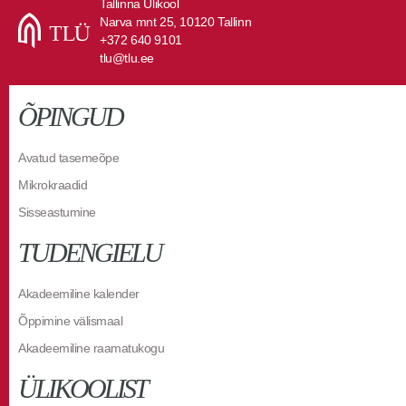
Tallinna Ülikool
Narva mnt 25, 10120 Tallinn
+372 640 9101
tlu@tlu.ee
ÕPINGUD
Avatud tasemeõpe
Mikrokraadid
Sisseastumine
TUDENGIELU
Akadeemiline kalender
Õppimine välismaal
Akadeemiline raamatukogu
ÜLIKOOLIST