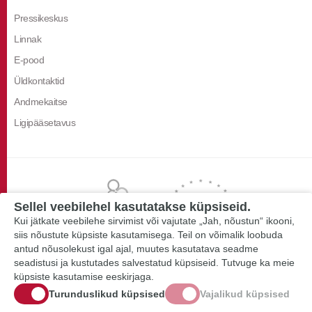
Pressikeskus
Linnak
E-pood
Üldkontaktid
Andmekaitse
Ligipääsetavus
Sellel veebilehel kasutatakse küpsiseid.
Kui jätkate veebilehe sirvimist või vajutate „Jah, nõustun“ ikooni,
siis nõustute küpsiste kasutamisega. Teil on võimalik loobuda
antud nõusolekust igal ajal, muutes kasutatava seadme
seadistusi ja kustutades salvestatud küpsiseid. Tutvuge ka meie
küpsiste kasutamise eeskirjaga.
Turunduslikud küpsised
Vajalikud küpsised