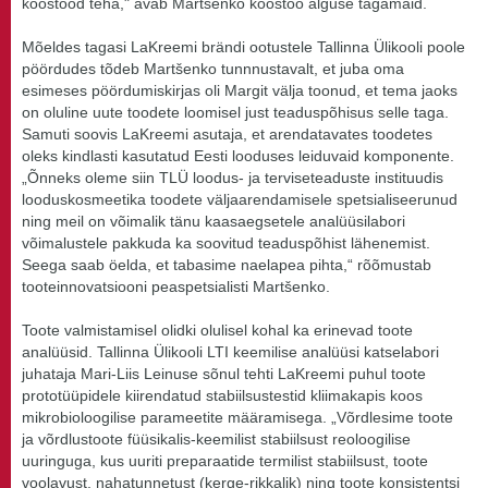
koostööd teha," avab Martšenko koostöö alguse tagamaid.
Mõeldes tagasi LaKreemi brändi ootustele Tallinna Ülikooli poole
pöördudes tõdeb Martšenko tunnnustavalt, et juba oma
esimeses pöördumiskirjas oli Margit välja toonud, et tema jaoks
on oluline uute toodete loomisel just teaduspõhisus selle taga.
Samuti soovis LaKreemi asutaja, et arendatavates toodetes
oleks kindlasti kasutatud Eesti looduses leiduvaid komponente.
„Õnneks oleme siin TLÜ loodus- ja terviseteaduste instituudis
looduskosmeetika toodete väljaarendamisele spetsialiseerunud
ning meil on võimalik tänu kaasaegsetele analüüsilabori
võimalustele pakkuda ka soovitud teaduspõhist lähenemist.
Seega saab öelda, et tabasime naelapea pihta,“ rõõmustab
tooteinnovatsiooni peaspetsialisti Martšenko.
Toote valmistamisel olidki olulisel kohal ka erinevad toote
analüüsid. Tallinna Ülikooli LTI keemilise analüüsi katselabori
juhataja Mari-Liis Leinuse sõnul tehti LaKreemi puhul toote
prototüüpidele kiirendatud stabiilsustestid kliimakapis koos
mikrobioloogilise parameetite määramisega. „Võrdlesime toote
ja võrdlustoote füüsikalis-keemilist stabiilsust reoloogilise
uuringuga, kus uuriti preparaatide termilist stabiilsust, toote
voolavust, nahatunnetust (kerge-rikkalik) ning toote konsistentsi