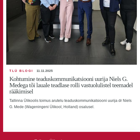
TLÜ BLOGI
11.11.2025
Kohtumine teaduskommunikatsiooni uurija Niels G.
Medega tõi lauale teadlase rolli vastuolulistel teemadel
rääkimisel
Tallinna Ülikoolis toimus arutelu teaduskommunikatsiooni uurija dr Niels
G. Mede (Wageningeni Ülikool, Holland) osalusel.