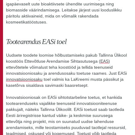
igapäevaselt uute bioaktiivsete ühendite uurimisega ning
biomasside väärindamisega. Leitakse järjest uusi looduslikku
päritolu aktiivaineid, mida on võimalik rakendada
kosmeetikatööstuses.
Tootearendus EASi toel
Uudsete toodete loomise hõlbustamiseks pakub Tallinna Ülikool
koostöös Ettevõtluse Arendamise Sihtasutusega (
EAS
)
ettevõtetele võimalust teha koostööd ja tellida teenuseid
innovatsiooniosaku ja arendusosaku toetuse raames. Just EASi
innovatsiooniosaku
toel valmis ka LaKreemi musta pässikut ja
kasetõrva sisaldava savimaski baasretsept.
Innovatsiooniosak on EASi sihtotstarbeline toetus, et hankida
tootearenduseks vajalikke teenuseid innovatsiooniteenuse
pakkujalt, näiteks Tallinna Ülikoolilt. EASi toetust saab taotleda
Eesti äriregistrisse kantud väike- ja keskmise suurusega
ettevõtja ning projekt, mis on suunatud uudse lahenduse
arendamiseks, mille teostamiseks puuduvad taotlejal ressursid,
teadmised, oskused või kogemused. Toetust võib taotleda