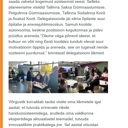
saada vahetut kogemust süsteemist seest. Selleks
planeerisime visiidid Tallinna Saksa Gümnaasiumisse,
Pelgulinna Gümnaasiumisse, Tallinna Südalinna Kooli
ja Avatud Kooli. Delegatsioonile jäi silma õpilaste suur
õpitahe ja enesejuhtimisoskus. Samuti koolide
autonoomia, keskne positsioon kogukonnas ja pidev
püüdlus areneda.”Oleme väga põnevil ideest, et
kultuur on võti ning Eesti koolides tundub olevat suur
motivatsioon õppida ja areneda, see on tugevalt nende
süsteemi juurdunud,” kinnitasid delegatsiooni liikmed.
Võrgustik korraldab taolisi visiite oma liikmetele igal
aastal, et tutvuda erinevate riikide
haridussüsteemidega, arutleda oma valdkonna
ekspertidega aktuaalsetel teemadel, tutvuda
innovaatiliste praktikatega jne. Sel aastal otsustas