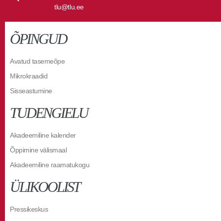
tlu@tlu.ee
ÕPINGUD
Avatud tasemeõpe
Mikrokraadid
Sisseastumine
TUDENGIELU
Akadeemiline kalender
Õppimine välismaal
Akadeemiline raamatukogu
ÜLIKOOLIST
Pressikeskus