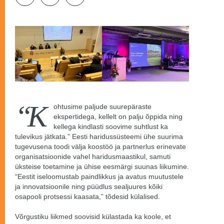
“K
ohtusime paljude suurepäraste
ekspertidega, kellelt on palju õppida ning
kellega kindlasti soovime suhtlust ka
tulevikus jätkata.” Eesti haridussüsteemi ühe suurima
tugevusena toodi välja koostöö ja partnerlus erinevate
organisatsioonide vahel haridusmaastikul, samuti
üksteise toetamine ja ühise eesmärgi suunas liikumine.
“Eestit iseloomustab paindlikkus ja avatus muutustele
ja innovatsioonile ning püüdlus sealjuures kõiki
osapooli protsessi kaasata,” tõdesid külalised.
Võrgustiku liikmed soovisid külastada ka koole, et