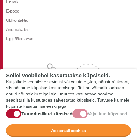
Linnak
E-pood
Üldkontaktid
Andmekaitse
Ligipääsetavus
Sellel veebilehel kasutatakse küpsiseid.
Kui jätkate veebilehe sirvimist või vajutate „Jah, nõustun“ ikooni,
siis nõustute küpsiste kasutamisega. Teil on võimalik loobuda
antud nõusolekust igal ajal, muutes kasutatava seadme
seadistusi ja kustutades salvestatud küpsiseid. Tutvuge ka meie
küpsiste kasutamise eeskirjaga.
Turunduslikud küpsised
Vajalikud küpsised
Accept all cookies