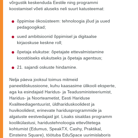
võrgustik keskenduda Eestile ning programmi
koostamisel võeti aluseks neli suurt katusteemat:
õppimise ökosüsteem: tehnoloogia jõud ja uued
pedagoogikad;
uued ambitsioonid õppimisel ja digitaalse
kirjaoskuse keskne roll;
õpetaja elukutse: õpetajate ettevalmistamine
koostöiseks elukutseks ja õpetaja agentsus;
21. sajandi oskuste hindamine.
Nelja päeva jooksul toimus mitmeid
paneeldiskussioone, kuhu kaasasime ülikooli eksperte,
aga ka esindajaid Haridus- ja Teadusministeeriumist,
Haridus- ja Noorteametist, Eesti Hariduse
Kvaliteediagentuurist, üldhariduskoolidest ja
huvikoolidest, erinevate haridusprogrammide ja
algatuste eestvedajaid jpt. Lisaks sisaldas programm
koolikülastusi, haridustehnoloogia ettevõtetega
kohtumist (Edumus, SpeakTX, Cashy, Praktikal,
Einsteins Square), töötuba EduSpace uurimislaboris