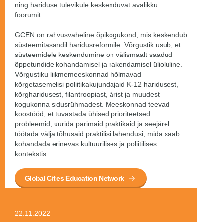
ning hariduse tulevikule keskenduvat avalikku
foorumit.
GCEN on rahvusvaheline õpikogukond, mis keskendub
süsteemitasandil haridusreformile. Võrgustik usub, et
süsteemidele keskendumine on välismaalt saadud
õppetundide kohandamisel ja rakendamisel ülioluline.
Võrgustiku liikmemeeskonnad hõlmavad
kõrgetasemelisi poliitikakujundajaid K-12 haridusest,
kõrgharidusest, filantroopiast, ärist ja muudest
kogukonna sidusrühmadest. Meeskonnad teevad
koostööd, et tuvastada ühised prioriteetsed
probleemid, uurida parimaid praktikaid ja seejärel
töötada välja tõhusaid praktilisi lahendusi, mida saab
kohandada erinevas kultuurilises ja poliitilises
kontekstis.
Global Cities Education Network
22.11.2022