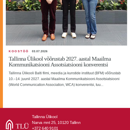
KOOSTÖÖ
03.07.2026
Tallinna Ülikool võõrustab 2027. aastal Maailma
Kommunikatsiooni Assotsiatsiooni konverentsi
Tallinna Ülikooli Balti filmi, meedia ja kunstide instituut (BFM) võõrustab
10.–14. juunil 2027. aastal Maailma Kommunikatsiooni Assotsiatsiooni
(World Communication Association, WCA) konverentsi, tuu...
Tallinna Ülikool
Narva mnt 25, 10120 Tallinn
+372 640 9101