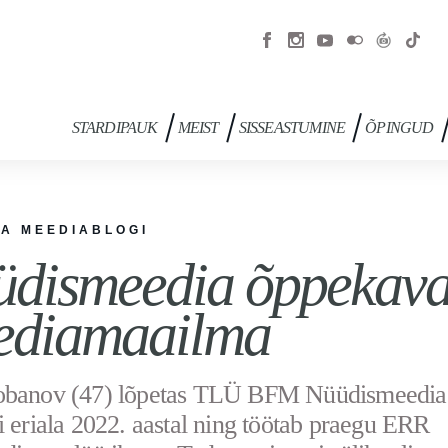
STARDIPAUK
MEIST
SISSEASTUMINE
ÕPINGUD
JA MEEDIABLOGI
dismeedia õppekava
ediamaailma
obanov (47) lõpetas TLÜ BFM Nüüdismeedia
i eriala 2022. aastal ning töötab praegu ERR