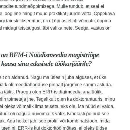
todite tundmaõppimisega. Mulle tundub, et seal ei
e loogiline mingit muud praktikat juurde võtta. Õppekava
i täiesti fikseeritud, nii et õpilastel oli võimalik õppida
al midagi teistsugust läbi valikainete. Seega, vastus on
 on BFM-i Nüüdismeedia magistriõpe
kaasa sinu edasisele töökarjäärile?
lt on aidanud. Nagu ma ütlesin juba alguses, et üks
ärk oli meediahariduse pinnalt järgmine samm astuda.
 ta täitis. Praegu olen ERR-is digimeedia analüütik,
lin toimetaja jne. Tegelikult olen ka doktorantuuris, minu
ei oleks võimalik ilma teiseta, eks ole. Ma nüüd ei väida,
ntuur oli nagu ainuvõimalik valik. Kindlasti polnud see
k. Aga hetkel jah, see profiil või kombinatsioon, mida
teen nii ERR-is kui doktoritöö mõttes, ei oleks üldse