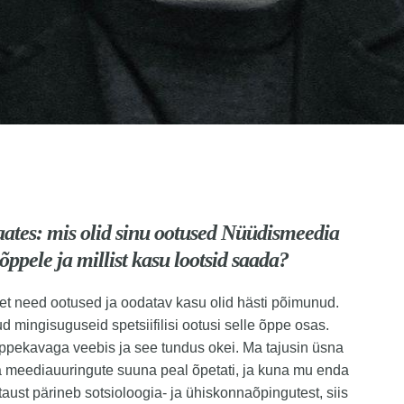
aates: mis olid sinu ootused Nüüdismeedia
õppele ja millist kasu lootsid saada?
et need ootused ja oodatav kasu olid hästi põimunud.
ud mingisuguseid spetsiifilisi ootusi selle õppe osas.
ppekavaga veebis ja see tundus okei. Ma tajusin üsna
a meediauuringute suuna peal õpetati, ja kuna mu enda
 taust pärineb sotsioloogia- ja ühiskonnaõpingutest, siis