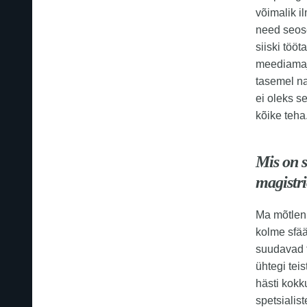
võimalik i
need seose
siiski töö
meediamaja
tasemel n
ei oleks s
kõike teha
Mis on 
magistri
Ma mõtlen,
kolme sfää
suudavad t
ühtegi tei
hästi kokk
spetsialis