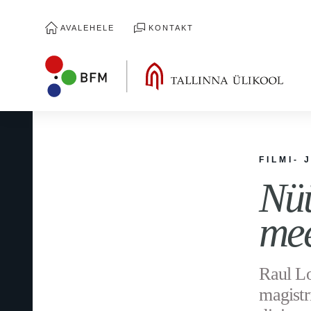
AVALEHELE
KONTAKT
FILMI- 
Nüü
me
Raul L
magistr