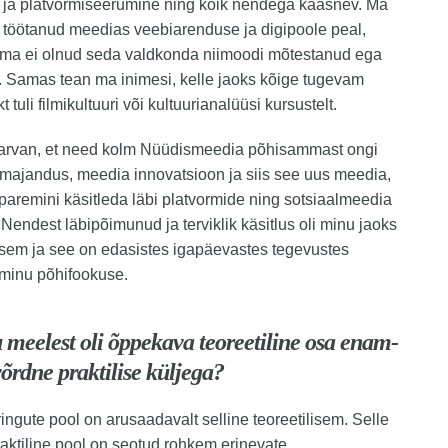
r ja platvormiseerumine ning kõik nendega kaasnev. Ma
 töötanud meedias veebiarenduse ja digipoole peal,
 ma ei olnud seda valdkonda niimoodi mõtestanud ega
. Samas tean ma inimesi, kelle jaoks kõige tugevam
 tuli filmikultuuri või kultuurianalüüsi kursustelt.
t arvan, et need kolm Nüüdismeedia põhisammast ongi
majandus, meedia innovatsioon ja siis see uus meedia,
paremini käsitleda läbi platvormide ning sotsiaalmeedia
 Nendest läbipõimunud ja terviklik käsitlus oli minu jaoks
isem ja see on edasistes igapäevastes tegevustes
 minu põhifookuse.
 meelest oli õppekava teoreetiline osa enam-
õrdne praktilise küljega?
ngute pool on arusaadavalt selline teoreetilisem. Selle
aktiline pool on seotud rohkem erinevate