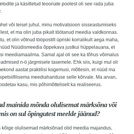
todite ja käsitletud teooriate poolest oli see rada juba
.
ühel või teisel juhul, minu motivatsioon sisseastumiseks
llest, et ma olin juba pikalt töötanud meedia valdkonnas.
u, et olin võtnud tööpostilt üpriski korralikult aega maha,
 nüüd Nüüdismeedia õppekava justkui hüppelauana, et
si meediamaailma. Samal ajal oli see ka tõhus võimalus
eadmised n-ö järgmisele tasemele. Ehk siis, kuigi mul oli
kond aastat praktilisi kogemusi, mõtlesin, et nüüd ma
spetsiifilisema meediahariduse selle kõrvale. Ma arvan,
 loodetav kasu, mis põhimõtteliselt ka realiseerus.
ad mainida mõnda olulisemat märksõna või
mis on sul õpingutest meelde jäänud?
s kõige olulisemad märksõnad olid meedia majandus,