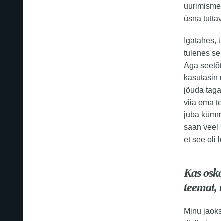
uurimismee
üsna tuttav
Igatahes, 
tulenes se
Aga seetõtt
kasutasin
jõuda taga
viia oma t
juba kümme
saan veel 
et see oli
Kas osk
teemat, 
Minu jaok