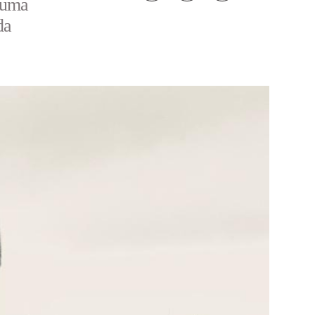
stuma
da