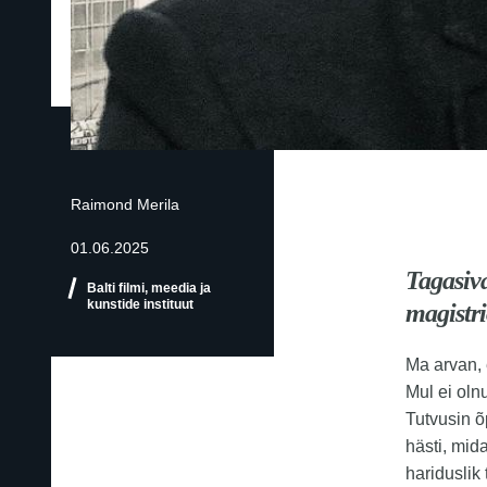
Raimond Merila
01.06.2025
Tagasiv
Balti filmi, meedia ja
kunstide instituut
magistri
Ma arvan, 
Mul ei oln
Tutvusin õ
hästi, mid
hariduslik