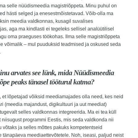
lma selle nüüdismeedia magistriõppeta. Minu puhul on
d hästi selged ja enesestmõistetavad. Võib-olla ma
taksin meedia valdkonnas, kusagil suvalises
s, aga ma kindlasti ei tegeleks sellisel analüütilisel
agu oma praeguses töökohas. Ilma selle magistriõppeta
ee võimalik – mul puuduksid teadmised ja oskused seda
.
sinu arvates see lünk, mida Nüüdismeedia
õpe peaks tänasel tööturul katma?
 et lõpetajad võiksid meediamajades olla need, kes neid
ri (meedia majandust, digikultuuri ja uut meediat)
ugevalt selles valdkonnas integreerida. Ma ei tea küll
st niisugust programmi Eestis, mis seda valdkonda nii
u võtaks ja selles mõttes pakuks kompetentseid
te tänapäeva meediaettevõtetele. Noh, iseasi, paljud neist