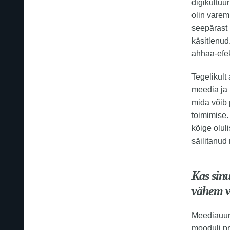
digikultuu
olin varem
seepärast
käsitlenud
ahhaa-efekt
Tegelikul
meedia ja 
mida võib 
toimimise.
kõige olul
säilitanud
Kas sinu
vähem v
Meediauuri
mooduli pr