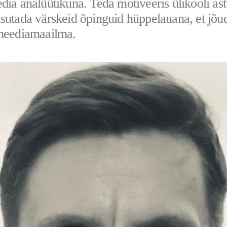
dia analüütikuna. Teda motiveeris ülikooli a
sutada värskeid õpinguid hüppelauana, et jõu
 meediamaailma.