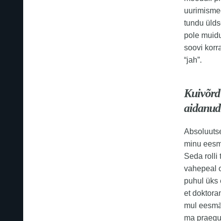
uurimismee
tundu ülds
pole muidug
soovi korr
“jah”.
Kuivõrd
aidanud 
Absoluutse
minu eesm
Seda rolli
vahepeal o
puhul üks 
et doktora
mul eesmär
ma praegu 