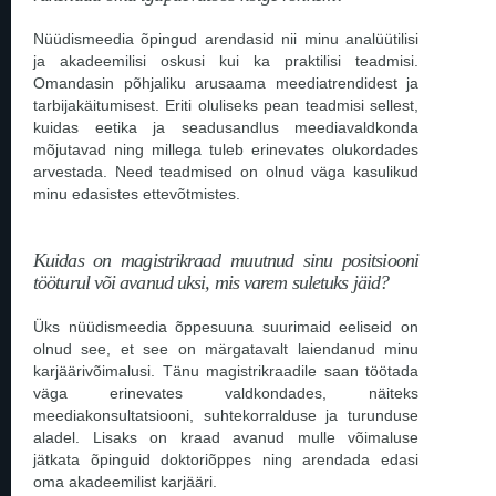
Nüüdismeedia õpingud arendasid nii minu analüütilisi
ja akadeemilisi oskusi kui ka praktilisi teadmisi.
Omandasin põhjaliku arusaama meediatrendidest ja
tarbijakäitumisest. Eriti oluliseks pean teadmisi sellest,
kuidas eetika ja seadusandlus meediavaldkonda
mõjutavad ning millega tuleb erinevates olukordades
arvestada. Need teadmised on olnud väga kasulikud
minu edasistes ettevõtmistes.
Kuidas on magistrikraad muutnud sinu positsiooni
tööturul või avanud uksi, mis varem suletuks jäid?
Üks nüüdismeedia õppesuuna suurimaid eeliseid on
olnud see, et see on märgatavalt laiendanud minu
karjäärivõimalusi. Tänu magistrikraadile saan töötada
väga erinevates valdkondades, näiteks
meediakonsultatsiooni, suhtekorralduse ja turunduse
aladel. Lisaks on kraad avanud mulle võimaluse
jätkata õpinguid doktoriõppes ning arendada edasi
oma akadeemilist karjääri.