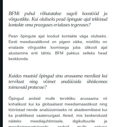
BFMi puhul rõhutatakse sageli koostööd ja
võrgustikke. Kui oluliseks pead õpingute ajal tekkinud
kontakte oma praeguses erialases tegevuses?
Pean õpingute ajal loodud kontakte väga oluliseks.
Eesti meediavaldkond on pigem väike, mistõttu on
erialaste võrgustike loomisega juba ülikooli ajal
alustamine eriti tähtis. BFM pakkus selleks head
keskkonda.
Kuidas muutsid õpingud sinu arusaama meediast kui
tervikust ning võimet analüüsida ühiskonnas
toimuvaid protsesse?
Õpingud andsid mulle tervikliku arusaama nii
kohalikust kui ka globaalsest meediamaastikust ning
tööriistad nende analüüsimiseks nii akadeemilisest kui
ka praktilisest vaatenurgast. Ained, mis keskendusid
näiteks meediajuhtimisele, digikultuurile ja
meediainnovatsioonile, andsid mulle oskuse