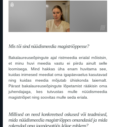
Mis tõi sind nüüdismeedia magistriõppesse?
Bakalaureuseõpingute ajal ristmeedia erialal mõistsin,
et minu huvi meedia vastu ei piirdu ainult selle
loomisega. Mind hakkas üha enam huvitama see,
kuidas inimesed meediat oma igapäevaelus kasutavad
ning kuidas meedia mõjutab ühiskonda laiemalt.
Pärast bakalaureuseõpingute lõpetamist rääkisin oma
juhendajaga, kes tutvustas mulle nüüdismeedia
magistriõpet ning soovitas mulle seda eriala.
Millised on need konkreetsed oskused või teadmised,
mida nüüdismeedia magistriõppes omandasid ja mida
rakendad oma igapäevatöös kõige rohkem?