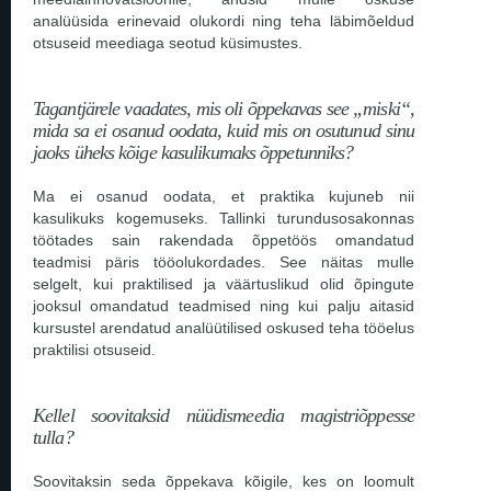
analüüsida erinevaid olukordi ning teha läbimõeldud
otsuseid meediaga seotud küsimustes.
Tagantjärele vaadates, mis oli õppekavas see „miski“,
mida sa ei osanud oodata, kuid mis on osutunud sinu
jaoks üheks kõige kasulikumaks õppetunniks?
Ma ei osanud oodata, et praktika kujuneb nii
kasulikuks kogemuseks. Tallinki turundusosakonnas
töötades sain rakendada õppetöös omandatud
teadmisi päris tööolukordades. See näitas mulle
selgelt, kui praktilised ja väärtuslikud olid õpingute
jooksul omandatud teadmised ning kui palju aitasid
kursustel arendatud analüütilised oskused teha tööelus
praktilisi otsuseid.
Kellel soovitaksid nüüdismeedia magistriõppesse
tulla?
Soovitaksin seda õppekava kõigile, kes on loomult