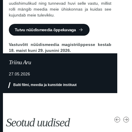
uudishimulikud ning tunnevad huvi selle vastu, millist
rolli mängib meedia meie ühiskonnas ja kuidas see
kujundab meie tulevikku.
Tutvu nüüdismeedia õppekavaga
Vastuvõtt nüüdismeedia magistriõppesse kestab
18. maist kuni 29. juunini 2026.
Triinu Aru
27.05.2026
Balti filmi, meedia ja kunstide instituut
Seotud uudised