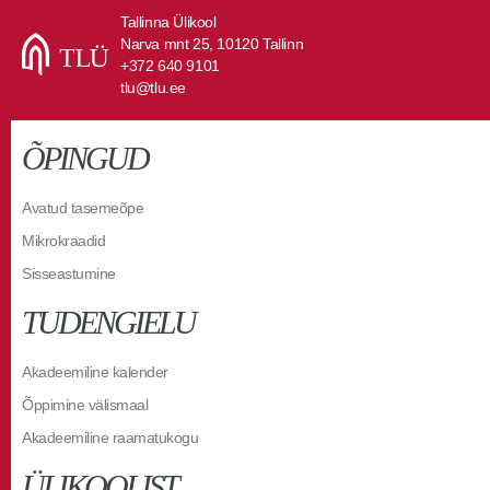
Tallinna Ülikool
Narva mnt 25, 10120 Tallinn
+372 640 9101
tlu@tlu.ee
ÕPINGUD
Avatud tasemeõpe
Mikrokraadid
Sisseastumine
TUDENGIELU
Akadeemiline kalender
Õppimine välismaal
Akadeemiline raamatukogu
ÜLIKOOLIST