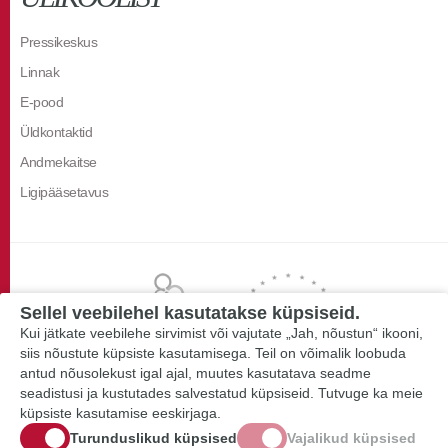
Pressikeskus
Linnak
E-pood
Üldkontaktid
Andmekaitse
Ligipääsetavus
Sellel veebilehel kasutatakse küpsiseid.
Kui jätkate veebilehe sirvimist või vajutate „Jah, nõustun“ ikooni,
siis nõustute küpsiste kasutamisega. Teil on võimalik loobuda
antud nõusolekust igal ajal, muutes kasutatava seadme
seadistusi ja kustutades salvestatud küpsiseid. Tutvuge ka meie
küpsiste kasutamise eeskirjaga.
Turunduslikud küpsised
Vajalikud küpsised