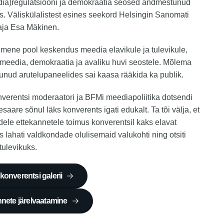
dia)regulatsiooni ja demokraatia seosed andmestunud
. Väliskülalistest esines seekord Helsingin Sanomati
aja Esa Mäkinen.
imene pool keskendus meedia elavikule ja tulevikule,
 meedia, demokraatia ja avaliku huvi seostele. Mõlema
unud arutelupaneelides sai kaasa rääkida ka publik.
erentsi moderaatori ja BFMi meediapoliitika dotsendi
saare sõnul läks konverents igati edukalt. Ta tõi välja, et
dele ettekannetele toimus konverentsil kaks elavat
us lahati valdkondade olulisemaid valukohti ning otsiti
tulevikuks.
onverentsi galerii
nete järelvaatamine