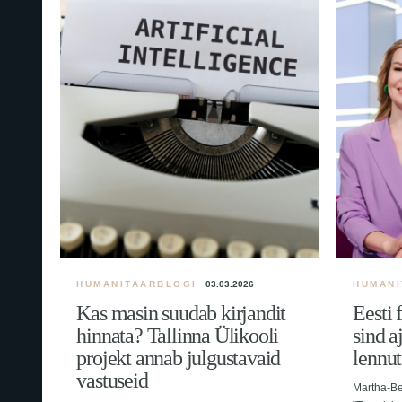
HUMANITAARBLOGI
03.03.2026
HUMANI
Kas masin suudab kirjandit
Eesti 
hinnata? Tallinna Ülikooli
sind a
projekt annab julgustavaid
lennu
vastuseid
Martha-Be