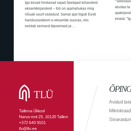
"Terevisio
Iga kevad hindavad sajad õpetajad tuhandeid
alustas t
eksamikirjandeid – töö on ajamahukas ning
ajakirjand
nõuab suurt vastutust. Samal ajal liigub Eesti
erialal. "I
haridussüsteem e-eksamite suunas, mis
eeldab senisest täpsemaid ja ...
ÕPIN
Avatud ta
Mikrokraad
Tallinna Ülikool
Narva mnt 25, 10120 Tallinn
Sisseastu
+372 640 9101
tlu@tlu.ee