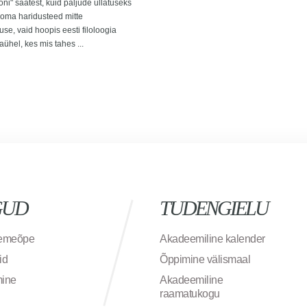
oni" saatest, kuid paljude üllatuseks
a oma haridusteed mitte
use, vaid hoopis eesti filoloogia
gaühel, kes mis tahes ...
GUD
TUDENGIELU
semeõpe
Akadeemiline kalender
id
Õppimine välismaal
mine
Akadeemiline
raamatukogu