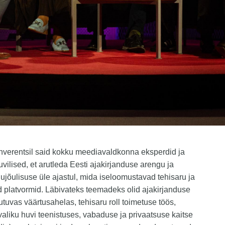
nverentsil said kokku meediavaldkonna eksperdid ja
uvilised, et arutleda Eesti ajakirjanduse arengu ja
lujõulisuse üle ajastul, mida iseloomustavad tehisaru ja
 platvormid. Läbivateks teemadeks olid ajakirjanduse
utuvas väärtusahelas, tehisaru roll toimetuse töös,
liku huvi teenistuses, vabaduse ja privaatsuse kaitse