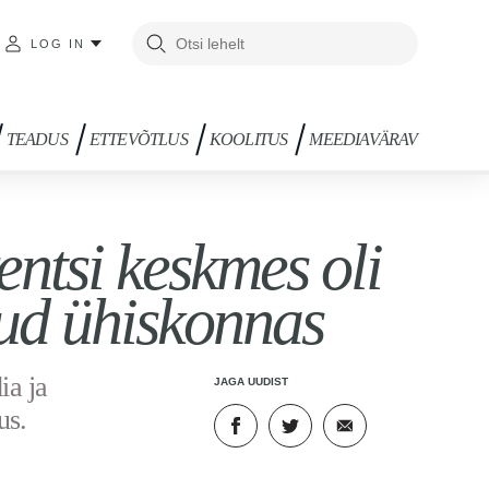
LOG IN
TEADUS
ETTEVÕTLUS
KOOLITUS
MEEDIAVÄRAV
ntsi keskmes oli
ud ühiskonnas
ia ja
JAGA UUDIST
us.