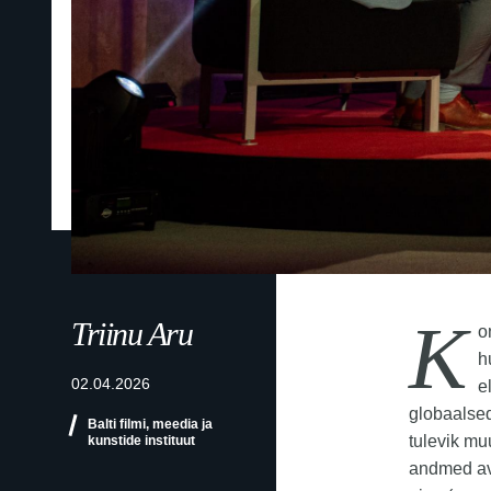
K
Triinu Aru
o
h
02.04.2026
e
globaalsed
Balti filmi, meedia ja
tulevik mu
kunstide instituut
andmed ava