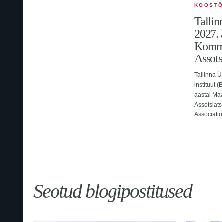
KOOST
Tallin
2027. 
Kommu
Assots
Tallinna Ül
instituut 
aastal Ma
Assotsiat
Associatio
Seotud blogipostitused