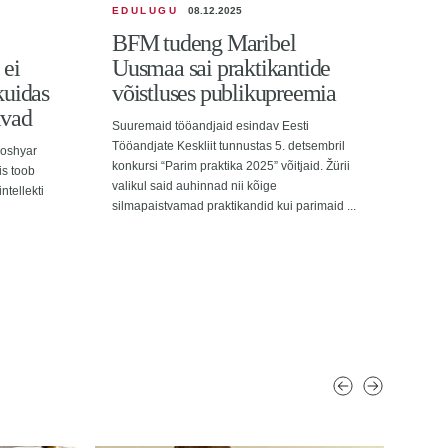
EDULUGU
08.12.2025
ÜRI
BFM tudeng Maribel
ÜT
 ei
Uusmaa sai praktikantide
kon
kuidas
võistluses publikupreemia
väl
ivad
Suuremaid tööandjaid esindav Eesti
Kahe
Tööandjate Keskliit tunnustas 5. detsembril
teadl
ooshyar
konkursi “Parim praktika 2025” võitjaid. Žürii
arutl
is toob
valikul said auhinnad nii kõige
globa
ntellekti
silmapaistvamad praktikandid kui parimaid ...