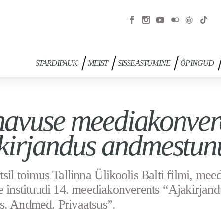
STARDIPAUK
MEIST
SISSEASTUMINE
ÕPINGUD
avuse meediakonvere
kirjandus andmestun
tsil toimus Tallinna Ülikoolis Balti filmi, meed
e instituudi 14. meediakonverents “Ajakirjand
. Andmed. Privaatsus”.