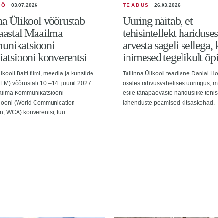
ÖÖ
03.07.2026
TEADUS
26.03.2026
na Ülikool võõrustab
Uuring näitab, et
aastal Maailma
tehisintellekt hariduses
nikatsiooni
arvesta sageli sellega, 
iatsiooni konverentsi
inimesed tegelikult õp
ikooli Balti filmi, meedia ja kunstide
Tallinna Ülikooli teadlane Danial H
(BFM) võõrustab 10.–14. juunil 2027.
osales rahvusvahelises uuringus, m
ailma Kommunikatsiooni
esile tänapäevaste hariduslike tehisi
siooni (World Communication
lahenduste peamised kitsaskohad.
n, WCA) konverentsi, tuu...