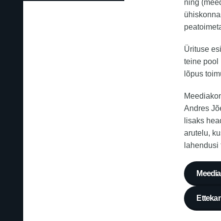
ning (mee
ühiskonnas
peatoimet
Ürituse es
teine pool
lõpus toim
Meediakonv
Andres Jõe
lisaks hea
arutelu, k
lahendusi 
Meediak
Ettekan