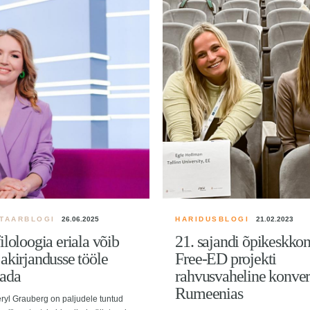
TAARBLOGI
26.06.2025
HARIDUSBLOGI
21.02.2023
filoloogia eriala võib
21. sajandi õpikeskko
jakirjandusse tööle
Free-ED projekti
tada
rahvusvaheline konver
Rumeenias
ryl Grauberg on paljudele tuntud