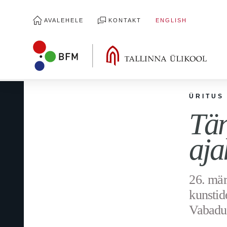
AVALEHELE
KONTAKT
ENGLISH
ÜRITUS
Tän
aja
26. mär
kunstid
Vabadus