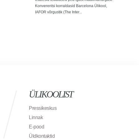
toi
Konverentsi korraldasid Barcelona Ülikool,
Lään
IAFOR võrgustik (The Inter...
Univ
üliõ
syst
Pers
Roots
ÜLIKOOLIST
Pressikeskus
Linnak
E-pood
Üldkontaktid