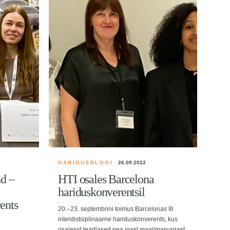
HARIDUSBLOGI
26.09.2022
LO
nd –
HTI osales Barcelona
TL
hariduskonverentsil
Lä
ents
üli
20.–23. septembrini toimus Barcelonas III
jät
interdistsiplinaarne hariduskonverents, kus
osalesid teadlased pea igast maailmanurgast.