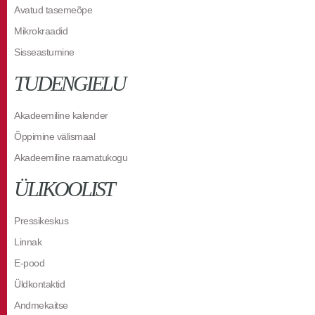
Avatud tasemeõpe
Mikrokraadid
Sisseastumine
TUDENGIELU
Akadeemiline kalender
Õppimine välismaal
Akadeemiline raamatukogu
ÜLIKOOLIST
Pressikeskus
Linnak
E-pood
Üldkontaktid
Andmekaitse