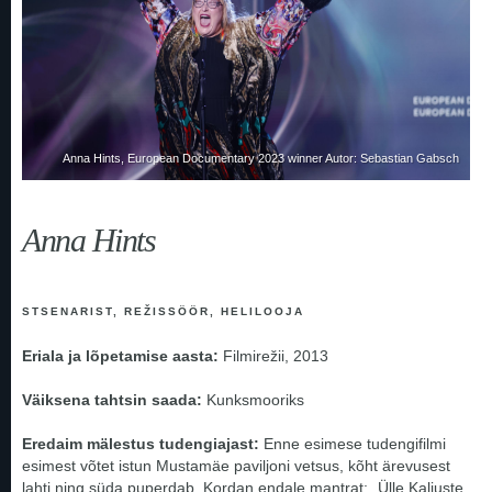
Anna Hints, European Documentary 2023 winner Autor: Sebastian Gabsch
Anna Hints
STSENARIST, REŽISSÖÖR, HELILOOJA
Eriala ja lõpetamise aasta:
Filmirežii, 2013
Väiksena tahtsin saada:
Kunksmooriks
Eredaim mälestus tudengiajast:
Enne esimese tudengifilmi
esimest võtet istun Mustamäe paviljoni vetsus, kõht ärevusest
lahti ning süda puperdab. Kordan endale mantrat: „Ülle Kaljuste