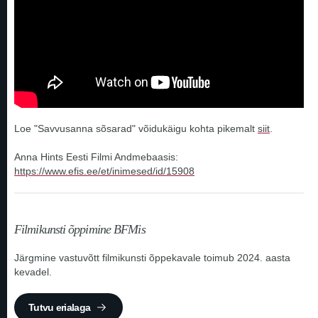
Loe "Savvusanna sõsarad" võidukäigu kohta pikemalt
siit
.
Anna Hints Eesti Filmi Andmebaasis:
https://www.efis.ee/et/inimesed/id/15908
Filmikunsti õppimine BFMis
Järgmine vastuvõtt filmikunsti õppekavale toimub 2024. aasta
kevadel.
Tutvu erialaga