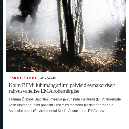
PRESSITEADE
10.07.2026
Kolm BFMi lühimängufilmi pälvisid esmakordselt
rahvusvahelise EMA rohemärgise
Tallinna Ülikooli Balti filmi, meedia ja kunstide instituudi (BFM) tudengite
kolm lühimängufilmi pälvisid Eestist esimestena Keskkonnameedia
Assotsiatsiooni (Environmental Media Association, EMA) rahv...