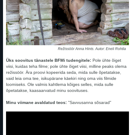
Režissöör Anna Hints. Autor: Eneli Rohtla
Üks soovitus tänastele BFMi tudengitele:
Pole ühte õiget
viisi, kuidas teha filme; pole ühte õiget viisi, milline peaks olema
režissöör. Ära proovi kopeerida seda, mida sulle õpetatakse,
vaid leia oma tee, isikupärane käekiri ning oma viis filmide
loomiseks. Ole valmis kahtlema kõiges selles, mida sulle
õpetatakse, kaasaarvatud minu soovituses.
Minu viimane avaldatud teos:
"Savvusanna sõsarad"