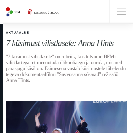
AKTUAALNE
7 küsimust vilistlasele: Anna Hints
"7 küsimust vilistlasele" on rubriik, kus tutvume BFMi
vilistlastega, et meenutada ülikooliaegu ja uurida, mis neil
parasjagu käsil on. Esimesena vastab küsimustele tähelendu
tegeva dokumentaalfilmi "Savvusanna sõsarad" režissöör
Anna Hints.