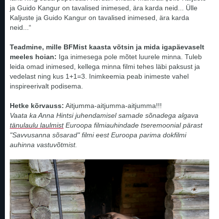
ja Guido Kangur on tavalised inimesed, ära karda neid... Ülle
Kaljuste ja Guido Kangur on tavalised inimesed, ära karda
neid...“
Teadmine, mille BFMist kaasta võtsin ja mida igapäevaselt
meeles hoian:
Iga inimesega pole mõtet luurele minna. Tuleb
leida omad inimesed, kellega minna filmi tehes läbi paksust ja
vedelast ning kus 1+1=3. Inimkeemia peab inimeste vahel
inspireerivalt podisema.
Hetke kõrvauss:
Aitjumma-aitjumma-aitjumma!!!
Vaata ka Anna Hintsi juhendamisel samade sõnadega algava
tänulaulu laulmist
Euroopa filmiauhindade tseremoonial pärast
"Savvusanna sõsarad" filmi eest Euroopa parima dokfilmi
auhinna vastuvõtmist.