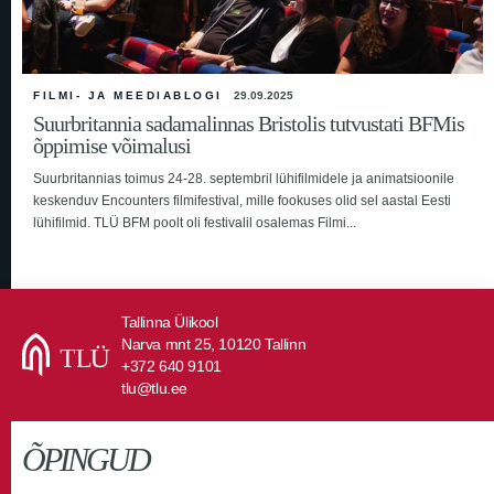
FILMI- JA MEEDIABLOGI
29.09.2025
Suurbritannia sadamalinnas Bristolis tutvustati BFMis
õppimise võimalusi
Suurbritannias toimus 24-28. septembril lühifilmidele ja animatsioonile
keskenduv Encounters filmifestival, mille fookuses olid sel aastal Eesti
lühifilmid. TLÜ BFM poolt oli festivalil osalemas Filmi...
Tallinna Ülikool
Narva mnt 25, 10120 Tallinn
+372 640 9101
tlu@tlu.ee
ÕPINGUD