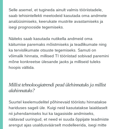
Selle asemel, et tugineda ainult valmis tööriistadele,
saab tehisintellekti meetodeid kasutada oma andmete
analüüsimiseks, keerukate mustrite avastamiseks ja
isegi prognooside tegemiseks.
Näiteks saab kasutada nutikella andmeid oma
käitumise paremaks mõistmiseks ja teadlikumate ning
ka tervislikumate otsuste tegemiseks. Samuti on
võimalik hinnata, millised TI tööriistad sobivad paremini
mõne konkreetse ülesande jaoks ja milliseid tuleks
hoopis vältida.
Millist tehnoloogiatrendi pead ülehinnatuks ja millist
alahinnatuks?
Suurtel keelemudelitel põhinevaid tööriistu hinnatakse
hariduses sageli üle. Kuigi neid kasutatakse laialdaselt
nii juhendamiseks kui ka tagasiside andmiseks,
näitavad uuringud, et need ei suuda õppijate teadmiste
arengut ajas usaldusväärselt modelleerida, isegi mitte