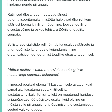
hindama nende piiranguid.
Rutiinsed ülesanded muutuvad järjest
automatiseeritumaks, mistõttu hakkavad üha rohkem
väärtust looma kriitiline mõtlemine, loovus, eetiline
otsustusvõime ja oskus tehisaru tööriistu teadlikult
suunata.
Selliste spetsialistide roll hõlmab ka usaldusväärsete ja
andmepõhiste lahenduste kujundamist ning
organisatsioonide toetamist teadlike otsuste tegemisel.
Milline mõtteviis aitab inimestel tehnoloogiliste
muutustega paremini kohaneda?
Inimesed peaksid olema TI kasutamisele avatud, kuid
samal ajal kasutama seda kriitiliselt ja
vastutustundlikult. Tehisintellekt on muutunud hariduse
ja igapäevase töö püsivaks osaks, kuid oluline on
mõista selle piiranguid, eriti õppimise ja otsustamisega
seotud valdkondades.