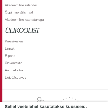
Akadeemiline kalender
Õppimine välismaal
Akadeemiline raamatukogu
ÜLIKOOLIST
Pressikeskus
Linnak
E-pood
Üldkontaktid
Andmekaitse
Ligipääsetavus
Sellel veebilehel kasutatakse küpsiseid.