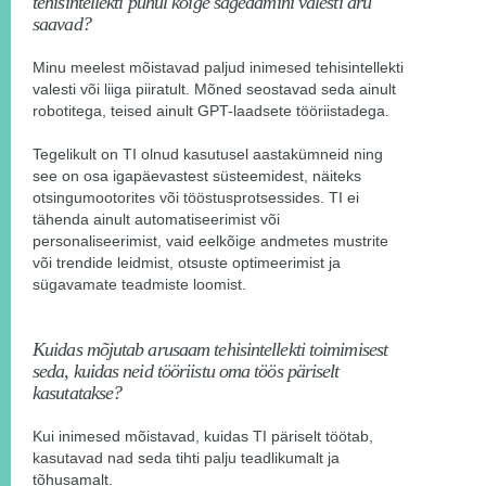
tehisintellekti puhul kõige sagedamini valesti aru
saavad?
Minu meelest mõistavad paljud inimesed tehisintellekti
valesti või liiga piiratult. Mõned seostavad seda ainult
robotitega, teised ainult GPT-laadsete tööriistadega.
Tegelikult on TI olnud kasutusel aastakümneid ning
see on osa igapäevastest süsteemidest, näiteks
otsingumootorites või tööstusprotsessides. TI ei
tähenda ainult automatiseerimist või
personaliseerimist, vaid eelkõige andmetes mustrite
või trendide leidmist, otsuste optimeerimist ja
sügavamate teadmiste loomist.
Kuidas mõjutab arusaam tehisintellekti toimimisest
seda, kuidas neid tööriistu oma töös päriselt
kasutatakse?
Kui inimesed mõistavad, kuidas TI päriselt töötab,
kasutavad nad seda tihti palju teadlikumalt ja
tõhusamalt.