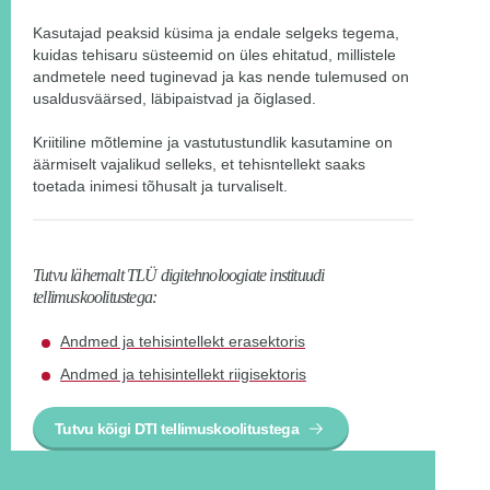
Kasutajad peaksid küsima ja endale selgeks tegema,
kuidas tehisaru süsteemid on üles ehitatud, millistele
andmetele need tuginevad ja kas nende tulemused on
usaldusväärsed, läbipaistvad ja õiglased.
Kriitiline mõtlemine ja vastutustundlik kasutamine on
äärmiselt vajalikud selleks, et tehisntellekt saaks
toetada inimesi tõhusalt ja turvaliselt.
Tutvu lähemalt TLÜ digitehnoloogiate instituudi
tellimuskoolitustega:
Andmed ja tehisintellekt erasektoris
Andmed ja tehisintellekt riigisektoris
Tutvu kõigi DTI tellimuskoolitustega