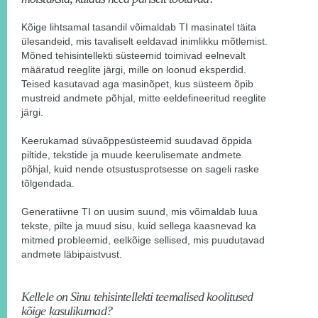
Kõige lihtsamal tasandil võimaldab TI masinatel täita
ülesandeid, mis tavaliselt eeldavad inimlikku mõtlemist.
Mõned tehisintellekti süsteemid toimivad eelnevalt
määratud reeglite järgi, mille on loonud eksperdid.
Teised kasutavad aga masinõpet, kus süsteem õpib
mustreid andmete põhjal, mitte eeldefineeritud reeglite
järgi.
Keerukamad süvaõppesüsteemid suudavad õppida
piltide, tekstide ja muude keerulisemate andmete
põhjal, kuid nende otsustusprotsesse on sageli raske
tõlgendada.
Generatiivne TI on uusim suund, mis võimaldab luua
tekste, pilte ja muud sisu, kuid sellega kaasnevad ka
mitmed probleemid, eelkõige sellised, mis puudutavad
andmete läbipaistvust.
Kellele on Sinu tehisintellekti teemalised koolitused
kõige kasulikumad?