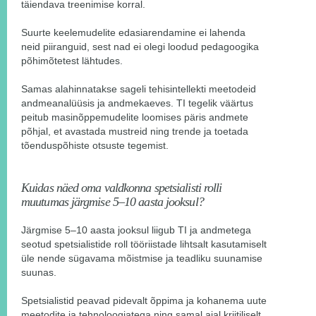
täiendava treenimise korral.
Suurte keelemudelite edasiarendamine ei lahenda
neid piiranguid, sest nad ei olegi loodud pedagoogika
põhimõtetest lähtudes.
Samas alahinnatakse sageli tehisintellekti meetodeid
andmeanalüüsis ja andmekaeves. TI tegelik väärtus
peitub masinõppemudelite loomises päris andmete
põhjal, et avastada mustreid ning trende ja toetada
tõenduspõhiste otsuste tegemist.
Kuidas näed oma valdkonna spetsialisti rolli
muutumas järgmise 5–10 aasta jooksul?
Järgmise 5–10 aasta jooksul liigub TI ja andmetega
seotud spetsialistide roll tööriistade lihtsalt kasutamiselt
üle nende sügavama mõistmise ja teadliku suunamise
suunas.
Spetsialistid peavad pidevalt õppima ja kohanema uute
meetodite ja tehnoloogiatega ning samal ajal kriitiliselt