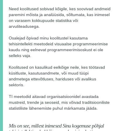
Need koolitused sobivad kõigile, kes soovivad andmeid
paremini mõista ja analüüsida, sõltumata, kas inimesel
on varasem kokkupuude statistika või
arvutiteadusega.
Osalejad õpivad minu koolitustel kasutama
tehisintellekti meetodeid visuaalse programmeerimise
kaudu ning eelnevat programmeerimisoskust ei ole
selleks vaja.
Koolitused on kasulikud eelkõige neile, kes töötavad
küsitluste, kasutusandmete, või muud tüüpi
andmetega ettevõtluses, hariduses või avalikus
sektoris.
TI meetodid aitavad organisatsioonidel avastada
mustreid, trende ja seoseid, mis võivad traditsiooniliste
statistiliste lähenemiste puhul märkamata jääda.
Mis on see, millest inimesed Sinu kogemuse põhjal