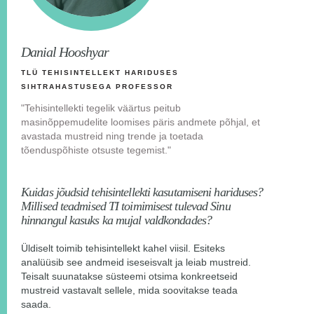
Danial Hooshyar
TLÜ TEHISINTELLEKT HARIDUSES
SIHTRAHASTUSEGA PROFESSOR
"Tehisintellekti tegelik väärtus peitub
masinõppemudelite loomises päris andmete põhjal, et
avastada mustreid ning trende ja toetada
tõenduspõhiste otsuste tegemist."
Kuidas jõudsid tehisintellekti kasutamiseni hariduses?
Millised teadmised TI toimimisest tulevad Sinu
hinnangul kasuks ka mujal valdkondades?
Üldiselt toimib tehisintellekt kahel viisil. Esiteks
analüüsib see andmeid iseseisvalt ja leiab mustreid.
Teisalt suunatakse süsteemi otsima konkreetseid
mustreid vastavalt sellele, mida soovitakse teada
saada.