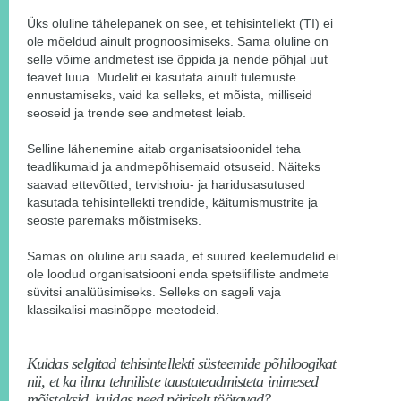
Üks oluline tähelepanek on see, et tehisintellekt (TI) ei
ole mõeldud ainult prognoosimiseks. Sama oluline on
selle võime andmetest ise õppida ja nende põhjal uut
teavet luua. Mudelit ei kasutata ainult tulemuste
ennustamiseks, vaid ka selleks, et mõista, milliseid
seoseid ja trende see andmetest leiab.
Selline lähenemine aitab organisatsioonidel teha
teadlikumaid ja andmepõhisemaid otsuseid. Näiteks
saavad ettevõtted, tervishoiu- ja haridusasutused
kasutada tehisintellekti trendide, käitumismustrite ja
seoste paremaks mõistmiseks.
Samas on oluline aru saada, et suured keelemudelid ei
ole loodud organisatsiooni enda spetsiifiliste andmete
süvitsi analüüsimiseks. Selleks on sageli vaja
klassikalisi masinõppe meetodeid.
Kuidas selgitad tehisintellekti süsteemide põhiloogikat
nii, et ka ilma tehniliste taustateadmisteta inimesed
mõistaksid, kuidas need päriselt töötavad?