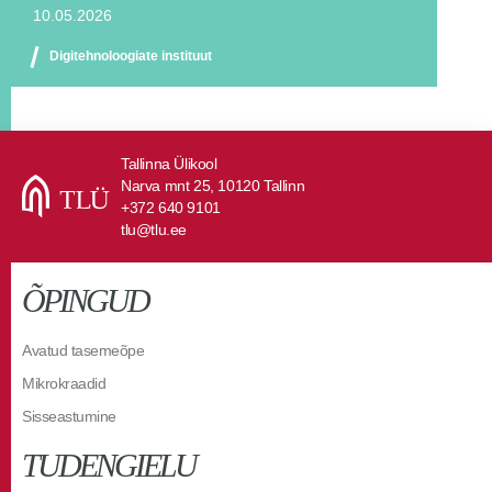
10.05.2026
Digitehnoloogiate instituut
Tallinna Ülikool
Narva mnt 25, 10120 Tallinn
+372 640 9101
tlu@tlu.ee
ÕPINGUD
Avatud tasemeõpe
Mikrokraadid
Sisseastumine
TUDENGIELU