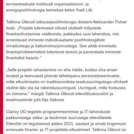
terviseteaduste instituudi organisatsiooni- ja
arengupsühholoogia teenekas lektor Kadi Liik.
Tallinna Ülikooli isiksusepsühholoogia dotsent Aleksander Pulver
lisab: „Projekti tulemused võivad oluliselt mõjutada
finantsnõustamise valdkonda, pakkudes uusi lahendusi, mis
arvestavad inimeste individuaalsete psühholoogiliste
omadustega ja käitumisharjumustega. See aitab ennetada
finantsprobleemidest tulenevat stressi ja parandada inimeste
finantsilist heaolu.”
„Selle projekti rahastamine on ehe näide, kuidas üha enam
tooteid ja teenuseid pöörab tähelepanu personaliseeritusele,
mille elluviimiseks on traditsiooniliste teadusuuringutega võrdselt
oluline läbi viia ka rakendusuuringuid. Uuringuid, mille fookuses
on inimene,” märgib Tallinna Ülikooli ettevõtluskoostöö ja
teadmussiirde juht Aija Sakova.
Claricy OÜ tegeleb programmeerimise ja IT-lahenduste
pakkumisega väike- ja keskmise suurusega ettevõtetele.
Ettevõte on tegutsenud alates 2021. aastast ja omab kogemust
erinevate finants- ja IT-projektide elluviimisel. Tallinna Ülikool on