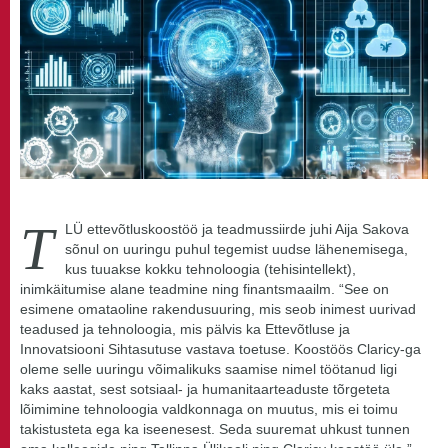
T
LÜ ettevõtluskoostöö ja teadmussiirde juhi Aija Sakova
sõnul on uuringu puhul tegemist uudse lähenemisega,
kus tuuakse kokku tehnoloogia (tehisintellekt),
inimkäitumise alane teadmine ning finantsmaailm. “See on
esimene omataoline rakendusuuring, mis seob inimest uurivad
teadused ja tehnoloogia, mis pälvis ka Ettevõtluse ja
Innovatsiooni Sihtasutuse vastava toetuse. Koostöös Claricy-ga
oleme selle uuringu võimalikuks saamise nimel töötanud ligi
kaks aastat, sest sotsiaal- ja humanitaarteaduste tõrgeteta
lõimimine tehnoloogia valdkonnaga on muutus, mis ei toimu
takistusteta ega ka iseenesest. Seda suuremat uhkust tunnen