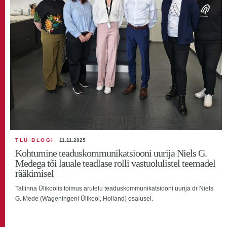
TLÜ BLOGI
11.11.2025
Kohtumine teaduskommunikatsiooni uurija Niels G.
Medega tõi lauale teadlase rolli vastuolulistel teemadel
rääkimisel
Tallinna Ülikoolis toimus arutelu teaduskommunikatsiooni uurija dr Niels
G. Mede (Wageningeni Ülikool, Holland) osalusel.