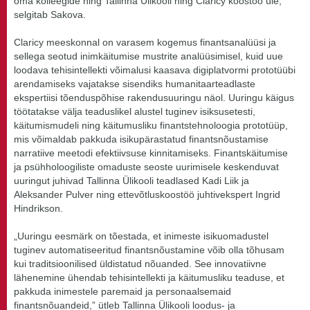
oma kolleegide ning Tallinna Ülikooli ning Claricy koostöö üle,”
selgitab Sakova.
Claricy meeskonnal on varasem kogemus finantsanalüüsi ja
sellega seotud inimkäitumise mustrite analüüsimisel, kuid uue
loodava tehisintellekti võimalusi kaasava digiplatvormi prototüübi
arendamiseks vajatakse sisendiks humanitaarteadlaste
ekspertiisi tõenduspõhise rakendusuuringu näol. Uuringu käigus
töötatakse välja teaduslikel alustel tuginev isiksusetesti,
käitumismudeli ning käitumusliku finantstehnoloogia prototüüp,
mis võimaldab pakkuda isikupärastatud finantsnõustamise
narratiive meetodi efektiivsuse kinnitamiseks. Finantskäitumise
ja psühholoogiliste omaduste seoste uurimisele keskenduvat
uuringut juhivad Tallinna Ülikooli teadlased Kadi Liik ja
Aleksander Pulver ning ettevõtluskoostöö juhtivekspert Ingrid
Hindrikson.
„Uuringu eesmärk on tõestada, et inimeste isikuomadustel
tuginev automatiseeritud finantsnõustamine võib olla tõhusam
kui traditsioonilised üldistatud nõuanded. See innovatiivne
lähenemine ühendab tehisintellekti ja käitumusliku teaduse, et
pakkuda inimestele paremaid ja personaalsemaid
finantsnõuandeid,” ütleb Tallinna Ülikooli loodus- ja