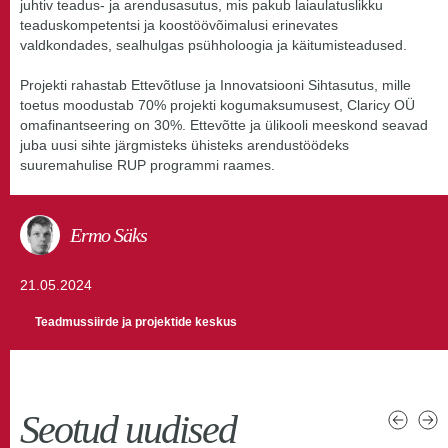
juhtiv teadus- ja arendusasutus, mis pakub laiaulatuslikku
teaduskompetentsi ja koostöövõimalusi erinevates
valdkondades, sealhulgas psühholoogia ja käitumisteadused.
Projekti rahastab Ettevõtluse ja Innovatsiooni Sihtasutus, mille
toetus moodustab 70% projekti kogumaksumusest, Claricy OÜ
omafinantseering on 30%. Ettevõtte ja ülikooli meeskond seavad
juba uusi sihte järgmisteks ühisteks arendustöödeks
suuremahulise RUP programmi raames.
Ermo Säks
21.05.2024
Teadmussiirde ja projektide keskus
Seotud uudised