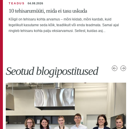
TEADUS
04.08.2026
10 tehisarumüüti, mida ei tasu uskuda
Kõigil on tehisaru kohta arvamus – mõni kiidab, mõni kardab, kuid
tegelikult kasutame seda kõik, teadlikult või enda teadmata. Samal ajal
ringleb tehisaru kohta palju eksiarvamusi. Sellest, kuidas asj...
Seotud blogipostitused