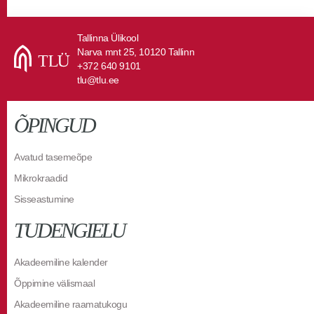
Tallinna Ülikool
Narva mnt 25, 10120 Tallinn
+372 640 9101
tlu@tlu.ee
ÕPINGUD
Avatud tasemeõpe
Mikrokraadid
Sisseastumine
TUDENGIELU
Akadeemiline kalender
Õppimine välismaal
Akadeemiline raamatukogu