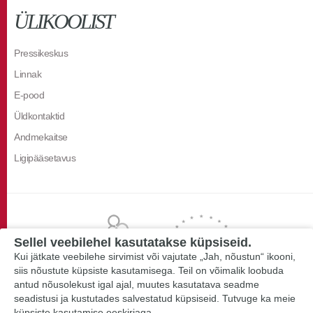
ÜLIKOOLIST
Pressikeskus
Linnak
E-pood
Üldkontaktid
Andmekaitse
Ligipääsetavus
Sellel veebilehel kasutatakse küpsiseid.
Kui jätkate veebilehe sirvimist või vajutate „Jah, nõustun“ ikooni,
siis nõustute küpsiste kasutamisega. Teil on võimalik loobuda
antud nõusolekust igal ajal, muutes kasutatava seadme
seadistusi ja kustutades salvestatud küpsiseid. Tutvuge ka meie
küpsiste kasutamise eeskirjaga.