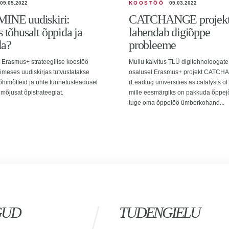
09.05.2022
KOOSTÖÖ
09.03.2022
INE uudiskiri:
CATCHANGE projek
 tõhusalt õppida ja
lahendab digiõppe
da?
probleeme
Erasmus+ strateegilise koostöö
Mullu käivitus TLÜ digitehnoloogate 
simeses uudiskirjas tutvustatakse
osalusel Erasmus+ projekt CATC
õhimõtteid ja ühte tunnetusteadusel
(Leading universities as catalysts o
mõjusat õpistrateegiat.
mille eesmärgiks on pakkuda õppe
tuge oma õppetöö ümberkohand...
GUD
TUDENGIELU