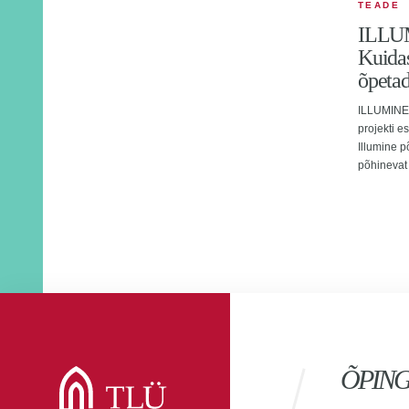
TEADE
ILLUM
Kuidas
õpeta
ILLUMINE 
projekti e
Illumine p
põhinevat 
ÕPIN