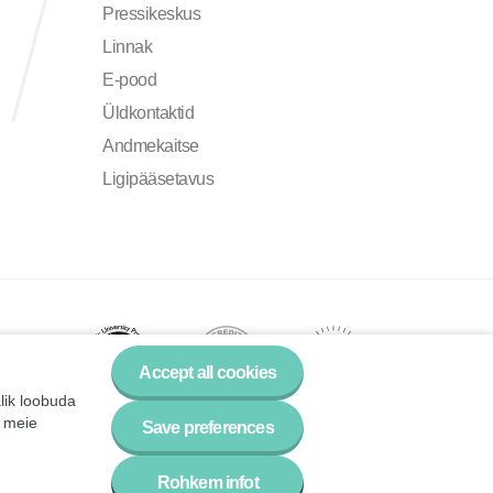
Pressikeskus
Linnak
E-pood
Üldkontaktid
Andmekaitse
Ligipääsetavus
Accept all cookies
alik loobuda
a meie
Save preferences
Rohkem infot