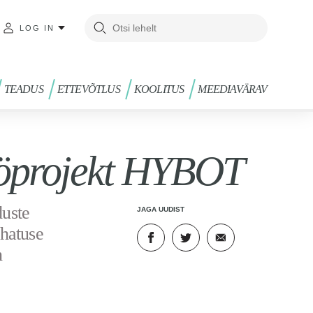
LOG IN
TEADUS
ETTEVÕTLUS
KOOLITUS
MEEDIAVÄRAV
öprojekt HYBOT
duste
JAGA UUDIST
ahatuse
n