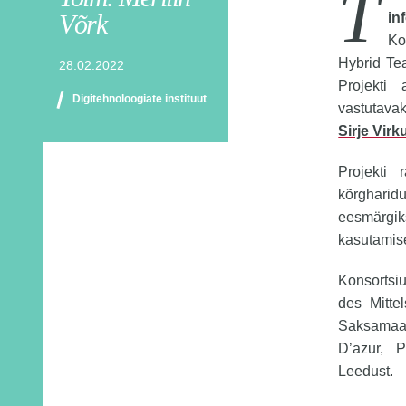
T
Võrk
in
Ko
Hybrid Te
28.02.2022
Projekti 
Digitehnoloogiate instituut
vastutavak
Sirje Virk
Projekti 
kõrgharid
eesmärgiks
kasutamis
Konsortsi
des Mitte
Saksamaal
D’azur, P
Leedust.