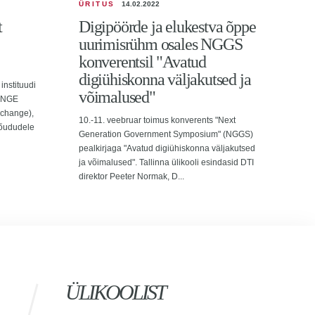
ÜRITUS
14.02.2022
ÕPI
t
Digipöörde ja elukestva õppe
AIE
uurimisrühm osales NGGS
rah
konverentsil "Avatud
õp
digiühiskonna väljakutsed ja
instituudi
võimalused"
HANGE
f change),
10.-11. veebruar toimus konverents "Next
jõududele
Generation Government Symposium" (NGGS)
pealkirjaga "Avatud digiühiskonna väljakutsed
ja võimalused". Tallinna ülikooli esindasid DTI
direktor Peeter Normak, D...
ÜLIKOOLIST