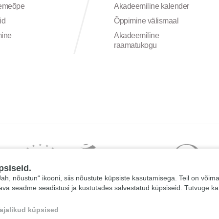
semeõpe
Akadeemiline kalender
id
Õppimine välismaal
mine
Akadeemiline
raamatukogu
psiseid.
 „Jah, nõustun“ ikooni, siis nõustute küpsiste kasutamisega. Teil on võim
tava seadme seadistusi ja kustutades salvestatud küpsiseid. Tutvuge k
ajalikud küpsised