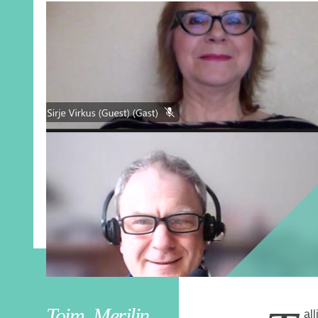
Toim. Merilin
al