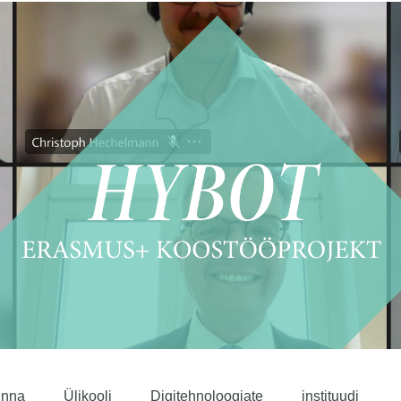
linna Ülikooli Digitehnoloogiate instituudi