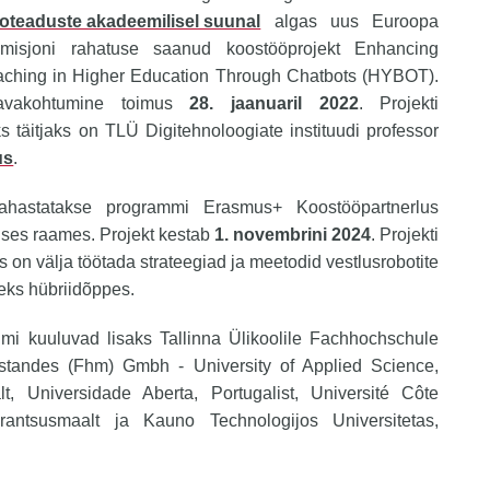
foteaduste akadeemilisel suunal
algas uus Euroopa
misjoni rahatuse saanud koostööprojekt Enhancing
aching in Higher Education Through Chatbots (HYBOT).
avakohtumine toimus
28. jaanuaril 2022
. Projekti
s täitjaks on TLÜ Digitehnoloogiate instituudi professor
us
.
rahastatakse programmi Erasmus+ Koostööpartnerlus
uses raames. Projekt kestab
1. novembrini 2024
. Projekti
 on välja töötada strateegiad ja meetodid vestlusrobotite
eks hübriidõppes.
umi kuuluvad lisaks Tallinna Ülikoolile Fachhochschule
lstandes (Fhm) Gmbh - University of Applied Science,
t, Universidade Aberta, Portugalist, Université Côte
rantsusmaalt ja Kauno Technologijos Universitetas,