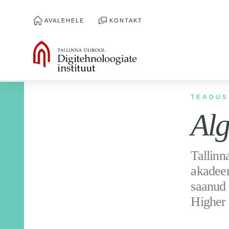
AVALEHELE
KONTAKT
TEADUS
Alg
Tallinn
akadeem
saanud 
Higher