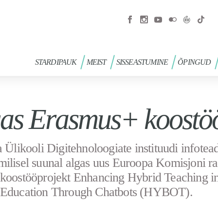
STARDIPAUK
MEIST
SISSEASTUMINE
ÕPINGUD
as Erasmus+ koostö
a Ülikooli Digitehnoloogiate instituudi infotea
ilisel suunal algas uus Euroopa Komisjoni r
koostööprojekt Enhancing Hybrid Teaching i
 Education Through Chatbots (HYBOT).