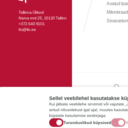
Avatud ta
Mikrokraad
Tallinna Ülikool
Narva mnt 25, 10120 Tallinn
Sisseastu
+372 640 9101
tlu@tlu.ee
Sellel veebilehel kasutatakse kü
Kui jätkate veebilehe sirvimist või vajutate
antud nõusolekust igal ajal, muutes kasuta
küpsiste kasutamise eeskirjaga.
Turunduslikud küpsised
V