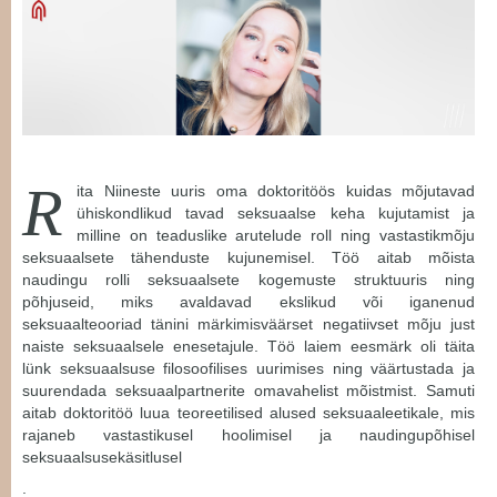
R
ita Niineste uuris oma doktoritöös kuidas mõjutavad
ühiskondlikud tavad seksuaalse keha kujutamist ja
milline on teaduslike arutelude roll ning vastastikmõju
seksuaalsete tähenduste kujunemisel. Töö aitab mõista
naudingu rolli seksuaalsete kogemuste struktuuris ning
põhjuseid, miks avaldavad ekslikud või iganenud
seksuaalteooriad tänini märkimisväärset negatiivset mõju just
naiste seksuaalsele enesetajule. Töö laiem eesmärk oli täita
lünk seksuaalsuse filosoofilises uurimises ning väärtustada ja
suurendada seksuaalpartnerite omavahelist mõistmist. Samuti
aitab doktoritöö luua teoreetilised alused seksuaaleetikale, mis
rajaneb vastastikusel hoolimisel ja naudingupõhisel
seksuaalsusekäsitlusel
.