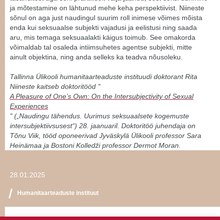
ja mõtestamine on lähtunud mehe keha perspektiivist. Niineste
sõnul on aga just naudingul suurim roll inimese võimes mõista
enda kui seksuaalse subjekti vajadusi ja eelistusi ning saada
aru, mis temaga seksuaalakti käigus toimub. See omakorda
võimaldab tal osaleda intiimsuhetes agentse subjekti, mitte
ainult objektina, ning anda selleks ka teadva nõusoleku.
Tallinna Ülikooli humanitaarteaduste instituudi doktorant Rita
Niineste kaitseb doktoritööd "
A Pleasure of One’s Own: On the Intersubjectivity of Sexual
Experiences
" („Naudingu tähendus. Uurimus seksuaalsete kogemuste
intersubjektiivsusest“) 28. jaanuaril. Doktoritöö juhendaja on
Tõnu Viik, tööd oponeerivad Jyväskylä Ülikooli professor Sara
Heinämaa ja Bostoni Kolledži professor Dermot Moran.
28.01.2025
Humanitaarteaduste instituut