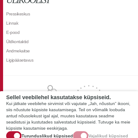
Pressikeskus
Linnak
E-pood
Üldkontaktid
Andmekaitse
Ligipääsetavus
Sellel veebilehel kasutatakse küpsiseid.
Kui jätkate veebilehe sirvimist või vajutate „Jah, nõustun“ ikooni,
siis nõustute küpsiste kasutamisega. Teil on võimalik loobuda
antud nõusolekust igal ajal, muutes kasutatava seadme
seadistusi ja kustutades salvestatud küpsiseid. Tutvuge ka meie
küpsiste kasutamise eeskirjaga.
Turunduslikud küpsised
Vajalikud küpsised