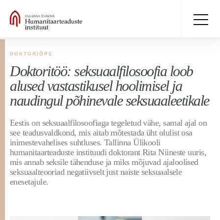
DOKTORIÕPE
Doktoritöö: seksuaalfilosoofia loob
alused vastastikusel hoolimisel ja
naudingul põhinevale seksuaaleetikale
Eestis on seksuaalfilosoofiaga tegeletud vähe, samal ajal on
see teadusvaldkond, mis aitab mõtestada üht olulist osa
inimestevahelises suhtluses. Tallinna Ülikooli
humanitaarteaduste instituudi doktorant Rita Niineste uuris,
mis annab seksile tähenduse ja miks mõjuvad ajaloolised
seksuaalteooriad negatiivselt just naiste seksuaalsele
enesetajule.