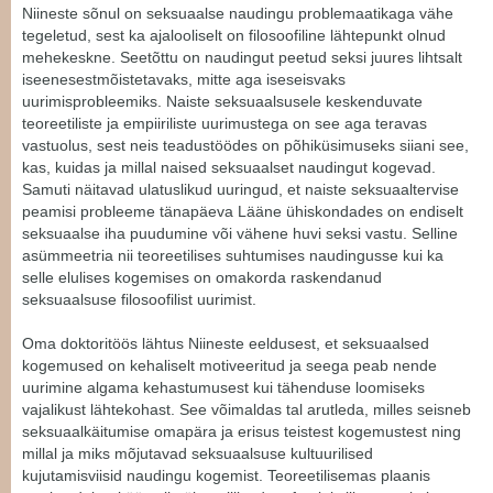
Niineste sõnul on seksuaalse naudingu problemaatikaga vähe
tegeletud, sest ka ajalooliselt on filosoofiline lähtepunkt olnud
mehekeskne. Seetõttu on naudingut peetud seksi juures lihtsalt
iseenesestmõistetavaks, mitte aga iseseisvaks
uurimisprobleemiks. Naiste seksuaalsusele keskenduvate
teoreetiliste ja empiiriliste uurimustega on see aga teravas
vastuolus, sest neis teadustöödes on põhiküsimuseks siiani see,
kas, kuidas ja millal naised seksuaalset naudingut kogevad.
Samuti näitavad ulatuslikud uuringud, et naiste seksuaaltervise
peamisi probleeme tänapäeva Lääne ühiskondades on endiselt
seksuaalse iha puudumine või vähene huvi seksi vastu. Selline
asümmeetria nii teoreetilises suhtumises naudingusse kui ka
selle elulises kogemises on omakorda raskendanud
seksuaalsuse filosoofilist uurimist.
Oma doktoritöös lähtus Niineste eeldusest, et seksuaalsed
kogemused on kehaliselt motiveeritud ja seega peab nende
uurimine algama kehastumusest kui tähenduse loomiseks
vajalikust lähtekohast. See võimaldas tal arutleda, milles seisneb
seksuaalkäitumise omapära ja erisus teistest kogemustest ning
millal ja miks mõjutavad seksuaalsuse kultuurilised
kujutamisviisid naudingu kogemist. Teoreetilisemas plaanis