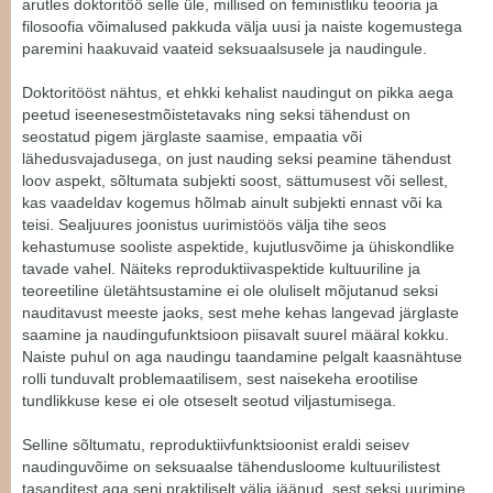
arutles doktoritöö selle üle, millised on feministliku teooria ja
filosoofia võimalused pakkuda välja uusi ja naiste kogemustega
paremini haakuvaid vaateid seksuaalsusele ja naudingule.
Doktoritööst nähtus, et ehkki kehalist naudingut on pikka aega
peetud iseenesestmõistetavaks ning seksi tähendust on
seostatud pigem järglaste saamise, empaatia või
lähedusvajadusega, on just nauding seksi peamine tähendust
loov aspekt, sõltumata subjekti soost, sättumusest või sellest,
kas vaadeldav kogemus hõlmab ainult subjekti ennast või ka
teisi. Sealjuures joonistus uurimistöös välja tihe seos
kehastumuse sooliste aspektide, kujutlusvõime ja ühiskondlike
tavade vahel. Näiteks reproduktiivaspektide kultuuriline ja
teoreetiline ületähtsustamine ei ole oluliselt mõjutanud seksi
nauditavust meeste jaoks, sest mehe kehas langevad järglaste
saamine ja naudingufunktsioon piisavalt suurel määral kokku.
Naiste puhul on aga naudingu taandamine pelgalt kaasnähtuse
rolli tunduvalt problemaatilisem, sest naisekeha erootilise
tundlikkuse kese ei ole otseselt seotud viljastumisega.
Selline sõltumatu, reproduktiivfunktsioonist eraldi seisev
naudinguvõime on seksuaalse tähendusloome kultuurilistest
tasanditest aga seni praktiliselt välja jäänud, sest seksi uurimine