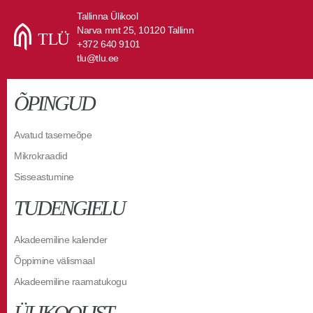
Tallinna Ülikool
Narva mnt 25, 10120 Tallinn
+372 640 9101
tlu@tlu.ee
ÕPINGUD
Avatud tasemeõpe
Mikrokraadid
Sisseastumine
TUDENGIELU
Akadeemiline kalender
Õppimine välismaal
Akadeemiline raamatukogu
ÜLIKOOLIST