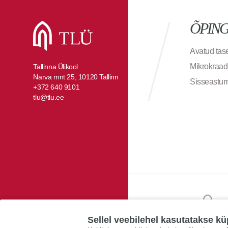
ÕPIN
Avatud ta
Mikrokraad
Tallinna Ülikool
Narva mnt 25, 10120 Tallinn
Sisseastu
+372 640 9101
tlu@tlu.ee
Sellel veebilehel kasutatakse kü