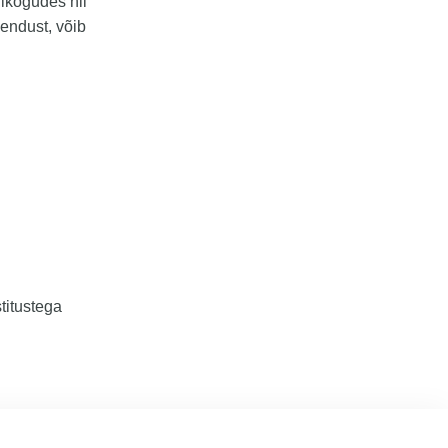
likogudes nii
uendust, võib
titustega