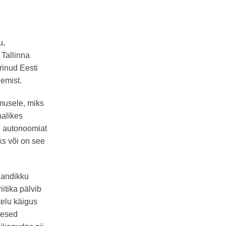
u,
 Tallinna
rinud Eesti
nemist.
imusele, miks
halikes
e autonoomiat
ks või on see
jandikku
itika pälvib
telu käigus
imesed