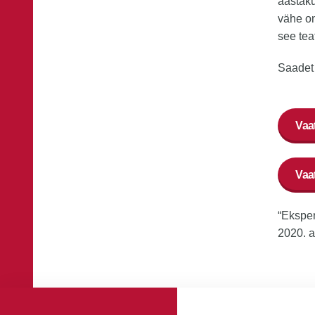
aastakü
vähe on
see tea
Saadet 
Vaat
Vaa
“Eksper
2020. a