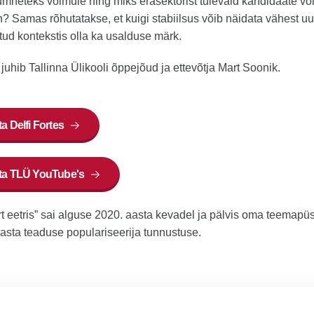
mneteks võimule ning miks erasektorist tulevaid kandidaate vo
? Samas rõhutatakse, et kuigi stabiilsus võib näidata vähest u
tud kontekstis olla ka usalduse märk.
juhib Tallinna Ülikooli õppejõud ja ettevõtja Mart Soonik.
a Delfi Fortes
ta TLÜ YouTube's
t eetris” sai alguse 2020. aasta kevadel ja pälvis oma teemapüs
asta teaduse populariseerija tunnustuse.