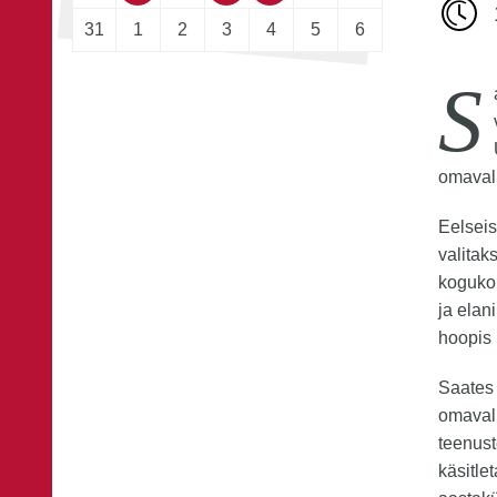
31
1
2
3
4
5
6
S
omavali
Eelseis
valitak
koguko
ja elan
hoopis
Saates 
omavali
teenust
käsitle