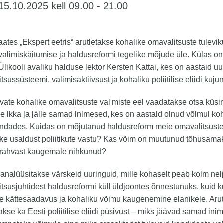
15.10.2025 kell 09.00 - 21.00
aates „Ekspert eetris“ arutletakse kohalike omavalitsuste tulevik
valimiskäitumise ja haldusreformi tegelike mõjude üle. Külas on
Ülikooli avaliku halduse lektor Kersten Kattai, kes on aastaid uu
tsussüsteemi, valimisaktiivsust ja kohaliku poliitilise eliidi kuju
vate kohalike omavalitsuste valimiste eel vaadatakse otsa küs
se ikka ja jälle samad inimesed, kes on aastaid olnud võimul ko
ndades. Kuidas on mõjutanud haldusreform meie omavalitsust
ike usaldust poliitikute vastu? Kas võim on muutunud tõhusama
 rahvast kaugemale nihkunud?
analüüsitakse värskeid uuringuid, mille kohaselt peab kolm nel
tsusjuhtidest haldusreformi küll üldjoontes õnnestunuks, kuid kri
e kättesaadavus ja kohaliku võimu kaugenemine elanikele. Aru
takse ka Eesti poliitilise eliidi püsivust – miks jäävad samad in