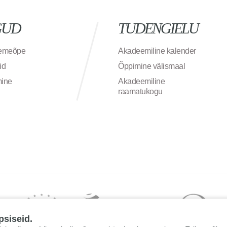
GUD
TUDENGIELU
semeõpe
Akadeemiline kalender
id
Õppimine välismaal
mine
Akadeemiline
raamatukogu
psiseid.