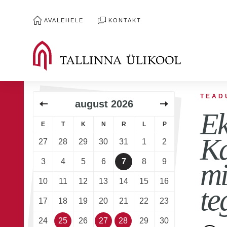
AVALEHELE
KONTAKT
TEAD
august
2026
Ek
E
T
K
N
R
L
P
Ka
27
28
29
30
31
1
2
3
4
5
6
7
8
9
mi
10
11
12
13
14
15
16
te
17
18
19
20
21
22
23
24
25
26
27
28
29
30