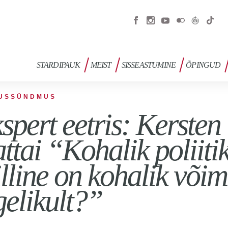
STARDIPAUK
MEIST
SISSEASTUMINE
ÕPINGUD
USSÜNDMUS
spert eetris: Kersten
ttai “Kohalik poliiti
lline on kohalik võim
gelikult?”