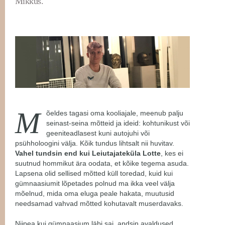
Mikkus.
M
õeldes tagasi oma kooliajale, meenub palju
seinast-seina mõtteid ja ideid: kohtunikust või
geeniteadlasest kuni autojuhi või
psühholoogini välja. Kõik tundus lihtsalt nii huvitav.
Vahel tundsin end kui Leiutajateküla Lotte
, kes ei
suutnud hommikut ära oodata, et kõike tegema asuda.
Lapsena olid sellised mõtted küll toredad, kuid kui
gümnaasiumit lõpetades polnud ma ikka veel välja
mõelnud, mida oma eluga peale hakata, muutusid
needsamad vahvad mõtted kohutavalt muserdavaks.
Niipea kui gümnaasium läbi sai, andsin avaldused