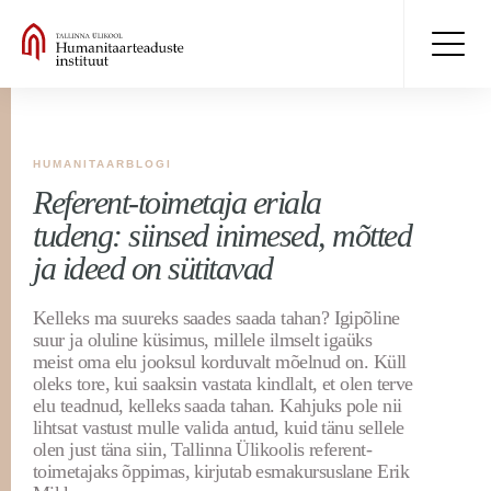
HUMANITAARBLOGI
Referent-toimetaja eriala
tudeng: siinsed inimesed, mõtted
ja ideed on sütitavad
Kelleks ma suureks saades saada tahan? Igipõline
suur ja oluline küsimus, millele ilmselt igaüks
meist oma elu jooksul korduvalt mõelnud on. Küll
oleks tore, kui saaksin vastata kindlalt, et olen terve
elu teadnud, kelleks saada tahan. Kahjuks pole nii
lihtsat vastust mulle valida antud, kuid tänu sellele
olen just täna siin, Tallinna Ülikoolis referent-
toimetajaks õppimas, kirjutab esmakursuslane Erik