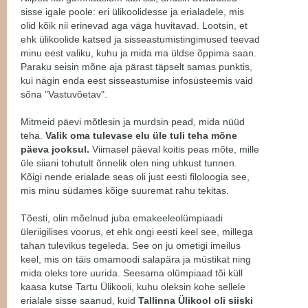
sisse igale poole: eri ülikoolidesse ja erialadele, mis
olid kõik nii erinevad aga väga huvitavad. Lootsin, et
ehk ülikoolide katsed ja sisseastumistingimused teevad
minu eest valiku, kuhu ja mida ma üldse õppima saan.
Paraku seisin mõne aja pärast täpselt samas punktis,
kui nägin enda eest sisseastumise infosüsteemis vaid
sõna "Vastuvõetav".
Mitmeid päevi mõtlesin ja murdsin pead, mida nüüd
teha.
Valik oma tulevase elu üle tuli teha mõne
päeva jooksul.
Viimasel päeval koitis peas mõte, mille
üle siiani tohutult õnnelik olen ning uhkust tunnen.
Kõigi nende erialade seas oli just eesti filoloogia see,
mis minu südames kõige suuremat rahu tekitas.
Tõesti, olin mõelnud juba emakeeleolümpiaadi
üleriigilises voorus, et ehk ongi eesti keel see, millega
tahan tulevikus tegeleda. See on ju ometigi imeilus
keel, mis on täis omamoodi salapära ja müstikat ning
mida oleks tore uurida. Seesama olümpiaad tõi küll
kaasa kutse Tartu Ülikooli, kuhu oleksin kohe sellele
erialale sisse saanud, kuid
Tallinna Ülikool oli siiski