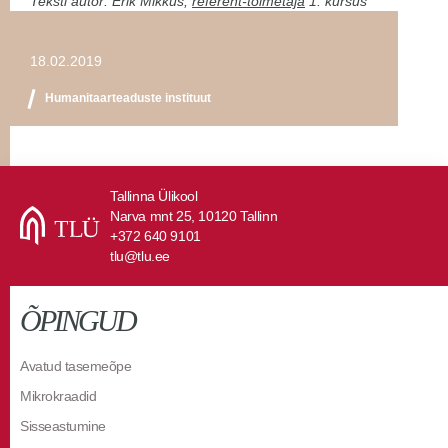
Teksti autor: Erik Mikkus,
referent-toimetaja
1. kursus
18.02.2019
Humanitaarteaduste instituut
Tallinna Ülikool
Narva mnt 25, 10120 Tallinn
+372 640 9101
tlu@tlu.ee
ÕPINGUD
Avatud tasemeõpe
Mikrokraadid
Sisseastumine