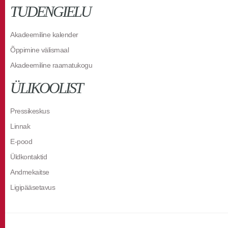
TUDENGIELU
Akadeemiline kalender
Õppimine välismaal
Akadeemiline raamatukogu
ÜLIKOOLIST
Pressikeskus
Linnak
E-pood
Üldkontaktid
Andmekaitse
Ligipääsetavus