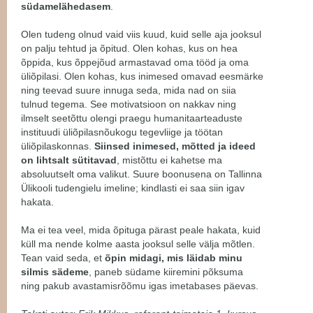
südamelähedasem
.
Olen tudeng olnud vaid viis kuud, kuid selle aja jooksul
on palju tehtud ja õpitud. Olen kohas, kus on hea
õppida, kus õppejõud armastavad oma tööd ja oma
üliõpilasi. Olen kohas, kus inimesed omavad eesmärke
ning teevad suure innuga seda, mida nad on siia
tulnud tegema. See motivatsioon on nakkav ning
ilmselt seetõttu olengi praegu humanitaarteaduste
instituudi üliõpilasnõukogu tegevliige ja töötan
üliõpilaskonnas.
Siinsed inimesed, mõtted ja ideed
on lihtsalt sütitavad
, mistõttu ei kahetse ma
absoluutselt oma valikut. Suure boonusena on Tallinna
Ülikooli tudengielu imeline; kindlasti ei saa siin igav
hakata.
Ma ei tea veel, mida õpituga pärast peale hakata, kuid
küll ma nende kolme aasta jooksul selle välja mõtlen.
Tean vaid seda, et
õpin midagi, mis läidab minu
silmis sädeme
, paneb südame kiiremini põksuma
ning pakub avastamisrõõmu igas imetabases päevas.