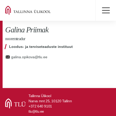
Galina Priimak
nooremteadur
Loodus- ja terviseteaduste instituut
galina.opikova@tlu.ee
Tallinna Ülikool
Narva mnt 25, 10120 Tallinn
+372 640 9101
tlu@tlu.ee