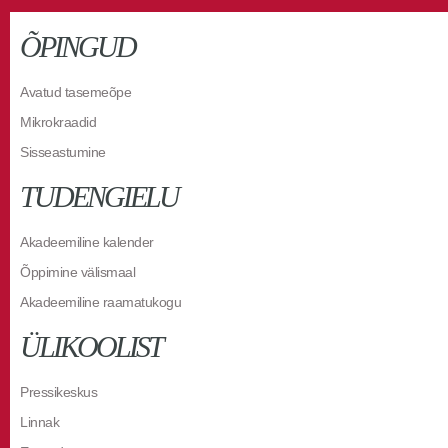
ÕPINGUD
Avatud tasemeõpe
Mikrokraadid
Sisseastumine
TUDENGIELU
Akadeemiline kalender
Õppimine välismaal
Akadeemiline raamatukogu
ÜLIKOOLIST
Pressikeskus
Linnak