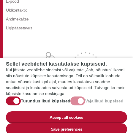
E-pood
Üldkontaktid
Andmekaitse
Ligipääsetavus
Sellel veebilehel kasutatakse küpsiseid.
Kui jätkate veebilehe sirvimist või vajutate „Jah, nõustun“ ikooni,
siis nõustute küpsiste kasutamisega. Teil on võimalik loobuda
antud nõusolekust igal ajal, muutes kasutatava seadme
seadistusi ja kustutades salvestatud küpsiseid. Tutvuge ka meie
küpsiste kasutamise eeskirjaga.
Turunduslikud küpsised
Vajalikud küpsised
Accept all cookies
Save preferences