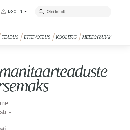
LOG IN
TEADUS
ETTEVÕTLUS
KOOLITUS
MEEDIAVÄRAV
manitaarteaduste
arsemaks
une
stri-
ati