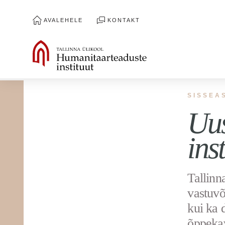
AVALEHELE
KONTAKT
SISSEA
Uus
ins
Tallinn
vastuvõ
kui ka 
õppekav