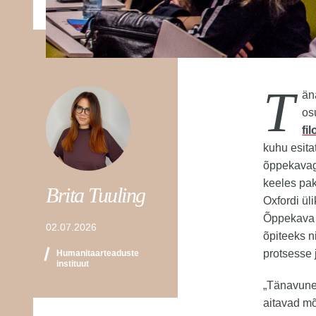
T
än
os
fi
kuhu esita
õppekavaga
keeles pa
Brita Tuuling
Oxfordi ül
Õppekava ü
02.07.2026
õpiteeks n
protsesse 
Humanitaarteaduste
instituut
„Tänavune 
aitavad mõ