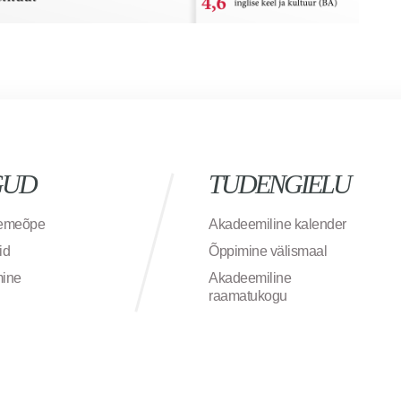
GUD
TUDENGIELU
semeõpe
Akadeemiline kalender
id
Õppimine välismaal
mine
Akadeemiline
raamatukogu