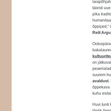
laiapõhjal
täiesti uu
pika tradi
humanitaa
õppijaid,“ 
Reili Arg
Ootuspäras
bakalaure
kultuurit
on jätkuva
peaerialad
suurem hu
avaldust
.
õppekava
kuhu esita
Huvi tunti
lõplik õpp