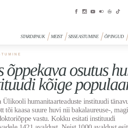
STARDIPAUK
MEIST
SISSEASTUMINE
ÕPINGUD
STUMINE
 õppekava osutus hu
tituudi kõige popula
a Ülikooli humanitaarteaduste instituudi tänav
tt tõi kaasa suure huvi nii bakalaureuse-, magi
doktoriõppe vastu. Kokku esitati instituudi
adele 1421 avaldust. Neist 1000 avaldust esit