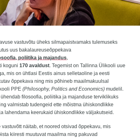
avuse vastuvõtu üheks silmapaistvamaks tulemuseks
utus uus bakalaureuseõppekava
losoofia, poliitika ja majandus
,
ti koguni
170 avaldust
. Tegemist on Tallinna Ülikooli uue
, mis on ühtlasi Eestis ainus selletaoline ja eesti
kutav õppekava ning mis põhineb maailmakuulsal
ikooli PPE
(Philosophy, Politics and Economics)
mudelil.
hendab filosoofia, poliitika ja majanduse terviklikuks
ing valmistab tudengeid ette mõistma ühiskondlikke
ja lahendama keerukaid ühiskondlikke väljakutseid.
vastuvõtt näitab, et noored otsivad õppekavu, mis
ista kiiresti muutuvat maailma ning pakuvad