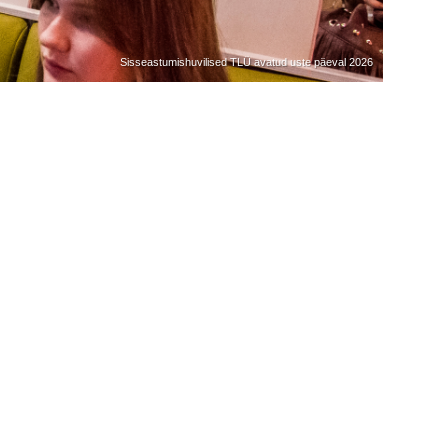
Sisseastumishuvilised TLÜ avatud uste päeval 2026