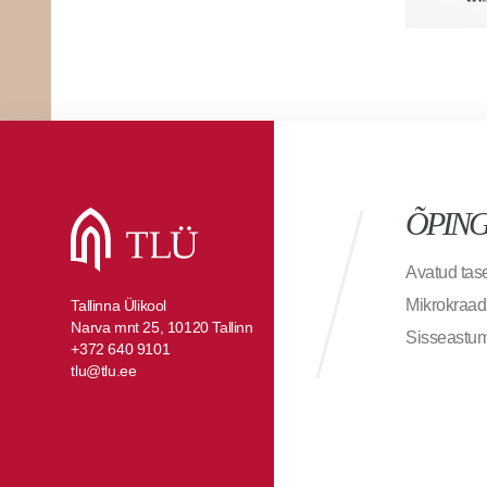
ÕPIN
Avatud ta
Mikrokraad
Tallinna Ülikool
Narva mnt 25, 10120 Tallinn
Sisseastu
+372 640 9101
tlu@tlu.ee