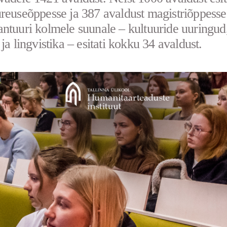
reuseõppesse ja 387 avaldust magistriõppesse
ntuuri kolmele suunale – kultuuride uuringud
ja lingvistika – esitati kokku 34 avaldust.