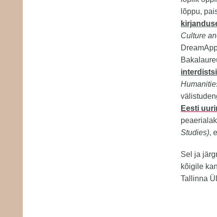
lõppu, pai
kirjanduse
Culture an
DreamAppl
Bakalaure
interdist
Humanitie
välistuden
Eesti uur
peaeriala
Studies)
, 
Sel ja jär
kõigile ka
Tallinna Ü