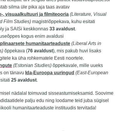
stab silma üle pika aja taas avatav
-, visuaalkultuuri ja filmiteooria
(Literature, Visual
d Film Studies)
magistriõppekava, kuhu esitati
y ja SAISi keskkonnas
33 avaldust
.
useõppes kogus enim avaldusi
siplinaarsete humanitaarteaduste
(Liberal Arts in
s)
õppekava (
76 avaldust
), mis pakub huvi lisaks
gitele ka üha rohkematele Eesti noortele.
ingute
(Estonian Studies)
õppekavale, mille uueks
ks on tänavu
Ida-Euroopa uuringud
(East-European
esitati
25 avaldust
.
gmisel nädalal toimuvad sisseastumiseksamid. Soovime
ndidaatidele palju edu ning loodame teid juba sügisel
likooli humanitaarteaduste instituudis tervitada!