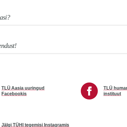
asi?
endust!
TLÜ Aasia uuringud
TLÜ human
Facebookis
instituut
Jälgi TÜHI tegemisi Instagramis