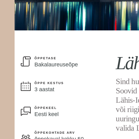
Läh
ÕPPETASE
Bakalaureuseõpe
Sind hu
ÕPPE KESTUS
3 aastat
Soovid 
Lähis-I
või riig
ÕPPEKEEL
Eesti keel
uuringu
valida 
ÕPPEKOHTADE ARV
õppekaval kokku 50