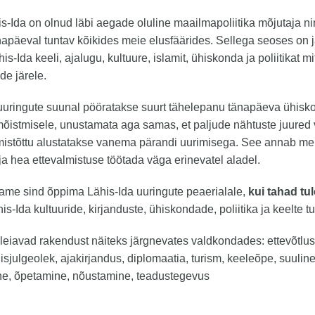
is-Ida on olnud läbi aegade oluline maailmapoliitika mõjutaja ni
napäeval tuntav kõikides meie elusfäärides. Sellega seoses on j
his-Ida keeli, ajalugu, kultuure, islamit, ühiskonda ja poliitikat 
ide järele.
uuringute suunal pööratakse suurt tähelepanu tänapäeva ühiskondl
õistmisele, unustamata aga samas, et paljude nähtuste juured 
mistõttu alustatakse vanema pärandi uurimisega. See annab meie
 ja hea ettevalmistuse töötada väga erinevatel aladel.
ame sind õppima Lähis-Ida uuringute peaerialale,
kui tahad tu
is-Ida kultuuride, kirjanduste, ühiskondade, poliitika ja keelte t
leiavad rakendust näiteks järgnevates valdkondades: ettevõtlus
lisjulgeolek, ajakirjandus, diplomaatia, turism, keeleõpe, suuline j
ne, õpetamine, nõustamine, teadustegevus