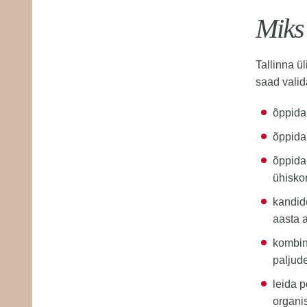
Miks
Tallinna ü
saad valid
õppida
õppida 
õppida
ühisko
kandid
aasta a
kombin
paljude
leida p
organi