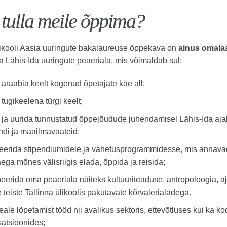
 tulla meile õppima?
likooli Aasia uuringute bakalaureuse õppekava on
ainus omala
a Lähis-Ida uuringute peaeriala, mis võimaldab sul:
 araabia keelt kogenud õpetajate käe all;
tugikeelena türgi keelt;
 ja uurida tunnustatud õppejõudude juhendamisel Lähis-Ida ajalu
ndi ja maailmavaateid;
eerida stipendiumidele ja
vahetusprogrammidesse
, mis annava
ega mõnes välisriigis elada, õppida ja reisida;
eerida oma peaeriala näiteks kultuuriteaduse, antropoloogia, aj
 teiste Tallinna ülikoolis pakutavate
kõrvalerialadega
.
eale lõpetamist tööd nii avalikus sektoris, ettevõtluses kui ka 
satsioonides;