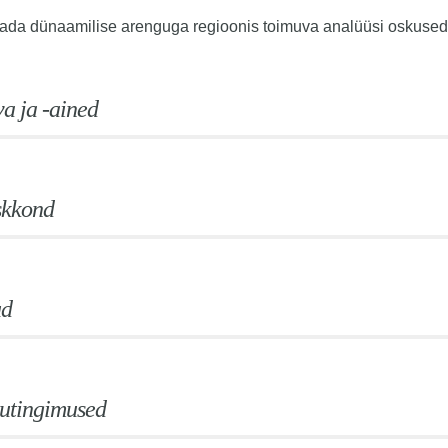
da dünaamilise arenguga regioonis toimuva analüüsi oskused
a ja -ained
skkond
ud
tutingimused