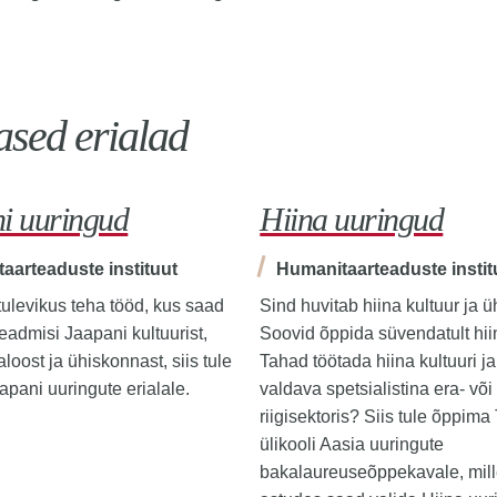
ased erialad
i uuringud
Hiina uuringud
aarteaduste instituut
Humanitaarteaduste instit
ulevikus teha tööd, kus saad
Sind huvitab hiina kultuur ja 
eadmisi Jaapani kultuurist,
Soovid õppida süvendatult hii
aloost ja ühiskonnast, siis tule
Tahad töötada hiina kultuuri ja
apani uuringute erialale.
valdava spetsialistina era- või
riigisektoris? Siis tule õppima
ülikooli Aasia uuringute
bakalaureuseõppekavale, mill