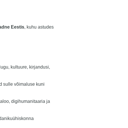
adne Eestis
, kuhu astudes
gu, kultuure, kirjandusi,
d sulle võimaluse kuni
aloo, digihumanitaaria ja
kodanikuühiskonna