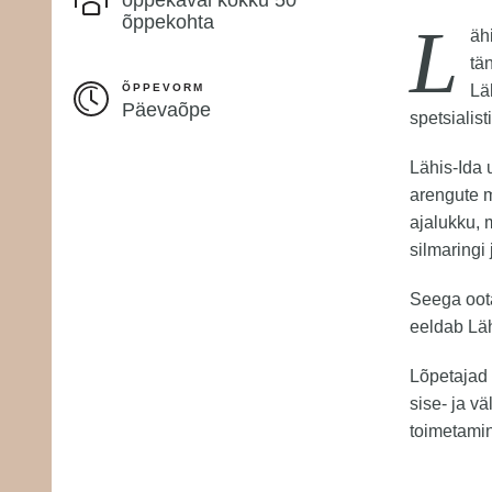
õppekohta
L
äh
tä
ÕPPEVORM
Lä
Päevaõpe
spetsialist
Lähis-Ida 
arengute m
ajalukku, 
silmaringi
Seega oot
eeldab Läh
Lõpetajad 
sise- ja vä
toimetami