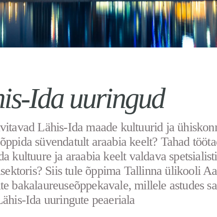
is-Ida uuringud
vitavad Lähis-Ida maade kultuurid ja ühisko
õppida süvendatult araabia keelt? Tahad tööt
da kultuure ja araabia keelt valdava spetsialist
isektoris? Siis tule õppima Tallinna ülikooli Aa
te bakalaureuseõppekavale, millele astudes s
Lähis-Ida uuringute peaeriala