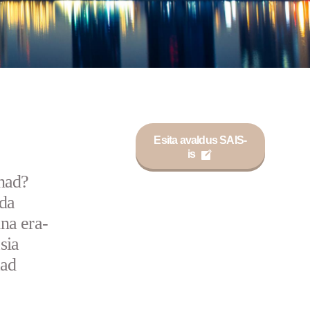
Esita avaldus SAIS-
is
nnad?
ada
ina era-
sia
aad