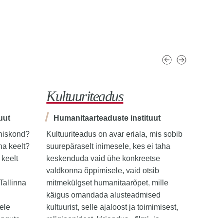
Kultuuriteadus
Ant
uut
Humanitaarteaduste instituut
Hum
ühiskond?
Kultuuriteadus on avar eriala, mis sobib
Mida 
na keelt?
suurepäraselt inimesele, kes ei taha
sind h
 keelt
keskenduda vaid ühe konkreetse
ühisko
valdkonna õppimisele, vaid otsib
inime
 Tallinna
mitmekülgset humanitaarõpet, mille
teost
käigus omandada alusteadmised
oskust
ele
kultuurist, selle ajaloost ja toimimisest,
inime