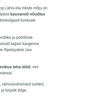
ng Lähis-Ida riikide mõju on
ärjest
kasvanud nõudlus
mitmekülgselt tundvate
ike ja poliitiliste
viivad tagasi kaugesse
 lõpetajatele laia
levikus teha tööd
, mis
undmist.
, rahvusvahelised suhted,
a kirjalik tõlge,