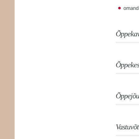
omanda
Õppekav
Õppeke
Õppejõ
Vastuvõ