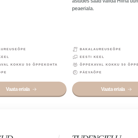
astudes saad valida Hiina uur
peaeriala.
AUREUSEÕPE
BAKALAUREUSEÕPE
KEEL
EESTI KEEL
AVAL KOKKU 50 ÕPPEKOHTA
ÕPPEKAVAL KOKKU 50 ÕPP
ÕPE
PÄEVAÕPE
Vaata eriala
Vaata eriala