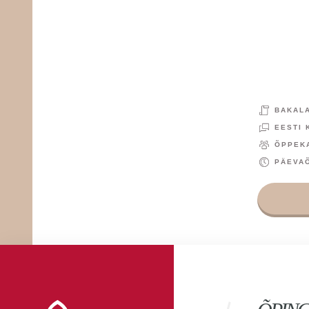
arusaamad ja kogemused?
st,
ja
 on
BAKAL
BAKALAUREUSEÕPE
EESTI 
EESTI KEEL
20
ÕPPEK
PÄEVAÕPE
PÄEVA
Vaata eriala