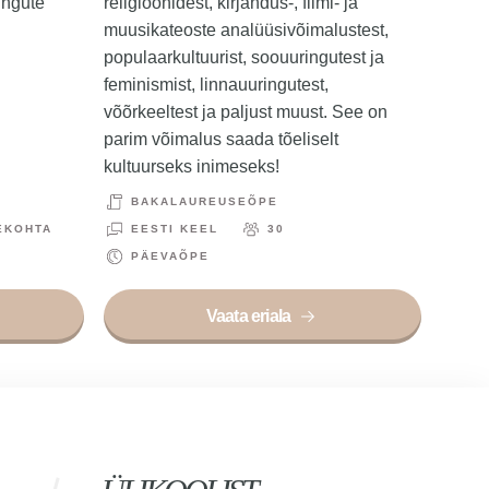
ingute
religioonidest, kirjandus-, filmi- ja
arusa
muusikateoste analüüsivõimalustest,
populaarkultuurist, soouuringutest ja
feminismist, linnauuringutest,
võõrkeeltest ja paljust muust. See on
parim võimalus saada tõeliselt
kultuurseks inimeseks!
BAKALAUREUSEÕPE
BA
EKOHTA
EESTI KEEL
30
EE
PÄEVAÕPE
PÄ
Vaata eriala