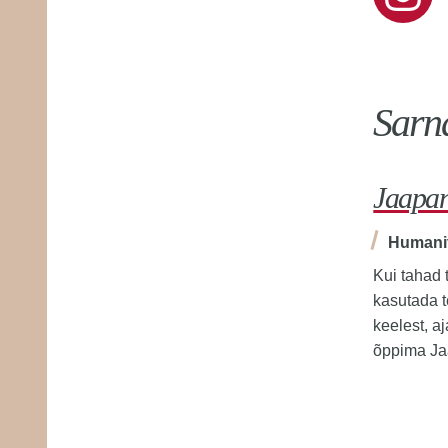
Sarn
Antropoloogia
Jaapan
Humanitaarteaduste instituut
Humanit
 sobib
Mida tähendab inimeseks olemine? Kas
Kui tahad t
ha
sind huvitab, miks on kultuurid ja
kasutada t
ühiskonnad nii erinevad ning mis on meil
keelest, aj
inimestena ühist? Kas soovid end
õppima Ja
e
teostada töökohtadel, mis nõuavad
oskust ja tahet mõista ning suhestuda
sest,
inimestega, kel on maailmast erinevad